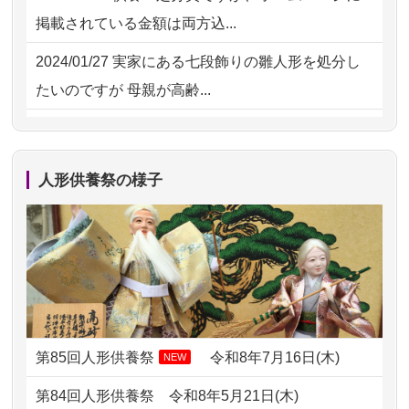
2026/07/15
お客様の声を読み、丁寧に供養してい
掲載されている金額は両方込...
ただけそう...
2024/01/27
実家にある七段飾りの雛人形を処分し
2026/07/13
遠方からでもご依頼出来る点と申込ま
たいのですが 母親が高齢...
での方法が...
2024/01/13
剥製の供養・処分をお願いできます
2026/07/11
思い出のある人形達を、ちゃんと供養
か？
したく、花...
人形供養祭の様子
2024/01/13
ぬいぐるみを供養・処分して欲しいの
2026/07/10
家から近かったので。
ですが？
2026/07/08
誰も住んでいない実家の片付けを始め
2024/01/13
お雛様のセットを供養・処分したいの
ました。 ...
ですが、お雛様とお内裏様だ...
2026/07/06
9年間自由が丘店を見守ってくれてあり
2024/01/13
供養申込みの後、供養祭までお人形は
がとう。
どうなってるのですか？
第85回人形供養祭
令和8年7月16日(木)
NEW
2026/07/05
しっかりとお人形たちの供養をしてい
2024/01/13
会社のようですが、きちんと供養して
第84回人形供養祭
令和8年5月21日(木)
ただけると...