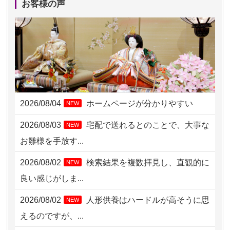
お客様の声
2026/08/02 18:47
虎ノ門の方からお申込み
2026/08/02 11:15
千葉県の方からお申込み
2026/08/02 10:39
神奈川の方からお申込み
2026/08/02 09:15
神奈川の方からお申込み
2026/08/04
ホームページが分かりやすい
NEW
2026/08/02 06:46
相模原の方からお申込み
2026/08/03
宅配で送れるとのことで、大事な
NEW
2026/08/01 19:28
東京都の方からお申込み
お雛様を手放す...
2026/08/01 17:10
東京都の方からお申込み
2026/08/02
検索結果を複数拝見し、直観的に
NEW
2026/08/01 11:07
さいたの方からお申込み
良い感じがしま...
2026/07/31 17:28
栃木県の方からお申込み
2026/08/02
人形供養はハードルが高そうに思
NEW
2026/07/31 12:32
東京都の方からお申込み
えるのですが、...