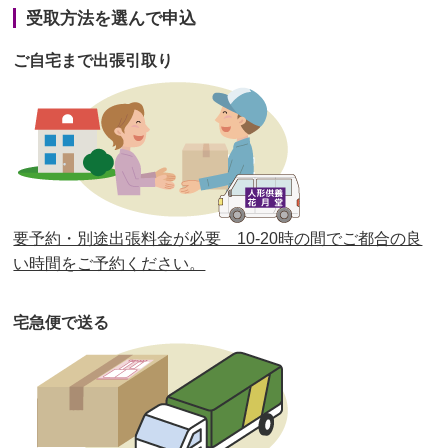
受取方法を選んで申込
第40回人形供養祭
令和2年12月7日(月)
ご自宅まで出張引取り
第39回人形供養祭
令和2年10月22日(木)
第38回人形供養祭
令和2年8月26日(水)
第37回人形供養祭
令和2年6月8日(月)
第36回人形供養祭
令和2年4月16日(木)
要予約・別途出張料金が必要 10-20時の間でご都合の良
第35回人形供養祭
令和2年2月13日(木)
い時間をご予約ください。
第34回人形供養祭
令和元年12月18日(水)
宅急便で送る
第33回人形供養祭
令和元年9月11日(水)
第32回人形供養祭
令和元年6月12日(水)
第31回人形供養祭
平成31年3月13日(水)