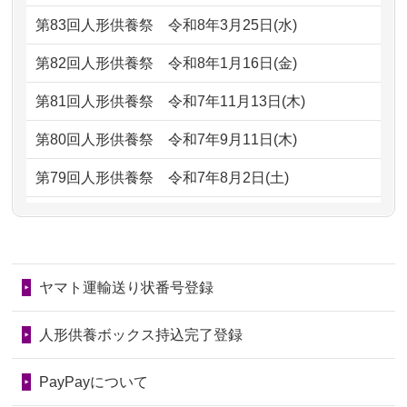
もらえるのですか？
第83回人形供養祭
令和8年3月25日(水)
2026/06/30
長年大事にしてきた雛人形です、供養
2024/01/13
お人形の引取りはお願いできますか？
していただ...
第82回人形供養祭
令和8年1月16日(金)
2024/01/13
お人形を持込みたいのですが？
2026/06/29
ガラスケースのまま引き取ってくださ
第81回人形供養祭
令和7年11月13日(木)
るのが助か...
2024/01/13
供養後の通知はもらえますか？
第80回人形供養祭
令和7年9月11日(木)
2026/06/28
子どもの頃、妹と一緒にお雛様を出し
2024/01/13
供養が終わったお人形以外はどうして
第79回人形供養祭
令和7年8月2日(土)
ました。お...
るのですか？
第78回人形供養祭
令和7年6月20日(金)
2026/06/28
きちんと供養していただけると思った
2024/01/11
供養が終わったお人形はどうなるので
第77回人形供養祭
令和7年4月15日(火)
ので、お願...
しょうか？
ヤマト運輸送り状番号登録
第76回人形供養祭
令和7年2月28日(金)
2026/06/28
以前和人形やぬいぐるみを供養いただ
2024/01/04
ガラスケースは外しても良いですか？
いたことが...
第75回人形供養祭
令和7年1月17日(金)
人形供養ボックス持込完了登録
2026/06/28
老後のことを考え体力のあるうちに身
第74回人形供養祭
令和6年12月4日(水)
PayPayについて
の回りの物...
第73回人形供養祭
令和6年10月17日(木)