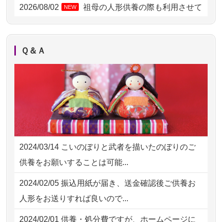
2026/07/31 10:29
京都市の方からお申込み
2026/08/02
祖母の人形供養の際も利用させて
NEW
いただき安心感がある
2026/07/31 08:41
埼玉県の方からお申込み
2026/08/01
お人形の仕分けなども丁寧に行う
NEW
2026/07/30 22:27
墨田区の方からお申込み
Ｑ＆Ａ
様子から、大切...
2026/07/30 17:02
神奈川の方からお申込み
2026/07/25
供養の内容（料金や送り方等）がとて
2026/07/30 15:59
神奈川の方からお申込み
も丁寧に説...
2026/07/30 08:46
東京都の方からお申込み
2026/07/18
つい先日も利用させていただきまし
2026/07/29 15:08
神奈川の方からお申込み
た。 手続...
2024/03/14
こいのぼりと武者を描いたのぼりのご
2026/07/29 12:23
大阪府の方からお申込み
2026/07/18
大切にしていたお人形をきちんと供養
供養をお願いすることは可能...
してくださ...
2026/07/29 11:28
神奈川の方からお申込み
2024/02/05
振込用紙が届き、送金確認後ご供養お
2026/07/15
子供の頃から可愛がってきた七段飾り
2026/07/29 09:23
長野県の方からお申込み
人形をお送りすれば良いので...
の雛人形で...
2026/07/28 17:21
横浜市の方からお申込み
2024/02/01
供養・処分費ですが、ホームページに