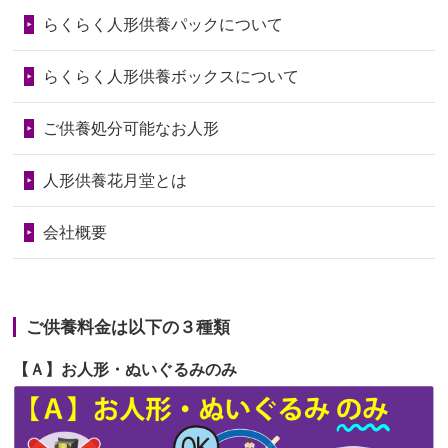
らくらく人形供養パックについて
2026/06/28
人形たちに これまで本当にありがとう
第72回人形供養祭
令和6年9月9日(月)
天...
らくらく人形供養ボックスについて
第71回人形供養祭
令和6年8月1日(木)
2026/06/24
今は亡き両親が孫（私の子供）の初節
第70回人形供養祭
令和6年6月21日(金)
ご供養処分可能なお人形
句に贈って...
第69回人形供養祭
令和6年5月9日(木)
2026/06/23
ありがとうね
人形供養花月堂とは
第68回人形供養祭
令和6年3月22日(金)
2026/06/22
長い間、ありがとうございました。髪
会社概要
が伸びた時...
第67回人形供養祭
令和6年1月31日(水)
2026/06/22
娘の初めてのひな祭りにあわせて、娘
第66回人形供養祭
令和5年12月22日(金)
の祖父母か...
ご供養料金は以下の３種類
第65回人形供養祭
令和5年11月09日(木)
2026/06/20
雛人形をお道具も含め一式で引き取っ
【Ａ】お人形・ぬいぐるみのみ
第64回人形供養祭
令和5年9月21日(木)
てくださる...
第63回人形供養祭
令和5年8月1日(火)
2026/06/19
インターネット検索でホームページを