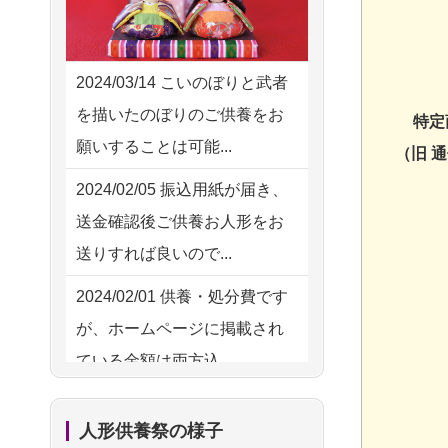
2026/08/04 00:38
供養の際も利用させていただ
中野区の方からお申込み
き安心感がある
2026/08/03 21:17
2024/03/14
こいのぼりと武者
2026/08/01
お人形の仕
NEW
愛知県の方からお申込み
を描いたのぼりのご供養をお
特定
分けなども丁寧に行う様子か
願いすることは可能...
（旧 
2026/08/02 18:47
ら、大切...
虎ノ門の方からお申込み
2024/02/05
振込用紙が届き、
2026/07/25
供養の内容（料金
送金確認後ご供養お人形をお
2026/08/02 11:15
や送り方等）がとても丁寧に
送りすれば良いので...
千葉県の方からお申込み
説...
2024/02/01
供養・処分費です
2026/08/02 10:39
2026/07/18
つい先日も利用さ
が、ホームページに掲載され
神奈川の方からお申込み
せていただきました。 手続...
ている金額は両方込...
2026/08/02 09:15
2026/07/18
大切にしていたお
2024/01/27
実家にある七段飾
神奈川の方からお申込み
人形をきちんと供養してくだ
人形供養祭の様子
りの雛人形を処分したいので