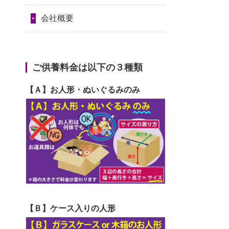
2024/01/11
供養が終わったお
だ...
令和7年1月17日(金)
人形はどうなるのでしょう
会社概要
2026/06/29
ガラスケースのま
第74回人形供養祭
か？
ま引き取ってくださるのが助
令和6年12月4日(水)
2024/01/04
ガラスケースは外
か...
第73回人形供養祭
ご供養料金は以下の３種類
しても良いですか？
2026/06/28
子どもの頃、妹と
令和6年10月17日(木)
【Ａ】お人形・ぬいぐるみのみ
一緒にお雛様を出しました。
第72回人形供養祭
お...
令和6年9月9日(月)
2026/06/28
きちんと供養して
第71回人形供養祭
いただけると思ったので、お
令和6年8月1日(木)
願...
第70回人形供養祭
2026/06/28
以前和人形やぬい
令和6年6月21日(金)
ぐるみを供養いただいたこと
【Ｂ】ケース入りの人形
第69回人形供養祭
が...