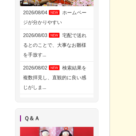
2026/08/06 06:48
横浜市の方からお申込み
2026/08/04
ホームペー
NEW
ジが分かりやすい
2026/08/05 15:07
東京都の方からお申込み
2026/08/03
宅配で送れ
NEW
るとのことで、大事なお雛様
2026/08/05 11:33
を手放す...
神奈川の方からお申込み
2026/08/02
検索結果を
NEW
2026/08/04 17:34
複数拝見し、直観的に良い感
西亀有の方からお申込み
じがしま...
2026/08/04 15:40
2026/08/02
人形供養は
NEW
千葉県の方からお申込み
ハードルが高そうに思えるの
2026/08/04 14:04
Ｑ＆Ａ
ですが、...
東京都の方からお申込み
2026/08/02
祖母の人形
NEW