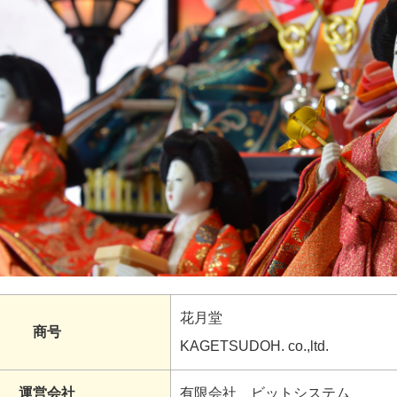
花月堂
商号
KAGETSUDOH. co.,ltd.
運営会社
有限会社 ビットシステム