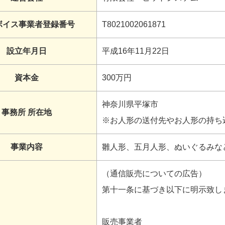
ボイス事業者登録番号
T8021002061871
設立年月日
平成16年11月22日
資本金
300万円
神奈川県平塚市
事務所 所在地
※お人形の送付先やお人形の持ち
事業内容
雛人形、五月人形、ぬいぐるみな
（通信販売についての広告）
第十一条に基づき以下に明示致し
販売事業者