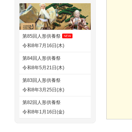
さ...
2026/08/02 06:46
すが 母親が高齢...
相模原の方からお申込み
2026/07/15
子供の頃から可愛
2024/01/13
剥製の供養・処分
がってきた七段飾りの雛人形
2026/08/01 19:28
をお願いできますか？
で...
東京都の方からお申込み
第85回人形供養祭
NEW
2024/01/13
ぬいぐるみを供
2026/07/15
お客様の声を読
令和8年7月16日(木)
2026/08/01 17:10
養・処分して欲しいのです
み、丁寧に供養していただけ
東京都の方からお申込み
第84回人形供養祭
が？
そう...
令和8年5月21日(木)
2026/08/01 11:07
2024/01/13
お雛様のセットを
2026/07/13
遠方からでもご依
さいたの方からお申込み
第83回人形供養祭
供養・処分したいのですが、
頼出来る点と申込までの方法
令和8年3月25日(水)
2026/07/31 17:28
お雛様とお内裏様だ...
が...
栃木県の方からお申込み
第82回人形供養祭
2024/01/13
供養申込みの後、
2026/07/11
思い出のある人形
令和8年1月16日(金)
2026/07/31 12:32
供養祭までお人形はどうなっ
達を、ちゃんと供養したく、
東京都の方からお申込み
てるのですか？
第81回人形供養祭
花...