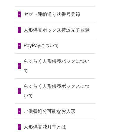
令和7年11月13日(木)
2026/07/31 10:29
2024/01/13
会社のようです
2026/07/10
家から近かったの
京都市の方からお申込み
が、きちんと供養してもらえ
ヤマト運輸送り状番号登録
第80回人形供養祭
で。
るのですか？
令和7年9月11日(木)
2026/07/31 08:41
2026/07/08
誰も住んでいない
人形供養ボックス持込完了登録
埼玉県の方からお申込み
2024/01/13
お人形の引取りは
第79回人形供養祭
実家の片付けを始めました。
お願いできますか？
PayPayについて
令和7年8月2日(土)
2026/07/30 22:27
...
墨田区の方からお申込み
2024/01/13
お人形を持込みた
第78回人形供養祭
2026/07/06
9年間自由が丘店を
らくらく人形供養パックについ
いのですが？
令和7年6月20日(金)
2026/07/30 17:02
見守ってくれてありがとう。
て
神奈川の方からお申込み
2024/01/13
供養後の通知はも
第77回人形供養祭
2026/07/05
しっかりとお人形
らくらく人形供養ボックスにつ
らえますか？
令和7年4月15日(火)
2026/07/30 15:59
たちの供養をしていただける
いて
神奈川の方からお申込み
2024/01/13
供養が終わったお
と...
第76回人形供養祭
人形以外はどうしてるのです
ご供養処分可能なお人形
令和7年2月28日(金)
2026/07/30 08:46
2026/06/30
長年大事にしてき
か？
東京都の方からお申込み
た雛人形です、供養していた
第75回人形供養祭
人形供養花月堂とは