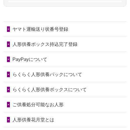
第78回人形供養祭
令和7年6月20日(金)
2026/06/28
きちんと供養していただけると思った
2024/01/11
供養が終わったお人形はどうなるので
第77回人形供養祭
令和7年4月15日(火)
ので、お願...
しょうか？
ヤマト運輸送り状番号登録
第76回人形供養祭
令和7年2月28日(金)
2026/06/28
以前和人形やぬいぐるみを供養いただ
2024/01/04
ガラスケースは外しても良いですか？
いたことが...
第75回人形供養祭
令和7年1月17日(金)
人形供養ボックス持込完了登録
2026/06/28
老後のことを考え体力のあるうちに身
第74回人形供養祭
令和6年12月4日(水)
PayPayについて
の回りの物...
第73回人形供養祭
令和6年10月17日(木)
らくらく人形供養パックについて
2026/06/28
人形たちに これまで本当にありがとう
第72回人形供養祭
令和6年9月9日(月)
天...
らくらく人形供養ボックスについて
第71回人形供養祭
令和6年8月1日(木)
2026/06/24
今は亡き両親が孫（私の子供）の初節
第70回人形供養祭
令和6年6月21日(金)
ご供養処分可能なお人形
句に贈って...
第69回人形供養祭
令和6年5月9日(木)
2026/06/23
ありがとうね
人形供養花月堂とは
第68回人形供養祭
令和6年3月22日(金)
2026/06/22
長い間、ありがとうございました。髪