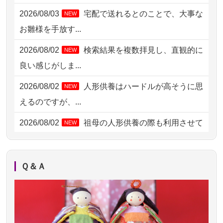
2026/08/03
宅配で送れるとのことで、大事な
NEW
2026/08/02 06:46
相模原の方からお申込み
お雛様を手放す...
2026/08/01 19:28
東京都の方からお申込み
2026/08/02
検索結果を複数拝見し、直観的に
NEW
2026/08/01 17:10
東京都の方からお申込み
良い感じがしま...
2026/08/01 11:07
さいたの方からお申込み
2026/08/02
人形供養はハードルが高そうに思
NEW
2026/07/31 17:28
栃木県の方からお申込み
えるのですが、...
2026/07/31 12:32
東京都の方からお申込み
2026/08/02
祖母の人形供養の際も利用させて
NEW
いただき安心感がある
2026/07/31 10:29
京都市の方からお申込み
2026/08/01
お人形の仕分けなども丁寧に行う
NEW
2026/07/31 08:41
埼玉県の方からお申込み
Ｑ＆Ａ
様子から、大切...
2026/07/30 22:27
墨田区の方からお申込み
2026/07/25
供養の内容（料金や送り方等）がとて
2026/07/30 17:02
神奈川の方からお申込み
も丁寧に説...