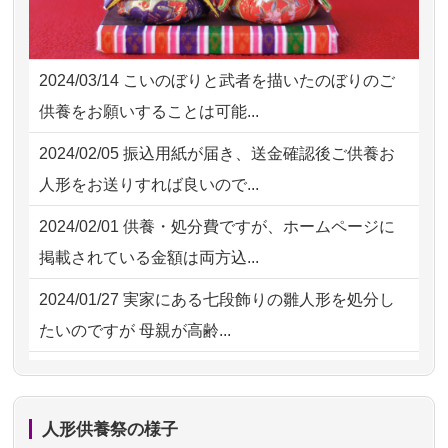
2026/07/30 15:59
神奈川の方からお申込み
2026/07/18
つい先日も利用させていただきまし
2026/07/30 08:46
東京都の方からお申込み
た。 手続...
2024/03/14
こいのぼりと武者を描いたのぼりのご
2026/07/29 15:08
神奈川の方からお申込み
2026/07/18
大切にしていたお人形をきちんと供養
供養をお願いすることは可能...
してくださ...
2026/07/29 12:23
大阪府の方からお申込み
2024/02/05
振込用紙が届き、送金確認後ご供養お
2026/07/15
子供の頃から可愛がってきた七段飾り
2026/07/29 11:28
神奈川の方からお申込み
人形をお送りすれば良いので...
の雛人形で...
2026/07/29 09:23
長野県の方からお申込み
2024/02/01
供養・処分費ですが、ホームページに
2026/07/15
お客様の声を読み、丁寧に供養してい
掲載されている金額は両方込...
ただけそう...
2024/01/27
実家にある七段飾りの雛人形を処分し
2026/07/13
遠方からでもご依頼出来る点と申込ま
たいのですが 母親が高齢...
での方法が...
2024/01/13
剥製の供養・処分をお願いできます
2026/07/11
思い出のある人形達を、ちゃんと供養
か？
したく、花...
人形供養祭の様子
2024/01/13
ぬいぐるみを供養・処分して欲しいの