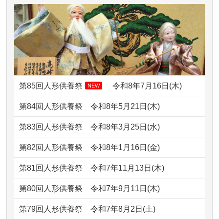
2026/07/10
家から近かったので。
ですが？
2026/07/08
誰も住んでいない実家の片付けを始め
2024/01/13
お雛様のセットを供養・処分したいの
ました。 ...
ですが、お雛様とお内裏様だ...
2026/07/06
9年間自由が丘店を見守ってくれてあり
2024/01/13
供養申込みの後、供養祭までお人形は
がとう。
どうなってるのですか？
第85回人形供養祭
令和8年7月16日(木)
NEW
2026/07/05
しっかりとお人形たちの供養をしてい
2024/01/13
会社のようですが、きちんと供養して
第84回人形供養祭
令和8年5月21日(木)
ただけると...
もらえるのですか？
第83回人形供養祭
令和8年3月25日(水)
2026/06/30
長年大事にしてきた雛人形です、供養
2024/01/13
お人形の引取りはお願いできますか？
していただ...
第82回人形供養祭
令和8年1月16日(金)
2024/01/13
お人形を持込みたいのですが？
2026/06/29
ガラスケースのまま引き取ってくださ
第81回人形供養祭
令和7年11月13日(木)
るのが助か...
2024/01/13
供養後の通知はもらえますか？
第80回人形供養祭
令和7年9月11日(木)
2026/06/28
子どもの頃、妹と一緒にお雛様を出し
2024/01/13
供養が終わったお人形以外はどうして
第79回人形供養祭
令和7年8月2日(土)
ました。お...
るのですか？