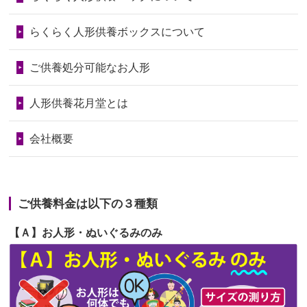
第72回人形供養祭
令和6年9月9日(月)
の回りの物...
らくらく人形供養ボックスについて
第71回人形供養祭
令和6年8月1日(木)
2026/06/28
人形たちに これまで本当にありがとう
第70回人形供養祭
令和6年6月21日(金)
ご供養処分可能なお人形
天...
第69回人形供養祭
令和6年5月9日(木)
2026/06/24
今は亡き両親が孫（私の子供）の初節
人形供養花月堂とは
句に贈って...
第68回人形供養祭
令和6年3月22日(金)
会社概要
2026/06/23
ありがとうね
第67回人形供養祭
令和6年1月31日(水)
2026/06/22
長い間、ありがとうございました。髪
第66回人形供養祭
令和5年12月22日(金)
が伸びた時...
ご供養料金は以下の３種類
第65回人形供養祭
令和5年11月09日(木)
2026/06/22
娘の初めてのひな祭りにあわせて、娘
【Ａ】お人形・ぬいぐるみのみ
第64回人形供養祭
令和5年9月21日(木)
の祖父母か...
第63回人形供養祭
令和5年8月1日(火)
2026/06/20
雛人形をお道具も含め一式で引き取っ
第62回人形供養祭
令和5年6月21日(水)
てくださる...