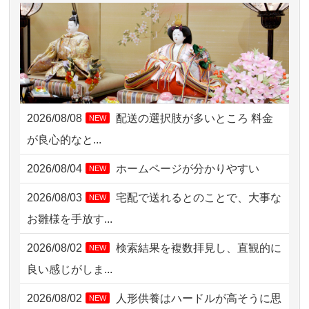
2026/08/06 10:06
茨城県の方からお申込み
2026/08/06 09:17
三重県の方からお申込み
2026/08/06 06:48
横浜市の方からお申込み
2026/08/05 15:07
東京都の方からお申込み
2026/08/08
配送の選択肢が多いところ 料金
NEW
2026/08/05 11:33
神奈川の方からお申込み
が良心的なと...
2026/08/04 17:34
西亀有の方からお申込み
2026/08/04
ホームページが分かりやすい
NEW
2026/08/04 15:40
千葉県の方からお申込み
2026/08/03
宅配で送れるとのことで、大事な
NEW
2026/08/04 14:04
東京都の方からお申込み
お雛様を手放す...
2026/08/04 00:38
中野区の方からお申込み
2026/08/02
検索結果を複数拝見し、直観的に
NEW
2026/08/03 21:17
愛知県の方からお申込み
良い感じがしま...
2026/08/02 18:47
虎ノ門の方からお申込み
2026/08/02
人形供養はハードルが高そうに思
NEW