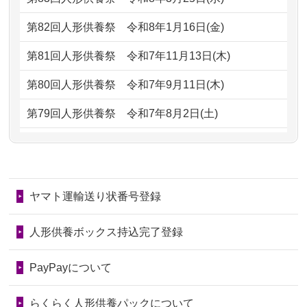
2026/07/05
しっかりとお人形たちの供養をしてい
2024/01/13
お人形の引取りはお願いできますか？
ただけると...
第82回人形供養祭
令和8年1月16日(金)
2024/01/13
お人形を持込みたいのですが？
2026/06/30
長年大事にしてきた雛人形です、供養
第81回人形供養祭
令和7年11月13日(木)
していただ...
2024/01/13
供養後の通知はもらえますか？
第80回人形供養祭
令和7年9月11日(木)
2026/06/29
ガラスケースのまま引き取ってくださ
2024/01/13
供養が終わったお人形以外はどうして
第79回人形供養祭
令和7年8月2日(土)
るのが助か...
るのですか？
第78回人形供養祭
令和7年6月20日(金)
2026/06/28
子どもの頃、妹と一緒にお雛様を出し
2024/01/11
供養が終わったお人形はどうなるので
第77回人形供養祭
令和7年4月15日(火)
ました。お...
しょうか？
ヤマト運輸送り状番号登録
第76回人形供養祭
令和7年2月28日(金)
2026/06/28
きちんと供養していただけると思った
2024/01/04
ガラスケースは外しても良いですか？
ので、お願...
第75回人形供養祭
令和7年1月17日(金)
人形供養ボックス持込完了登録
2026/06/28
以前和人形やぬいぐるみを供養いただ
第74回人形供養祭
令和6年12月4日(水)
PayPayについて
いたことが...
第73回人形供養祭
令和6年10月17日(木)
らくらく人形供養パックについて
2026/06/28
老後のことを考え体力のあるうちに身