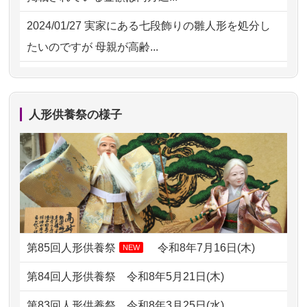
の雛人形で...
2024/01/27
実家にある七段飾りの雛人形を処分し
2026/07/15
お客様の声を読み、丁寧に供養してい
たいのですが 母親が高齢...
ただけそう...
2024/01/13
剥製の供養・処分をお願いできます
2026/07/13
遠方からでもご依頼出来る点と申込ま
か？
での方法が...
人形供養祭の様子
2024/01/13
ぬいぐるみを供養・処分して欲しいの
2026/07/11
思い出のある人形達を、ちゃんと供養
ですが？
したく、花...
2024/01/13
お雛様のセットを供養・処分したいの
2026/07/10
家から近かったので。
ですが、お雛様とお内裏様だ...
2026/07/08
誰も住んでいない実家の片付けを始め
2024/01/13
供養申込みの後、供養祭までお人形は
ました。 ...
どうなってるのですか？
第85回人形供養祭
令和8年7月16日(木)
NEW
2026/07/06
9年間自由が丘店を見守ってくれてあり
2024/01/13
会社のようですが、きちんと供養して
第84回人形供養祭
令和8年5月21日(木)
がとう。
もらえるのですか？
第83回人形供養祭
令和8年3月25日(水)