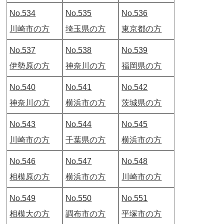
No.534
No.535
No.536
川崎市の方
埼玉県の方
東京都の方
No.537
No.538
No.539
伊勢原の方
神奈川の方
福岡県の方
No.540
No.541
No.542
神奈川の方
横浜市の方
茨城県の方
No.543
No.544
No.545
川崎市の方
千葉県の方
横浜市の方
No.546
No.547
No.548
相模原の方
横浜市の方
川崎市の方
No.549
No.550
No.551
相模大の方
調布市の方
平塚市の方