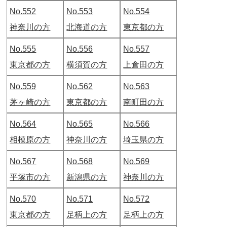
No.552
No.553
No.554
神奈川の方
北海道の方
東京都の方
No.555
No.556
No.557
東京都の方
横須賀の方
上倉田の方
No.559
No.562
No.563
茅ヶ崎の方
東京都の方
南町田の方
No.564
No.565
No.566
相模原の方
神奈川の方
埼玉県の方
No.567
No.568
No.569
平塚市の方
新潟県の方
神奈川の方
No.570
No.571
No.572
東京都の方
足柄上の方
足柄上の方