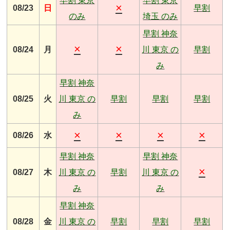
早割 東京
早割 東京
×
08/23
日
早割
のみ
埼玉 のみ
早割 神奈
×
×
08/24
月
川 東京 の
早割
み
早割 神奈
08/25
火
川 東京 の
早割
早割
早割
み
×
×
×
×
08/26
水
早割 神奈
早割 神奈
×
08/27
木
川 東京 の
早割
川 東京 の
み
み
早割 神奈
08/28
金
川 東京 の
早割
早割
早割