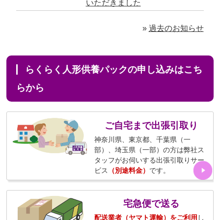
いただきました
2026/07/31 12:32 東京都の方 9,900円のお申込みあり
がとうございました
»
過去のお知らせ
2026/07/31 10:29 京都市の方 3,300円のお申込みあり
がとうございました
2026/07/31 08:41 埼玉県の方 6,600円のお申込みあり
らくらく人形供養パックの申し込みはこち
がとうございました
らから
2026/07/30 22:27 墨田区の方 8,800円のお申込みあり
がとうございました
ご自宅まで出張引取り
2026/07/30 17:02 神奈川の方 2,200円のお申込みあり
神奈川県、東京都、千葉県（一
がとうございました
部）、埼玉県（一部）の方は弊社ス
2026/07/30 15:59 神奈川の方 25,300円のお申込みあ
タッフがお伺いする出張引取りサー
ビス
（別途料金）
です。
りがとうございました
2026/07/30 08:46 東京都の方 6,600円のお申込みあり
宅急便で送る
がとうございました
配送業者（ヤマト運輸）をご利用
し
2026/07/29 15:08 神奈川の方 5,500円のお申込みあり