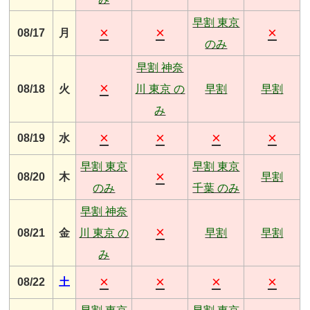
早割 東京
×
×
×
08/17
月
のみ
早割 神奈
×
08/18
火
川 東京 の
早割
早割
み
×
×
×
×
08/19
水
早割 東京
早割 東京
×
08/20
木
早割
のみ
千葉 のみ
早割 神奈
×
08/21
金
川 東京 の
早割
早割
み
×
×
×
×
08/22
土