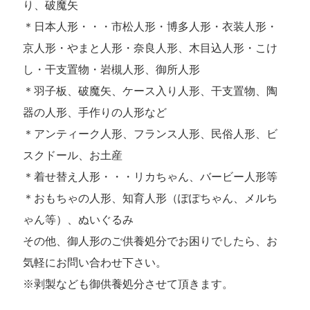
り、破魔矢
＊日本人形・・・市松人形・博多人形・衣装人形・
京人形・やまと人形・奈良人形、木目込人形・こけ
し・干支置物・岩槻人形、御所人形
＊羽子板、破魔矢、ケース入り人形、干支置物、陶
器の人形、手作りの人形など
＊アンティーク人形、フランス人形、民俗人形、ビ
スクドール、お土産
＊着せ替え人形・・・リカちゃん、バービー人形等
＊おもちゃの人形、知育人形（ぽぽちゃん、メルち
ゃん等）、ぬいぐるみ
その他、御人形のご供養処分でお困りでしたら、お
気軽にお問い合わせ下さい。
※剥製なども御供養処分させて頂きます。