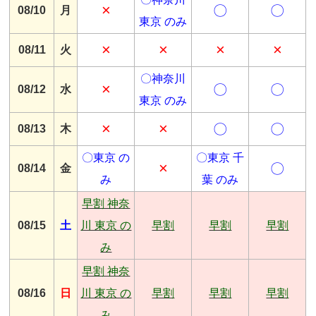
×
〇
〇
08/10
月
東京 のみ
×
×
×
×
08/11
火
〇神奈川
×
〇
〇
08/12
水
東京 のみ
×
×
〇
〇
08/13
木
〇東京 の
〇東京 千
×
〇
08/14
金
み
葉 のみ
早割 神奈
08/15
土
川 東京 の
早割
早割
早割
み
早割 神奈
08/16
日
川 東京 の
早割
早割
早割
み