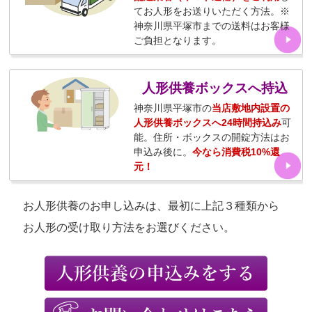
てお人形をお送りいただく方法。※
がとうございました
神奈川県平塚市までの送料はお客様
ご負担となります。
2026/07/29 12:23 大阪府の方 3,300円のお申込みあり
がとうございました
人形供養ボックスへ持込
神奈川県平塚市の
当店敷地内設置の
人形供養ボックスへ24時間持込み
可
能。住所・ボックスの開錠方法はお
申込み後に。
今なら消費税10%還
元！
お人形供養のお申し込みは、最初に上記３種類から
お人形の受け取り方法をお選びください。