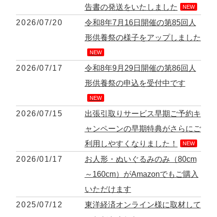
告書の発送をいたしました
NEW
2026/08/02 10:39 神奈川の方 5,000円のお申込みあり
2026/07/20
令和8年7月16日開催の第85回人
がとうございました
形供養祭の様子をアップしました
2026/08/02 09:15 神奈川の方 17,600円のお申込みあ
NEW
りがとうございました
2026/07/17
令和8年9月29日開催の第86回人
2026/08/02 06:46 相模原の方 14,300円のお申込みあ
形供養祭の申込を受付中です
りがとうございました
NEW
2026/08/01 19:28 東京都の方 14,300円のお申込みあ
2026/07/15
出張引取りサービス早期ご予約キ
りがとうございました
ャンペーンの早期特典がさらにご
2026/08/01 17:10 東京都の方 3,300円のお申込みあり
利用しやすくなりました！
NEW
がとうございました
2026/01/17
お人形・ぬいぐるみのみ（80cm
2026/08/01 11:07 さいたの方 23,100円のお申込みあ
～160cm）がAmazonでもご購入
りがとうございました
いただけます
2026/07/31 17:28 栃木県の方 44,000円のお申込みあ
2025/07/12
東洋経済オンライン様に取材して
りがとうございました