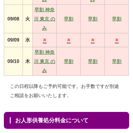
早割 神奈
09/08
火
川 東京 の
早割
早割
早割
み
×
×
×
×
09/09
水
早割 神奈
09/10
木
川 東京 の
早割
早割
早割
み
この日程以降もご予約可能です。お手数ですが別途
ご相談をお願いいたします。
お人形供養処分料金について