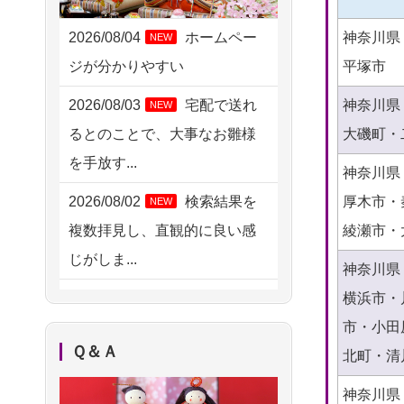
2026/08/04 15:40
千葉県の方からお申込み
神奈川県
2026/08/04
ホームペー
NEW
平塚市
ジが分かりやすい
2026/08/04 14:04
東京都の方からお申込み
神奈川県
2026/08/03
宅配で送れ
NEW
大磯町・
るとのことで、大事なお雛様
2026/08/04 00:38
を手放す...
中野区の方からお申込み
神奈川県
厚木市・
2026/08/02
検索結果を
NEW
2026/08/03 21:17
綾瀬市・
複数拝見し、直観的に良い感
愛知県の方からお申込み
じがしま...
神奈川県
2026/08/02 18:47
横浜市・
2026/08/02
人形供養は
NEW
虎ノ門の方からお申込み
市・小田
ハードルが高そうに思えるの
2026/08/02 11:15
Ｑ＆Ａ
北町・清
ですが、...
千葉県の方からお申込み
神奈川県
2026/08/02
祖母の人形
NEW