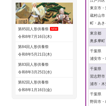
江戸川区
さ...
2026/07/31 17:28
すが 母親が高齢...
東京市・
栃木県の方からお申込み
2026/07/15
子供の頃から可愛
2024/01/13
剥製の供養・処分
蔵村山市
がってきた七段飾りの雛人形
2026/07/31 12:32
をお願いできますか？
町・あき
で...
東京都の方からお申込み
第85回人形供養祭
NEW
2024/01/13
ぬいぐるみを供
東京都
2026/07/15
お客様の声を読
令和8年7月16日(木)
2026/07/31 10:29
養・処分して欲しいのです
奥多摩町
み、丁寧に供養していただけ
京都市の方からお申込み
第84回人形供養祭
が？
千葉県
そう...
令和8年5月21日(木)
2026/07/31 08:41
2024/01/13
お雛様のセットを
浦安市・
2026/07/13
遠方からでもご依
埼玉県の方からお申込み
第83回人形供養祭
供養・処分したいのですが、
千葉県
頼出来る点と申込までの方法
令和8年3月25日(水)
2026/07/30 22:27
お雛様とお内裏様だ...
習志野市
が...
墨田区の方からお申込み
第82回人形供養祭
2024/01/13
供養申込みの後、
浦市・木
2026/07/11
思い出のある人形
令和8年1月16日(金)
2026/07/30 17:02
供養祭までお人形はどうなっ
千葉県
達を、ちゃんと供養したく、
神奈川の方からお申込み
てるのですか？
第81回人形供養祭
野田市・
花...