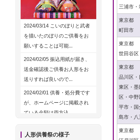
2026/08/02 10:39
三浦市・
供養の際も利用させていただ
神奈川の方からお申込み
き安心感がある
東京都
2026/08/02 09:15
2024/03/14
こいのぼりと武者
町田市
2026/08/01
お人形の仕
NEW
神奈川の方からお申込み
を描いたのぼりのご供養をお
分けなども丁寧に行う様子か
東京都
願いすることは可能...
2026/08/02 06:46
ら、大切...
世田谷区
相模原の方からお申込み
2024/02/05
振込用紙が届き、
2026/07/25
供養の内容（料金
東京都
送金確認後ご供養お人形をお
2026/08/01 19:28
や送り方等）がとても丁寧に
品川区・
送りすれば良いので...
東京都の方からお申込み
説...
東区・墨
2024/02/01
供養・処分費です
2026/08/01 17:10
区・中野
2026/07/18
つい先日も利用さ
が、ホームページに掲載され
東京都の方からお申込み
平市・国
せていただきました。 手続...
ている金額は両方込...
島市・八
2026/08/01 11:07
2026/07/18
大切にしていたお
2024/01/27
実家にある七段飾
さいたの方からお申込み
東京都
人形をきちんと供養してくだ
人形供養祭の様子
りの雛人形を処分したいので