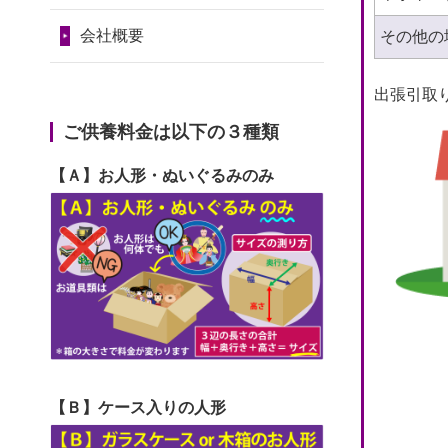
2024/01/11
供養が終わったお
だ...
令和7年1月17日(金)
人形はどうなるのでしょう
会社概要
その他の
2026/06/29
ガラスケースのま
第74回人形供養祭
か？
ま引き取ってくださるのが助
令和6年12月4日(水)
出張引取
2024/01/04
ガラスケースは外
か...
第73回人形供養祭
ご供養料金は以下の３種類
しても良いですか？
2026/06/28
子どもの頃、妹と
令和6年10月17日(木)
【Ａ】お人形・ぬいぐるみのみ
一緒にお雛様を出しました。
第72回人形供養祭
お...
令和6年9月9日(月)
2026/06/28
きちんと供養して
第71回人形供養祭
いただけると思ったので、お
令和6年8月1日(木)
願...
第70回人形供養祭
2026/06/28
以前和人形やぬい
令和6年6月21日(金)
ぐるみを供養いただいたこと
【Ｂ】ケース入りの人形
第69回人形供養祭
が...