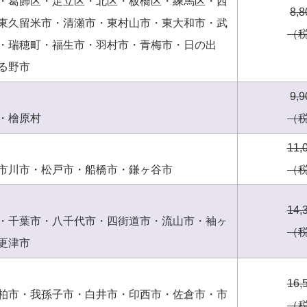
・葛飾区・足立区・北区・板橋区・練馬区・西
8,
東久留米市・清瀬市・東村山市・東大和市・武
（
・瑞穂町・福生市・羽村市・青梅市・日の出
る野市
9,
・檜原村
（
11,
市川市・松戸市・船橋市・鎌ヶ谷市
（
14,
・千葉市・八千代市・四街道市・流山市・袖ヶ
（
更津市
16,
柏市・我孫子市・白井市・印西市・佐倉市・市
（