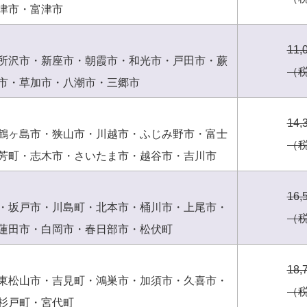
津市・富津市
11,
所沢市・新座市・朝霞市・和光市・戸田市・蕨
（
市・草加市・八潮市・三郷市
14,
鶴ヶ島市・狭山市・川越市・ふじみ野市・富士
（
芳町・志木市・さいたま市・越谷市・吉川市
16,
・坂戸市・川島町・北本市・桶川市・上尾市・
（
蓮田市・白岡市・春日部市・松伏町
18,
東松山市・吉見町・鴻巣市・加須市・久喜市・
（
杉戸町・宮代町