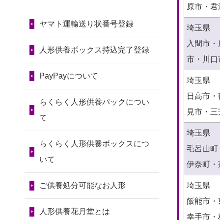
令和7年11月13日(木)
2026/07/30 15:59
2024/01/13
会社のようです
原市・君
2026/07/10
家から近かったの
神奈川の方からお申込み
が、きちんと供養してもらえ
ヤマト運輸送り状番号登録
第80回人形供養祭
埼玉県
で。
るのですか？
令和7年9月11日(木)
2026/07/30 08:46
入間市・
2026/07/08
誰も住んでいない
人形供養ボックス持込完了登録
東京都の方からお申込み
2024/01/13
お人形の引取りは
市・川口
第79回人形供養祭
実家の片付けを始めました。
お願いできますか？
PayPayについて
令和7年8月2日(土)
2026/07/29 15:08
埼玉県
...
神奈川の方からお申込み
2024/01/13
お人形を持込みた
日高市・
第78回人形供養祭
2026/07/06
9年間自由が丘店を
らくらく人形供養パックについ
いのですが？
見市・三
令和7年6月20日(金)
2026/07/29 12:23
見守ってくれてありがとう。
て
大阪府の方からお申込み
2024/01/13
供養後の通知はも
埼玉県
第77回人形供養祭
2026/07/05
しっかりとお人形
らくらく人形供養ボックスにつ
らえますか？
毛呂山町
令和7年4月15日(火)
2026/07/29 11:28
たちの供養をしていただける
いて
伊奈町・
神奈川の方からお申込み
2024/01/13
供養が終わったお
と...
第76回人形供養祭
人形以外はどうしてるのです
埼玉県
ご供養処分可能なお人形
令和7年2月28日(金)
2026/07/29 09:23
2026/06/30
長年大事にしてき
か？
飯能市・
長野県の方からお申込み
た雛人形です、供養していた
第75回人形供養祭
人形供養花月堂とは
幸手市・