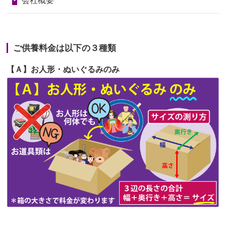
会社概要
2026/06/23
ありがとうね
第67回人形供養祭
令和6年1月31日(水)
2026/06/22
長い間、ありがとうございました。髪
第66回人形供養祭
令和5年12月22日(金)
が伸びた時...
ご供養料金は以下の３種類
第65回人形供養祭
令和5年11月09日(木)
2026/06/22
娘の初めてのひな祭りにあわせて、娘
【Ａ】お人形・ぬいぐるみのみ
第64回人形供養祭
令和5年9月21日(木)
の祖父母か...
第63回人形供養祭
令和5年8月1日(火)
2026/06/20
雛人形をお道具も含め一式で引き取っ
第62回人形供養祭
令和5年6月21日(水)
てくださる...
第61回人形供養祭
令和5年5月19日(金)
第60回人形供養祭
令和5年3月28日(火)
第59回人形供養祭
令和5年2月10日(金)
第58回人形供養祭
令和5年12月21日(水)
第57回人形供養祭
令和4年11月22日(火)