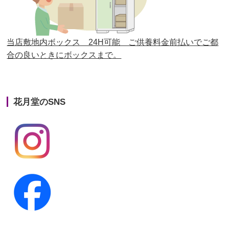
第24回人形供養祭
平成27年11月27日
第23回人形供養祭
平成26年12月5日
当店敷地内ボックス 24H可能 ご供養料金前払いでご都
合の良いときにボックスまで。
第22回人形供養祭
平成26年4月28日
第21回人形供養祭
平成25年12月26日
花月堂のSNS
第20回人形供養祭
平成25年5月10日
第19回人形供養祭
平成24年11月27日
第18回人形供養祭
平成24年6月21日
第17回人形供養祭
平成24年2月17日
第16回人形供養祭
平成23年10月4日
第15回人形供養祭
平成23年5月13日