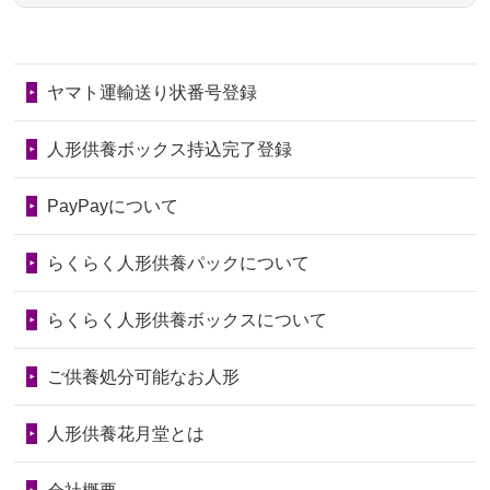
第78回人形供養祭
令和7年6月20日(金)
2026/06/28
子どもの頃、妹と一緒にお雛様を出し
2024/01/11
供養が終わったお人形はどうなるので
第77回人形供養祭
令和7年4月15日(火)
ました。お...
しょうか？
ヤマト運輸送り状番号登録
第76回人形供養祭
令和7年2月28日(金)
2026/06/28
きちんと供養していただけると思った
2024/01/04
ガラスケースは外しても良いですか？
ので、お願...
第75回人形供養祭
令和7年1月17日(金)
人形供養ボックス持込完了登録
2026/06/28
以前和人形やぬいぐるみを供養いただ
第74回人形供養祭
令和6年12月4日(水)
PayPayについて
いたことが...
第73回人形供養祭
令和6年10月17日(木)
らくらく人形供養パックについて
2026/06/28
老後のことを考え体力のあるうちに身
第72回人形供養祭
令和6年9月9日(月)
の回りの物...
らくらく人形供養ボックスについて
第71回人形供養祭
令和6年8月1日(木)
2026/06/28
人形たちに これまで本当にありがとう
第70回人形供養祭
令和6年6月21日(金)
ご供養処分可能なお人形
天...
第69回人形供養祭
令和6年5月9日(木)
2026/06/24
今は亡き両親が孫（私の子供）の初節
人形供養花月堂とは
句に贈って...
第68回人形供養祭
令和6年3月22日(金)