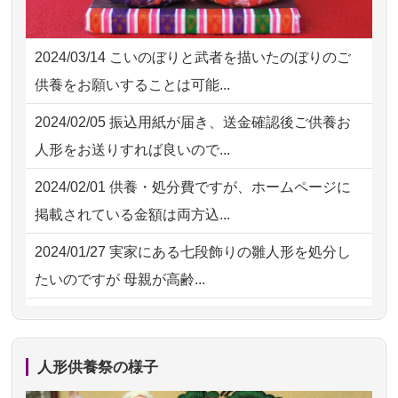
2026/07/25
供養の内容（料金や送り方等）がとて
2026/08/01 17:10
東京都の方からお申込み
も丁寧に説...
2024/03/14
こいのぼりと武者を描いたのぼりのご
2026/08/01 11:07
さいたの方からお申込み
2026/07/18
つい先日も利用させていただきまし
供養をお願いすることは可能...
た。 手続...
2026/07/31 17:28
栃木県の方からお申込み
2024/02/05
振込用紙が届き、送金確認後ご供養お
2026/07/18
大切にしていたお人形をきちんと供養
2026/07/31 12:32
東京都の方からお申込み
人形をお送りすれば良いので...
してくださ...
2026/07/31 10:29
京都市の方からお申込み
2024/02/01
供養・処分費ですが、ホームページに
2026/07/15
子供の頃から可愛がってきた七段飾り
掲載されている金額は両方込...
の雛人形で...
2024/01/27
実家にある七段飾りの雛人形を処分し
2026/07/15
お客様の声を読み、丁寧に供養してい
たいのですが 母親が高齢...
ただけそう...
2024/01/13
剥製の供養・処分をお願いできます
2026/07/13
遠方からでもご依頼出来る点と申込ま
か？
での方法が...
人形供養祭の様子
2024/01/13
ぬいぐるみを供養・処分して欲しいの
2026/07/11
思い出のある人形達を、ちゃんと供養