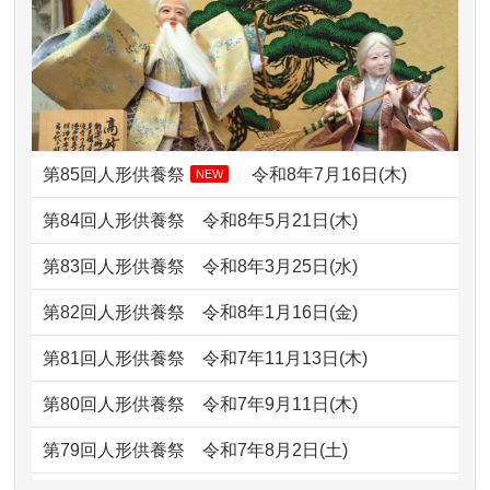
ですが？
したく、花...
2024/01/13
お雛様のセットを供養・処分したいの
2026/07/10
家から近かったので。
ですが、お雛様とお内裏様だ...
2026/07/08
誰も住んでいない実家の片付けを始め
2024/01/13
供養申込みの後、供養祭までお人形は
ました。 ...
どうなってるのですか？
第85回人形供養祭
令和8年7月16日(木)
NEW
2026/07/06
9年間自由が丘店を見守ってくれてあり
2024/01/13
会社のようですが、きちんと供養して
第84回人形供養祭
令和8年5月21日(木)
がとう。
もらえるのですか？
第83回人形供養祭
令和8年3月25日(水)
2026/07/05
しっかりとお人形たちの供養をしてい
2024/01/13
お人形の引取りはお願いできますか？
ただけると...
第82回人形供養祭
令和8年1月16日(金)
2024/01/13
お人形を持込みたいのですが？
2026/06/30
長年大事にしてきた雛人形です、供養
第81回人形供養祭
令和7年11月13日(木)
していただ...
2024/01/13
供養後の通知はもらえますか？
第80回人形供養祭
令和7年9月11日(木)
2026/06/29
ガラスケースのまま引き取ってくださ
2024/01/13
供養が終わったお人形以外はどうして
第79回人形供養祭
令和7年8月2日(土)
るのが助か...
るのですか？