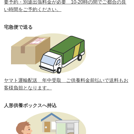
要予約・別途出張料金が必要 10-20時の間でご都合の良
第35回人形供養祭
令和2年2月13日(木)
い時間をご予約ください。
第34回人形供養祭
令和元年12月18日(水)
宅急便で送る
第33回人形供養祭
令和元年9月11日(水)
第32回人形供養祭
令和元年6月12日(水)
第31回人形供養祭
平成31年3月13日(水)
第30回人形供養祭
平成30年11月28日(水)
ヤマト運輸配送 年中受取 ご供養料金前払いで送料もお
第29回人形供養祭
平成30年5月23日(水)
客様負担となります。
第28回人形供養祭
平成29年12月8日(金)
人形供養ボックスへ持込
第27回人形供養祭
平成29年6月14日(水)
第26回人形供養祭
平成28年12月15日(木)
第25回人形供養祭
平成28年6月16日(木)