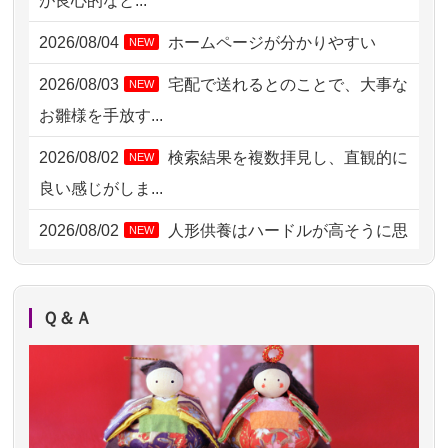
が良心的なと...
2026/08/04 17:34
西亀有の方からお申込み
2026/08/04
ホームページが分かりやすい
NEW
2026/08/04 15:40
千葉県の方からお申込み
2026/08/03
宅配で送れるとのことで、大事な
NEW
2026/08/04 14:04
東京都の方からお申込み
お雛様を手放す...
2026/08/04 00:38
中野区の方からお申込み
2026/08/02
検索結果を複数拝見し、直観的に
NEW
2026/08/03 21:17
愛知県の方からお申込み
良い感じがしま...
2026/08/02 18:47
虎ノ門の方からお申込み
2026/08/02
人形供養はハードルが高そうに思
NEW
えるのですが、...
2026/08/02 11:15
千葉県の方からお申込み
2026/08/02
祖母の人形供養の際も利用させて
NEW
2026/08/02 10:39
神奈川の方からお申込み
Ｑ＆Ａ
いただき安心感がある
2026/08/02 09:15
神奈川の方からお申込み
2026/08/01
お人形の仕分けなども丁寧に行う
NEW
2026/08/02 06:46
相模原の方からお申込み
様子から、大切...
2026/08/01 19:28
東京都の方からお申込み