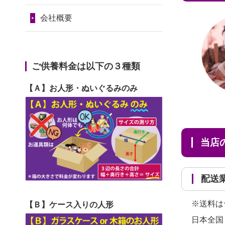
2024/01/11
供養が終わったお
だ...
令和7年1月17日(金)
人形はどうなるのでしょう
会社概要
2026/06/29
ガラスケースのま
第74回人形供養祭
か？
ま引き取ってくださるのが助
令和6年12月4日(水)
2024/01/04
ガラスケースは外
か...
第73回人形供養祭
ご供養料金は以下の３種類
しても良いですか？
2026/06/28
子どもの頃、妹と
令和6年10月17日(木)
【Ａ】お人形・ぬいぐるみのみ
一緒にお雛様を出しました。
第72回人形供養祭
お...
令和6年9月9日(月)
2026/06/28
きちんと供養して
第71回人形供養祭
当
いただけると思ったので、お
令和6年8月1日(木)
願...
第70回人形供養祭
配
2026/06/28
以前和人形やぬい
令和6年6月21日(金)
ぐるみを供養いただいたこと
※送料は
【Ｂ】ケース入りの人形
第69回人形供養祭
が...
日本全国