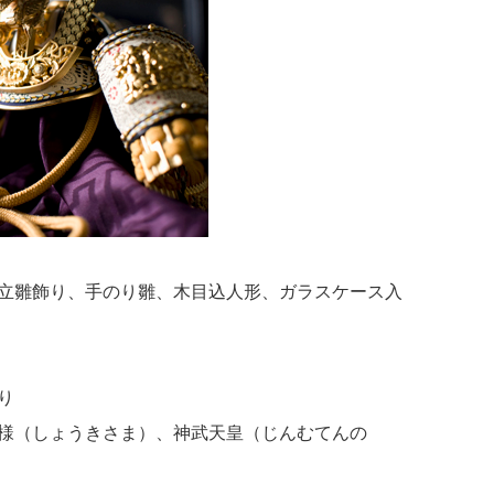
立雛飾り、手のり雛、木目込人形、ガラスケース入
り
様（しょうきさま）、神武天皇（じんむてんの