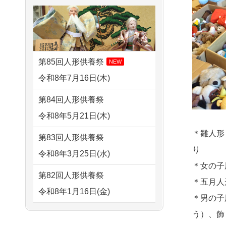
さ...
2026/08/01 17:10
すが 母親が高齢...
東京都の方からお申込み
2026/07/15
子供の頃から可愛
2024/01/13
剥製の供養・処分
がってきた七段飾りの雛人形
2026/08/01 11:07
をお願いできますか？
で...
さいたの方からお申込み
第85回人形供養祭
NEW
2024/01/13
ぬいぐるみを供
2026/07/15
お客様の声を読
令和8年7月16日(木)
2026/07/31 17:28
養・処分して欲しいのです
み、丁寧に供養していただけ
栃木県の方からお申込み
第84回人形供養祭
が？
そう...
令和8年5月21日(木)
2026/07/31 12:32
2024/01/13
お雛様のセットを
2026/07/13
遠方からでもご依
東京都の方からお申込み
＊雛人形
第83回人形供養祭
供養・処分したいのですが、
頼出来る点と申込までの方法
り
令和8年3月25日(水)
2026/07/31 10:29
お雛様とお内裏様だ...
が...
＊女の子
京都市の方からお申込み
第82回人形供養祭
2024/01/13
供養申込みの後、
＊五月人
2026/07/11
思い出のある人形
令和8年1月16日(金)
2026/07/31 08:41
供養祭までお人形はどうなっ
＊男の子
達を、ちゃんと供養したく、
埼玉県の方からお申込み
てるのですか？
第81回人形供養祭
う）、飾
花...