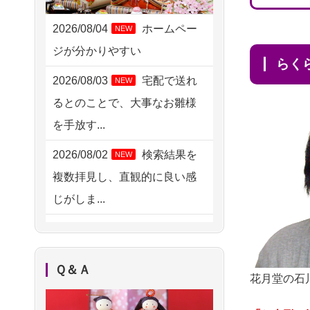
2026/08/05 11:33
神奈川の方からお申込み
2026/08/04
ホームペー
NEW
ジが分かりやすい
2026/08/04 17:34
ら
西亀有の方からお申込み
2026/08/03
宅配で送れ
NEW
るとのことで、大事なお雛様
2026/08/04 15:40
を手放す...
千葉県の方からお申込み
2026/08/02
検索結果を
NEW
2026/08/04 14:04
複数拝見し、直観的に良い感
東京都の方からお申込み
じがしま...
2026/08/04 00:38
2026/08/02
人形供養は
NEW
中野区の方からお申込み
ハードルが高そうに思えるの
2026/08/03 21:17
Ｑ＆Ａ
ですが、...
花月堂の石
愛知県の方からお申込み
2026/08/02
祖母の人形
NEW