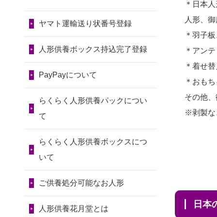
令和7年11月13日(木)
＊日本人
2026/07/30 22:27
2024/01/13
会社のようです
2026/07/10
家から近かったの
人形、御
墨田区の方からお申込み
が、きちんと供養してもらえ
ヤマト運輸送り状番号登録
第80回人形供養祭
で。
＊羽子板
るのですか？
令和7年9月11日(木)
2026/07/30 17:02
2026/07/08
誰も住んでいない
人形供養ボックス持込完了登録
＊アンテ
神奈川の方からお申込み
2024/01/13
お人形の引取りは
第79回人形供養祭
実家の片付けを始めました。
＊着せ替
お願いできますか？
PayPayについて
令和7年8月2日(土)
2026/07/30 15:59
...
＊おもち
神奈川の方からお申込み
2024/01/13
お人形を持込みた
第78回人形供養祭
その他、
2026/07/06
9年間自由が丘店を
らくらく人形供養パックについ
いのですが？
令和7年6月20日(金)
※剥製な
2026/07/30 08:46
見守ってくれてありがとう。
て
東京都の方からお申込み
2024/01/13
供養後の通知はも
第77回人形供養祭
2026/07/05
しっかりとお人形
らくらく人形供養ボックスにつ
らえますか？
令和7年4月15日(火)
2026/07/29 15:08
たちの供養をしていただける
いて
神奈川の方からお申込み
2024/01/13
供養が終わったお
と...
第76回人形供養祭
人形以外はどうしてるのです
ご供養処分可能なお人形
令和7年2月28日(金)
2026/07/29 12:23
2026/06/30
長年大事にしてき
か？
大阪府の方からお申込み
日
た雛人形です、供養していた
第75回人形供養祭
人形供養花月堂とは