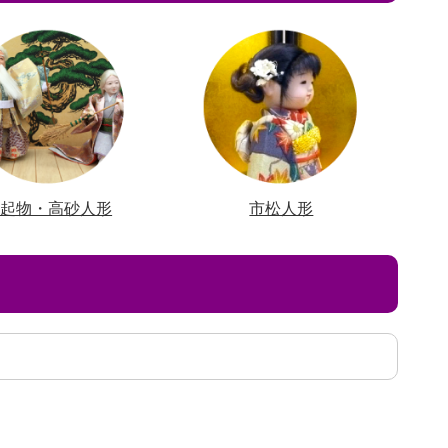
縁起物・高砂人形
市松人形