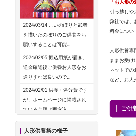
2026/08/02 18:47
「お人形の
供養の際も利用させていただ
虎ノ門の方からお申込み
引っ越しや
き安心感がある
弊社では、
2026/08/02 11:15
2024/03/14
こいのぼりと武者
2026/08/01
お人形の仕
NEW
料金につい
千葉県の方からお申込み
を描いたのぼりのご供養をお
分けなども丁寧に行う様子か
願いすることは可能...
2026/08/02 10:39
ら、大切...
人形供養専
神奈川の方からお申込み
2024/02/05
振込用紙が届き、
ままお受け
2026/07/25
供養の内容（料金
送金確認後ご供養お人形をお
2026/08/02 09:15
ネットでの
や送り方等）がとても丁寧に
送りすれば良いので...
神奈川の方からお申込み
など、お人
説...
2024/02/01
供養・処分費です
2026/08/02 06:46
2026/07/18
つい先日も利用さ
が、ホームページに掲載され
相模原の方からお申込み
せていただきました。 手続...
ご
ている金額は両方込...
2026/08/01 19:28
2026/07/18
大切にしていたお
2024/01/27
実家にある七段飾
東京都の方からお申込み
人形をきちんと供養してくだ
人形供養祭の様子
りの雛人形を処分したいので