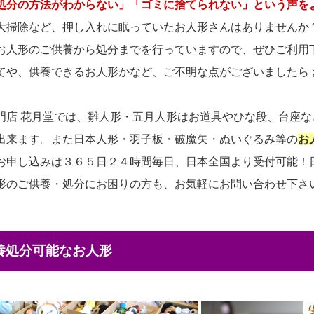
処分の方法がわからない」「ゴミに捨てられない」という声を
大掃除など、押し入れに眠っていたお人形さんはありませんか
お人形のご供養から処分までを行っていますので、ぜひご利用
てや、供養できるお人形かなど、ご不明な点がございましたら
門店 花月堂では、雛人形・五月人形はお道具やひな段、台座
出来ます。また日本人形・羽子板・破魔矢・ぬいぐるみ等の
お
お申し込みは３６５日２４時間毎日、日本全国より受付可能！
形のご供養・処分にお困りの方も、お気軽にお問い合わせ下さ
供養処分可能なお人形