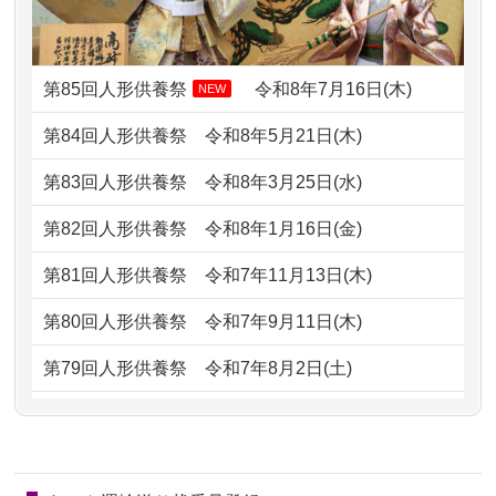
ですが、お雛様とお内裏様だ...
2026/07/08
誰も住んでいない実家の片付けを始め
2024/01/13
供養申込みの後、供養祭までお人形は
ました。 ...
どうなってるのですか？
第85回人形供養祭
令和8年7月16日(木)
NEW
2026/07/06
9年間自由が丘店を見守ってくれてあり
2024/01/13
会社のようですが、きちんと供養して
第84回人形供養祭
令和8年5月21日(木)
がとう。
もらえるのですか？
第83回人形供養祭
令和8年3月25日(水)
2026/07/05
しっかりとお人形たちの供養をしてい
2024/01/13
お人形の引取りはお願いできますか？
ただけると...
第82回人形供養祭
令和8年1月16日(金)
2024/01/13
お人形を持込みたいのですが？
2026/06/30
長年大事にしてきた雛人形です、供養
第81回人形供養祭
令和7年11月13日(木)
していただ...
2024/01/13
供養後の通知はもらえますか？
第80回人形供養祭
令和7年9月11日(木)
2026/06/29
ガラスケースのまま引き取ってくださ
2024/01/13
供養が終わったお人形以外はどうして
第79回人形供養祭
令和7年8月2日(土)
るのが助か...
るのですか？
第78回人形供養祭
令和7年6月20日(金)
2026/06/28
子どもの頃、妹と一緒にお雛様を出し
2024/01/11
供養が終わったお人形はどうなるので
第77回人形供養祭
令和7年4月15日(火)
ました。お...
しょうか？