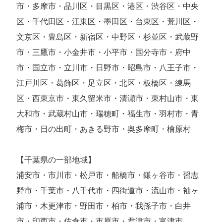
市・多摩市・品川区・目黒区・港区・渋谷区・中央
区・千代田区・江東区・墨田区・台東区・荒川区・
文京区・豊島区・新宿区・中野区・杉並区・武蔵野
市・三鷹市・小金井市・小平市・国分寺市・府中
市・国立市・立川市・日野市・昭島市・八王子市・
江戸川区・葛飾区・足立区・北区・板橋区・練馬
区・西東京市・東久留米市・清瀬市・東村山市・東
大和市・武蔵村山市・瑞穂町・福生市・羽村市・青
梅市・日の出町・あきる野市・奥多摩町・檜原村
【千葉県の一部地域】
浦安市・市川市・松戸市・船橋市・鎌ヶ谷市・習志
野市・千葉市・八千代市・四街道市・流山市・袖ヶ
浦市・木更津市・野田市・柏市・我孫子市・白井
市・印西市・佐倉市・市原市・君津市・富津市