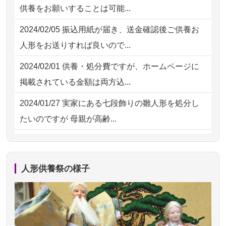
供養をお願いすることは可能...
た。 手続...
2026/08/01 11:07
さいたの方からお申込み
2024/02/05
振込用紙が届き、送金確認後ご供養お
2026/07/18
大切にしていたお人形をきちんと供養
2026/07/31 17:28
栃木県の方からお申込み
人形をお送りすれば良いので...
してくださ...
2026/07/31 12:32
東京都の方からお申込み
2024/02/01
供養・処分費ですが、ホームページに
2026/07/15
子供の頃から可愛がってきた七段飾り
掲載されている金額は両方込...
の雛人形で...
2024/01/27
実家にある七段飾りの雛人形を処分し
2026/07/15
お客様の声を読み、丁寧に供養してい
たいのですが 母親が高齢...
ただけそう...
2024/01/13
剥製の供養・処分をお願いできます
2026/07/13
遠方からでもご依頼出来る点と申込ま
か？
での方法が...
人形供養祭の様子
2024/01/13
ぬいぐるみを供養・処分して欲しいの
2026/07/11
思い出のある人形達を、ちゃんと供養
ですが？
したく、花...
2024/01/13
お雛様のセットを供養・処分したいの
2026/07/10
家から近かったので。