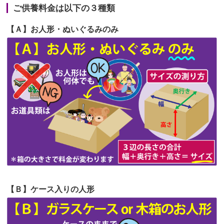
が伸びた時...
ご供養料金は以下の３種類
第65回人形供養祭
令和5年11月09日(木)
2026/06/22
娘の初めてのひな祭りにあわせて、娘
【Ａ】お人形・ぬいぐるみのみ
第64回人形供養祭
令和5年9月21日(木)
の祖父母か...
第63回人形供養祭
令和5年8月1日(火)
2026/06/20
雛人形をお道具も含め一式で引き取っ
第62回人形供養祭
令和5年6月21日(水)
てくださる...
第61回人形供養祭
令和5年5月19日(金)
第60回人形供養祭
令和5年3月28日(火)
第59回人形供養祭
令和5年2月10日(金)
第58回人形供養祭
令和5年12月21日(水)
第57回人形供養祭
令和4年11月22日(火)
【Ｂ】ケース入りの人形
第56回人形供養祭
令和4年10月19日(水)
第55回人形供養祭
令和4年9月8日(木)