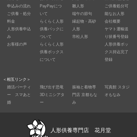
申込みの流れ
PayPayにつ
雛人形
ご供養処分可
ご供養・処分
いて
端午の節句
能なお人形
料金
らくらく人形
縁起物・高砂
会社概要
人形供養申込
供養パックに
人形
ヤマト運輸送
み
ついて
市松人形
り状番号登録
お客様の声
らくらく人形
人形供養ボッ
供養ボックス
クス持込完了
について
登録
＜相互リンク＞
婚活パーティ
飛び出す恐竜
振袖と着物専
写真館 スタジ
ー スマあと
3Dミニシアタ
門店 京都もな
オもなみ
婚
ー
み
人形供養専門店 花月堂