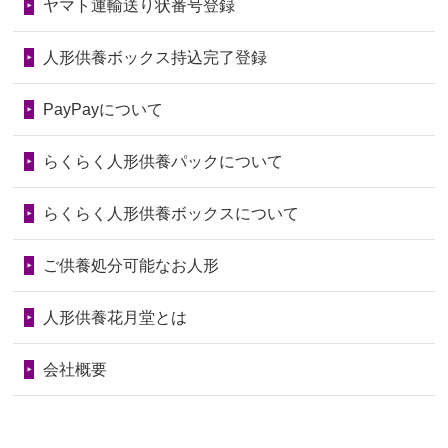
ヤマト運輸送り状番号登録
第76回人形供養祭
令和7年2月28日(金)
2026/06/28
きちんと供養していただけると思った
2024/01/04
ガラスケースは外しても良いですか？
ので、お願...
第75回人形供養祭
令和7年1月17日(金)
人形供養ボックス持込完了登録
2026/06/28
以前和人形やぬいぐるみを供養いただ
第74回人形供養祭
令和6年12月4日(水)
PayPayについて
いたことが...
第73回人形供養祭
令和6年10月17日(木)
らくらく人形供養パックについて
2026/06/28
老後のことを考え体力のあるうちに身
第72回人形供養祭
令和6年9月9日(月)
の回りの物...
らくらく人形供養ボックスについて
第71回人形供養祭
令和6年8月1日(木)
2026/06/28
人形たちに これまで本当にありがとう
第70回人形供養祭
令和6年6月21日(金)
ご供養処分可能なお人形
天...
第69回人形供養祭
令和6年5月9日(木)
2026/06/24
今は亡き両親が孫（私の子供）の初節
人形供養花月堂とは
句に贈って...
第68回人形供養祭
令和6年3月22日(金)
会社概要
2026/06/23
ありがとうね
第67回人形供養祭
令和6年1月31日(水)
2026/06/22
長い間、ありがとうございました。髪
第66回人形供養祭
令和5年12月22日(金)