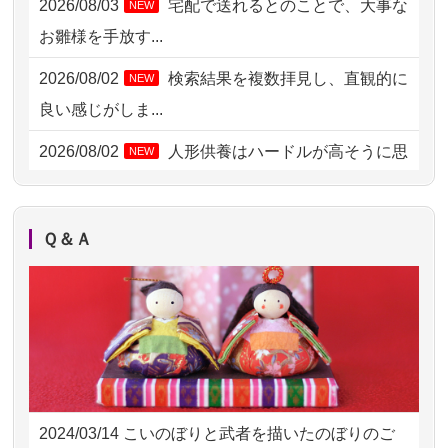
2026/08/03
宅配で送れるとのことで、大事な
NEW
2026/08/04 15:40
千葉県の方からお申込み
お雛様を手放す...
2026/08/04 14:04
東京都の方からお申込み
2026/08/02
検索結果を複数拝見し、直観的に
NEW
2026/08/04 00:38
中野区の方からお申込み
良い感じがしま...
2026/08/03 21:17
愛知県の方からお申込み
2026/08/02
人形供養はハードルが高そうに思
NEW
えるのですが、...
2026/08/02 18:47
虎ノ門の方からお申込み
2026/08/02
祖母の人形供養の際も利用させて
NEW
2026/08/02 11:15
千葉県の方からお申込み
Ｑ＆Ａ
いただき安心感がある
2026/08/02 10:39
神奈川の方からお申込み
2026/08/01
お人形の仕分けなども丁寧に行う
NEW
2026/08/02 09:15
神奈川の方からお申込み
様子から、大切...
2026/08/02 06:46
相模原の方からお申込み
2026/07/25
供養の内容（料金や送り方等）がとて
2026/08/01 19:28
東京都の方からお申込み
も丁寧に説...
2024/03/14
こいのぼりと武者を描いたのぼりのご
2026/08/01 17:10
東京都の方からお申込み
2026/07/18
つい先日も利用させていただきまし