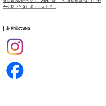
当店敷地内ボックス 24H可能 ご供養料金前払いでご都
合の良いときにボックスまで。
第22回人形供養祭
平成26年4月28日
第21回人形供養祭
平成25年12月26日
花月堂のSNS
第20回人形供養祭
平成25年5月10日
第19回人形供養祭
平成24年11月27日
第18回人形供養祭
平成24年6月21日
第17回人形供養祭
平成24年2月17日
第16回人形供養祭
平成23年10月4日
第15回人形供養祭
平成23年5月13日
第14回人形供養祭
平成22年10月27日
第13回人形供養祭
平成22年6月8日