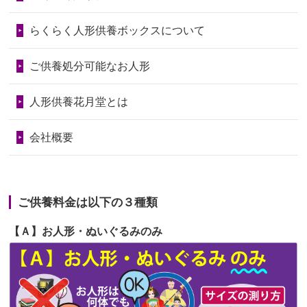
第72回人形供養祭
令和6年9月9日(月)
天...
らくらく人形供養ボックスについて
第71回人形供養祭
令和6年8月1日(木)
2026/06/24
今は亡き両親が孫（私の子供）の初節
第70回人形供養祭
令和6年6月21日(金)
ご供養処分可能なお人形
句に贈って...
第69回人形供養祭
令和6年5月9日(木)
2026/06/23
ありがとうね
人形供養花月堂とは
第68回人形供養祭
令和6年3月22日(金)
2026/06/22
長い間、ありがとうございました。髪
会社概要
が伸びた時...
第67回人形供養祭
令和6年1月31日(水)
2026/06/22
娘の初めてのひな祭りにあわせて、娘
第66回人形供養祭
令和5年12月22日(金)
の祖父母か...
ご供養料金は以下の３種類
第65回人形供養祭
令和5年11月09日(木)
2026/06/20
雛人形をお道具も含め一式で引き取っ
【Ａ】お人形・ぬいぐるみのみ
第64回人形供養祭
令和5年9月21日(木)
てくださる...
第63回人形供養祭
令和5年8月1日(火)
2026/06/19
インターネット検索でホームページを
第62回人形供養祭
令和5年6月21日(水)
見つけまし...