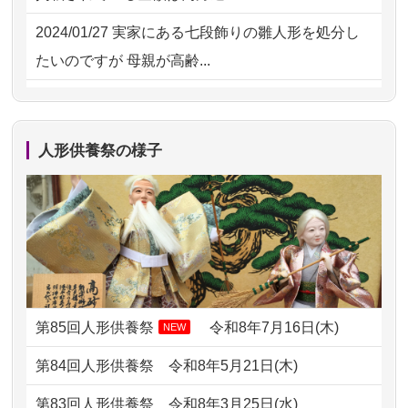
ただけそう...
2024/01/27
実家にある七段飾りの雛人形を処分し
2026/07/13
遠方からでもご依頼出来る点と申込ま
たいのですが 母親が高齢...
での方法が...
2024/01/13
剥製の供養・処分をお願いできます
2026/07/11
思い出のある人形達を、ちゃんと供養
か？
したく、花...
人形供養祭の様子
2024/01/13
ぬいぐるみを供養・処分して欲しいの
2026/07/10
家から近かったので。
ですが？
2026/07/08
誰も住んでいない実家の片付けを始め
2024/01/13
お雛様のセットを供養・処分したいの
ました。 ...
ですが、お雛様とお内裏様だ...
2026/07/06
9年間自由が丘店を見守ってくれてあり
2024/01/13
供養申込みの後、供養祭までお人形は
がとう。
どうなってるのですか？
第85回人形供養祭
令和8年7月16日(木)
NEW
2026/07/05
しっかりとお人形たちの供養をしてい
2024/01/13
会社のようですが、きちんと供養して
第84回人形供養祭
令和8年5月21日(木)
ただけると...
もらえるのですか？
第83回人形供養祭
令和8年3月25日(水)