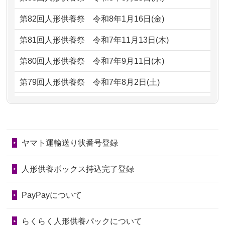
2026/06/30
長年大事にしてきた雛人形です、供養
2024/01/13
お人形の引取りはお願いできますか？
していただ...
第82回人形供養祭
令和8年1月16日(金)
2024/01/13
お人形を持込みたいのですが？
2026/06/29
ガラスケースのまま引き取ってくださ
第81回人形供養祭
令和7年11月13日(木)
るのが助か...
2024/01/13
供養後の通知はもらえますか？
第80回人形供養祭
令和7年9月11日(木)
2026/06/28
子どもの頃、妹と一緒にお雛様を出し
2024/01/13
供養が終わったお人形以外はどうして
第79回人形供養祭
令和7年8月2日(土)
ました。お...
るのですか？
第78回人形供養祭
令和7年6月20日(金)
2026/06/28
きちんと供養していただけると思った
2024/01/11
供養が終わったお人形はどうなるので
第77回人形供養祭
令和7年4月15日(火)
ので、お願...
しょうか？
ヤマト運輸送り状番号登録
第76回人形供養祭
令和7年2月28日(金)
2026/06/28
以前和人形やぬいぐるみを供養いただ
2024/01/04
ガラスケースは外しても良いですか？
いたことが...
第75回人形供養祭
令和7年1月17日(金)
人形供養ボックス持込完了登録
2026/06/28
老後のことを考え体力のあるうちに身
第74回人形供養祭
令和6年12月4日(水)
PayPayについて
の回りの物...
第73回人形供養祭
令和6年10月17日(木)
らくらく人形供養パックについて
2026/06/28
人形たちに これまで本当にありがとう