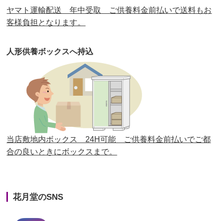
ヤマト運輸配送 年中受取 ご供養料金前払いで送料もお
第29回人形供養祭
平成30年5月23日(水)
客様負担となります。
第28回人形供養祭
平成29年12月8日(金)
人形供養ボックスへ持込
第27回人形供養祭
平成29年6月14日(水)
第26回人形供養祭
平成28年12月15日(木)
第25回人形供養祭
平成28年6月16日(木)
第24回人形供養祭
平成27年11月27日
第23回人形供養祭
平成26年12月5日
当店敷地内ボックス 24H可能 ご供養料金前払いでご都
合の良いときにボックスまで。
第22回人形供養祭
平成26年4月28日
第21回人形供養祭
平成25年12月26日
花月堂のSNS
第20回人形供養祭
平成25年5月10日
第19回人形供養祭
平成24年11月27日