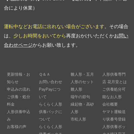
合により休業）
運転中などお電話に出れない場合がございます。
その場合
は、
少しお時間をおいてから
再度おかけいただくか
お問い
合わせページ
からお願い致します。
更新情報・お
Ｑ＆Ａ
雛人形・五月
人形供養専門
知らせ
お問い合わせ
人形のセット
店 花月堂とは
申込みの流れ
PayPayにつ
雛人形
ご供養処分可
ご供養・処分
いて
端午の節句
能なお人形
料金
らくらく人形
縁起物・高砂
会社概要
人形供養申込
供養パックに
人形
ヤマト運輸送
み
ついて
市松人形
り状番号登録
お客様の声
らくらく人形
人形供養ボッ