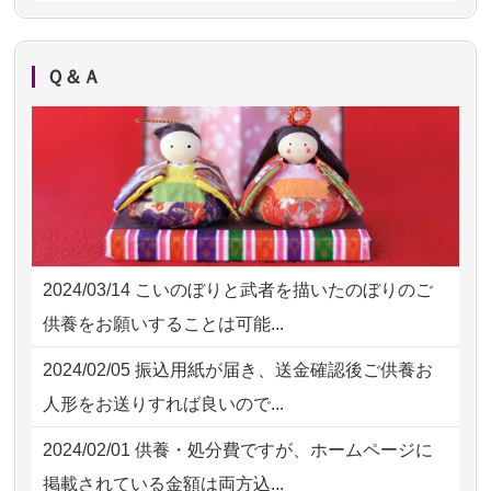
いただき安心感がある
2026/07/31 17:28
栃木県の方からお申込み
2026/08/01
お人形の仕分けなども丁寧に行う
NEW
2026/07/31 12:32
東京都の方からお申込み
Ｑ＆Ａ
様子から、大切...
2026/07/31 10:29
京都市の方からお申込み
2026/07/25
供養の内容（料金や送り方等）がとて
2026/07/31 08:41
埼玉県の方からお申込み
も丁寧に説...
2026/07/30 22:27
墨田区の方からお申込み
2026/07/18
つい先日も利用させていただきまし
2026/07/30 17:02
神奈川の方からお申込み
た。 手続...
2024/03/14
こいのぼりと武者を描いたのぼりのご
2026/07/30 15:59
神奈川の方からお申込み
2026/07/18
大切にしていたお人形をきちんと供養
供養をお願いすることは可能...
してくださ...
2026/07/30 08:46
東京都の方からお申込み
2024/02/05
振込用紙が届き、送金確認後ご供養お
2026/07/15
子供の頃から可愛がってきた七段飾り
2026/07/29 15:08
神奈川の方からお申込み
人形をお送りすれば良いので...
の雛人形で...
2026/07/29 12:23
大阪府の方からお申込み
2024/02/01
供養・処分費ですが、ホームページに
2026/07/15
お客様の声を読み、丁寧に供養してい
掲載されている金額は両方込...