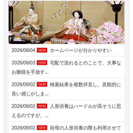
2026/08/04 14:04
東京都の方からお申込み
2026/08/04 00:38
中野区の方からお申込み
2026/08/03 21:17
愛知県の方からお申込み
2026/08/02 18:47
虎ノ門の方からお申込み
2026/08/04
ホームページが分かりやすい
NEW
2026/08/02 11:15
千葉県の方からお申込み
2026/08/03
宅配で送れるとのことで、大事な
NEW
2026/08/02 10:39
神奈川の方からお申込み
お雛様を手放す...
2026/08/02 09:15
神奈川の方からお申込み
2026/08/02
検索結果を複数拝見し、直観的に
NEW
2026/08/02 06:46
相模原の方からお申込み
良い感じがしま...
2026/08/01 19:28
東京都の方からお申込み
2026/08/02
人形供養はハードルが高そうに思
NEW
2026/08/01 17:10
東京都の方からお申込み
えるのですが、...
2026/08/01 11:07
さいたの方からお申込み
2026/08/02
祖母の人形供養の際も利用させて
NEW