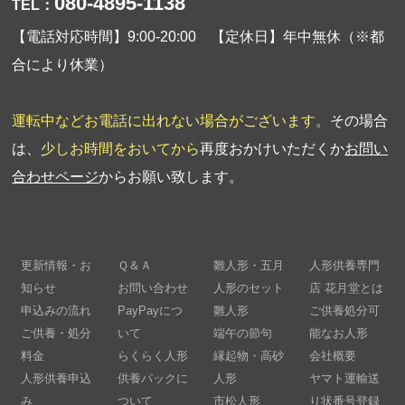
080-4895-1138
TEL：
【電話対応時間】9:00-20:00 【定休日】年中無休（※都
合により休業）
運転中などお電話に出れない場合がございます。
その場合
は、
少しお時間をおいてから
再度おかけいただくか
お問い
合わせページ
からお願い致します。
更新情報・お
Ｑ＆Ａ
雛人形・五月
人形供養専門
知らせ
お問い合わせ
人形のセット
店 花月堂とは
申込みの流れ
PayPayにつ
雛人形
ご供養処分可
ご供養・処分
いて
端午の節句
能なお人形
料金
らくらく人形
縁起物・高砂
会社概要
人形供養申込
供養パックに
人形
ヤマト運輸送
み
ついて
市松人形
り状番号登録