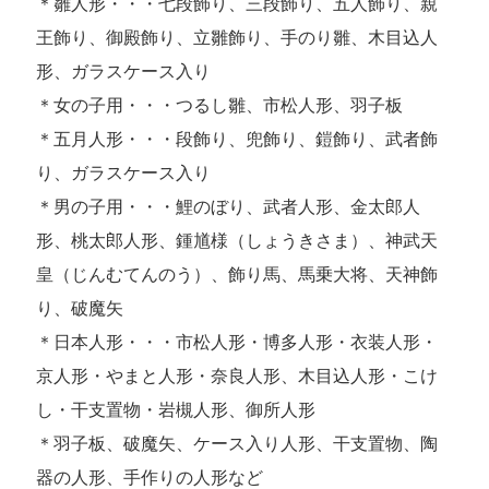
＊雛人形・・・七段飾り、三段飾り、五人飾り、親
王飾り、御殿飾り、立雛飾り、手のり雛、木目込人
形、ガラスケース入り
＊女の子用・・・つるし雛、市松人形、羽子板
＊五月人形・・・段飾り、兜飾り、鎧飾り、武者飾
り、ガラスケース入り
＊男の子用・・・鯉のぼり、武者人形、金太郎人
形、桃太郎人形、鍾馗様（しょうきさま）、神武天
皇（じんむてんのう）、飾り馬、馬乗大将、天神飾
り、破魔矢
＊日本人形・・・市松人形・博多人形・衣装人形・
京人形・やまと人形・奈良人形、木目込人形・こけ
し・干支置物・岩槻人形、御所人形
＊羽子板、破魔矢、ケース入り人形、干支置物、陶
器の人形、手作りの人形など