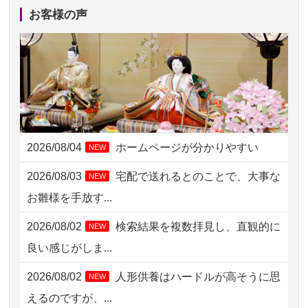
2026/08/04 00:38
中野区の方からお申込み
お客様の声
2026/08/03 21:17
愛知県の方からお申込み
2026/08/02 18:47
虎ノ門の方からお申込み
2026/08/02 11:15
千葉県の方からお申込み
2026/08/02 10:39
神奈川の方からお申込み
2026/08/04
ホームページが分かりやすい
NEW
2026/08/02 09:15
神奈川の方からお申込み
2026/08/03
宅配で送れるとのことで、大事な
NEW
2026/08/02 06:46
相模原の方からお申込み
お雛様を手放す...
2026/08/01 19:28
東京都の方からお申込み
2026/08/02
検索結果を複数拝見し、直観的に
NEW
2026/08/01 17:10
東京都の方からお申込み
良い感じがしま...
2026/08/01 11:07
さいたの方からお申込み
2026/08/02
人形供養はハードルが高そうに思
NEW
2026/07/31 17:28
栃木県の方からお申込み
えるのですが、...