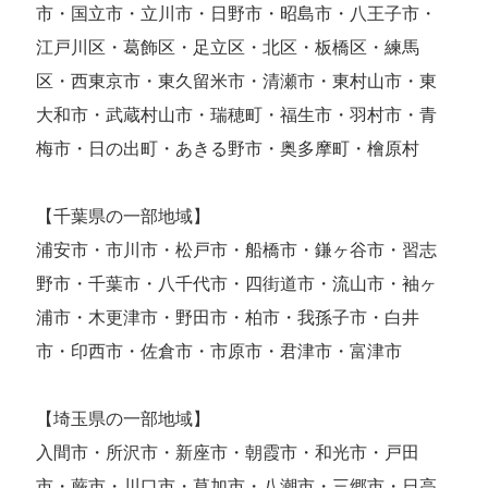
市・国立市・立川市・日野市・昭島市・八王子市・
江戸川区・葛飾区・足立区・北区・板橋区・練馬
区・西東京市・東久留米市・清瀬市・東村山市・東
大和市・武蔵村山市・瑞穂町・福生市・羽村市・青
梅市・日の出町・あきる野市・奥多摩町・檜原村
【千葉県の一部地域】
浦安市・市川市・松戸市・船橋市・鎌ヶ谷市・習志
野市・千葉市・八千代市・四街道市・流山市・袖ヶ
浦市・木更津市・野田市・柏市・我孫子市・白井
市・印西市・佐倉市・市原市・君津市・富津市
【埼玉県の一部地域】
入間市・所沢市・新座市・朝霞市・和光市・戸田
市・蕨市・川口市・草加市・八潮市・三郷市・日高