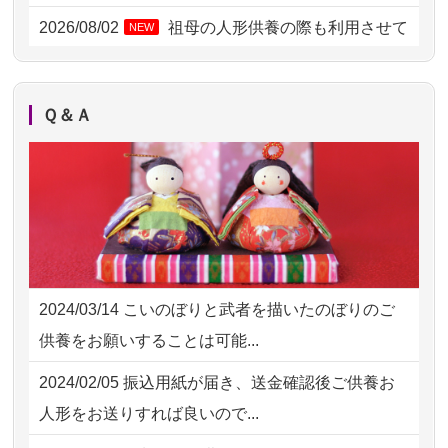
2026/07/31 12:32
東京都の方からお申込み
2026/08/02
祖母の人形供養の際も利用させて
NEW
いただき安心感がある
2026/07/31 10:29
京都市の方からお申込み
2026/08/01
お人形の仕分けなども丁寧に行う
NEW
2026/07/31 08:41
埼玉県の方からお申込み
Ｑ＆Ａ
様子から、大切...
2026/07/30 22:27
墨田区の方からお申込み
2026/07/25
供養の内容（料金や送り方等）がとて
2026/07/30 17:02
神奈川の方からお申込み
も丁寧に説...
2026/07/30 15:59
神奈川の方からお申込み
2026/07/18
つい先日も利用させていただきまし
2026/07/30 08:46
東京都の方からお申込み
た。 手続...
2024/03/14
こいのぼりと武者を描いたのぼりのご
2026/07/29 15:08
神奈川の方からお申込み
2026/07/18
大切にしていたお人形をきちんと供養
供養をお願いすることは可能...
してくださ...
2026/07/29 12:23
大阪府の方からお申込み
2024/02/05
振込用紙が届き、送金確認後ご供養お
2026/07/15
子供の頃から可愛がってきた七段飾り
2026/07/29 11:28
神奈川の方からお申込み
人形をお送りすれば良いので...
の雛人形で...
2026/07/29 09:23
長野県の方からお申込み