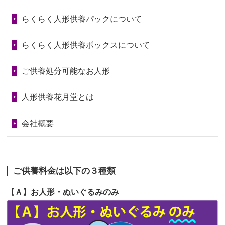
第73回人形供養祭
令和6年10月17日(木)
らくらく人形供養パックについて
2026/06/28
人形たちに これまで本当にありがとう
第72回人形供養祭
令和6年9月9日(月)
天...
らくらく人形供養ボックスについて
第71回人形供養祭
令和6年8月1日(木)
2026/06/24
今は亡き両親が孫（私の子供）の初節
第70回人形供養祭
令和6年6月21日(金)
ご供養処分可能なお人形
句に贈って...
第69回人形供養祭
令和6年5月9日(木)
2026/06/23
ありがとうね
人形供養花月堂とは
第68回人形供養祭
令和6年3月22日(金)
2026/06/22
長い間、ありがとうございました。髪
会社概要
が伸びた時...
第67回人形供養祭
令和6年1月31日(水)
2026/06/22
娘の初めてのひな祭りにあわせて、娘
第66回人形供養祭
令和5年12月22日(金)
の祖父母か...
ご供養料金は以下の３種類
第65回人形供養祭
令和5年11月09日(木)
2026/06/20
雛人形をお道具も含め一式で引き取っ
【Ａ】お人形・ぬいぐるみのみ
第64回人形供養祭
令和5年9月21日(木)
てくださる...
第63回人形供養祭
令和5年8月1日(火)
2026/06/19
インターネット検索でホームページを