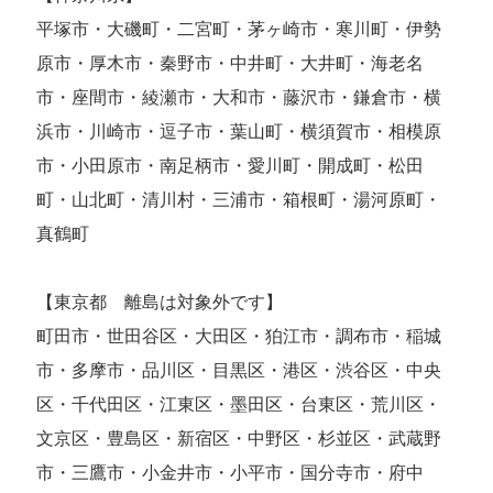
平塚市・大磯町・二宮町・茅ヶ崎市・寒川町・伊勢
原市・厚木市・秦野市・中井町・大井町・海老名
市・座間市・綾瀬市・大和市・藤沢市・鎌倉市・横
浜市・川崎市・逗子市・葉山町・横須賀市・相模原
市・小田原市・南足柄市・愛川町・開成町・松田
町・山北町・清川村・三浦市・箱根町・湯河原町・
真鶴町
【東京都 離島は対象外です】
町田市・世田谷区・大田区・狛江市・調布市・稲城
市・多摩市・品川区・目黒区・港区・渋谷区・中央
区・千代田区・江東区・墨田区・台東区・荒川区・
文京区・豊島区・新宿区・中野区・杉並区・武蔵野
市・三鷹市・小金井市・小平市・国分寺市・府中