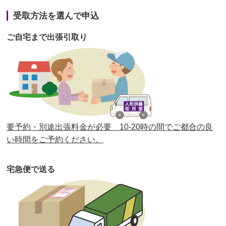
第41回人形供養祭
令和3年1月27日(水)
受取方法を選んで申込
第40回人形供養祭
令和2年12月7日(月)
ご自宅まで出張引取り
第39回人形供養祭
令和2年10月22日(木)
第38回人形供養祭
令和2年8月26日(水)
第37回人形供養祭
令和2年6月8日(月)
第36回人形供養祭
令和2年4月16日(木)
要予約・別途出張料金が必要 10-20時の間でご都合の良
第35回人形供養祭
令和2年2月13日(木)
い時間をご予約ください。
第34回人形供養祭
令和元年12月18日(水)
宅急便で送る
第33回人形供養祭
令和元年9月11日(水)
第32回人形供養祭
令和元年6月12日(水)
第31回人形供養祭
平成31年3月13日(水)