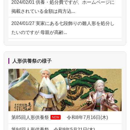
2024/02/01
供養・処分費ですが、ホームページに
2026/07/15
お客様の声を読み、丁寧に供養してい
掲載されている金額は両方込...
ただけそう...
2024/01/27
実家にある七段飾りの雛人形を処分し
2026/07/13
遠方からでもご依頼出来る点と申込ま
たいのですが 母親が高齢...
での方法が...
2024/01/13
剥製の供養・処分をお願いできます
2026/07/11
思い出のある人形達を、ちゃんと供養
か？
したく、花...
人形供養祭の様子
2024/01/13
ぬいぐるみを供養・処分して欲しいの
2026/07/10
家から近かったので。
ですが？
2026/07/08
誰も住んでいない実家の片付けを始め
2024/01/13
お雛様のセットを供養・処分したいの
ました。 ...
ですが、お雛様とお内裏様だ...
2026/07/06
9年間自由が丘店を見守ってくれてあり
2024/01/13
供養申込みの後、供養祭までお人形は
がとう。
どうなってるのですか？
第85回人形供養祭
令和8年7月16日(木)
NEW
2026/07/05
しっかりとお人形たちの供養をしてい
2024/01/13
会社のようですが、きちんと供養して
第84回人形供養祭
令和8年5月21日(木)