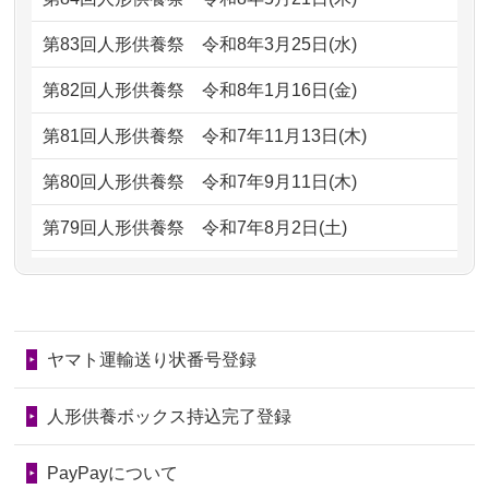
ただけると...
もらえるのですか？
第83回人形供養祭
令和8年3月25日(水)
2026/06/30
長年大事にしてきた雛人形です、供養
2024/01/13
お人形の引取りはお願いできますか？
していただ...
第82回人形供養祭
令和8年1月16日(金)
2024/01/13
お人形を持込みたいのですが？
2026/06/29
ガラスケースのまま引き取ってくださ
第81回人形供養祭
令和7年11月13日(木)
るのが助か...
2024/01/13
供養後の通知はもらえますか？
第80回人形供養祭
令和7年9月11日(木)
2026/06/28
子どもの頃、妹と一緒にお雛様を出し
2024/01/13
供養が終わったお人形以外はどうして
第79回人形供養祭
令和7年8月2日(土)
ました。お...
るのですか？
第78回人形供養祭
令和7年6月20日(金)
2026/06/28
きちんと供養していただけると思った
2024/01/11
供養が終わったお人形はどうなるので
第77回人形供養祭
令和7年4月15日(火)
ので、お願...
しょうか？
ヤマト運輸送り状番号登録
第76回人形供養祭
令和7年2月28日(金)
2026/06/28
以前和人形やぬいぐるみを供養いただ
2024/01/04
ガラスケースは外しても良いですか？
いたことが...
第75回人形供養祭
令和7年1月17日(金)
人形供養ボックス持込完了登録
2026/06/28
老後のことを考え体力のあるうちに身
第74回人形供養祭
令和6年12月4日(水)
PayPayについて
の回りの物...