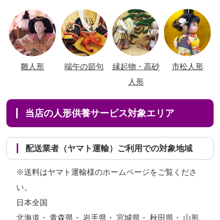
雛人形
端午の節句
縁起物・高砂
市松人形
人形
当店の人形供養サービス対象エリア
配送業者（ヤマト運輸）ご利用での対象地域
※送料はヤマト運輸様のホームページをご覧くださ
い。
日本全国
北海道・ 青森県・ 岩手県・ 宮城県・ 秋田県・ 山形