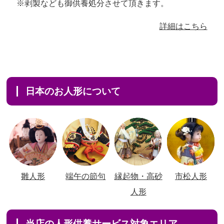
※剥製なども御供養処分させて頂きます。
詳細はこちら
日本のお人形について
雛人形
端午の節句
縁起物・高砂
市松人形
人形
当店の人形供養サービス対象エリア