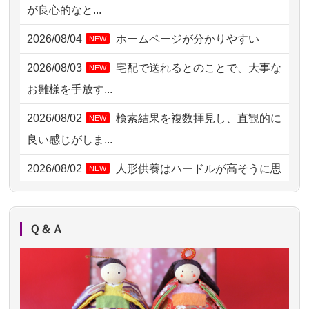
が良心的なと...
2026/08/04 17:34
西亀有の方からお申込み
2026/08/04
ホームページが分かりやすい
NEW
2026/08/04 15:40
千葉県の方からお申込み
2026/08/03
宅配で送れるとのことで、大事な
NEW
2026/08/04 14:04
東京都の方からお申込み
お雛様を手放す...
2026/08/04 00:38
中野区の方からお申込み
2026/08/02
検索結果を複数拝見し、直観的に
NEW
2026/08/03 21:17
愛知県の方からお申込み
良い感じがしま...
2026/08/02 18:47
虎ノ門の方からお申込み
2026/08/02
人形供養はハードルが高そうに思
NEW
えるのですが、...
2026/08/02 11:15
千葉県の方からお申込み
2026/08/02
祖母の人形供養の際も利用させて
NEW
2026/08/02 10:39
神奈川の方からお申込み
Ｑ＆Ａ
いただき安心感がある
2026/08/02 09:15
神奈川の方からお申込み
2026/08/01
お人形の仕分けなども丁寧に行う
NEW
2026/08/02 06:46
相模原の方からお申込み
様子から、大切...