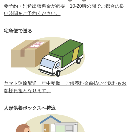
要予約・別途出張料金が必要 10-20時の間でご都合の良
第35回人形供養祭
令和2年2月13日(木)
い時間をご予約ください。
第34回人形供養祭
令和元年12月18日(水)
宅急便で送る
第33回人形供養祭
令和元年9月11日(水)
第32回人形供養祭
令和元年6月12日(水)
第31回人形供養祭
平成31年3月13日(水)
第30回人形供養祭
平成30年11月28日(水)
ヤマト運輸配送 年中受取 ご供養料金前払いで送料もお
第29回人形供養祭
平成30年5月23日(水)
客様負担となります。
第28回人形供養祭
平成29年12月8日(金)
人形供養ボックスへ持込
第27回人形供養祭
平成29年6月14日(水)
第26回人形供養祭
平成28年12月15日(木)