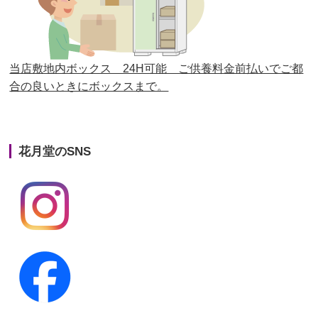
第25回人形供養祭
平成28年6月16日(木)
第24回人形供養祭
平成27年11月27日
第23回人形供養祭
平成26年12月5日
当店敷地内ボックス 24H可能 ご供養料金前払いでご都
合の良いときにボックスまで。
第22回人形供養祭
平成26年4月28日
第21回人形供養祭
平成25年12月26日
花月堂のSNS
第20回人形供養祭
平成25年5月10日
第19回人形供養祭
平成24年11月27日
第18回人形供養祭
平成24年6月21日
第17回人形供養祭
平成24年2月17日
第16回人形供養祭
平成23年10月4日
第15回人形供養祭
平成23年5月13日