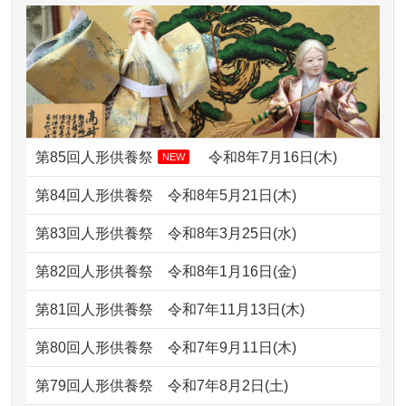
2026/07/11
思い出のある人形達を、ちゃんと供養
ですが？
したく、花...
2024/01/13
お雛様のセットを供養・処分したいの
2026/07/10
家から近かったので。
ですが、お雛様とお内裏様だ...
2026/07/08
誰も住んでいない実家の片付けを始め
2024/01/13
供養申込みの後、供養祭までお人形は
ました。 ...
どうなってるのですか？
第85回人形供養祭
令和8年7月16日(木)
NEW
2026/07/06
9年間自由が丘店を見守ってくれてあり
2024/01/13
会社のようですが、きちんと供養して
第84回人形供養祭
令和8年5月21日(木)
がとう。
もらえるのですか？
第83回人形供養祭
令和8年3月25日(水)
2026/07/05
しっかりとお人形たちの供養をしてい
2024/01/13
お人形の引取りはお願いできますか？
ただけると...
第82回人形供養祭
令和8年1月16日(金)
2024/01/13
お人形を持込みたいのですが？
2026/06/30
長年大事にしてきた雛人形です、供養
第81回人形供養祭
令和7年11月13日(木)
していただ...
2024/01/13
供養後の通知はもらえますか？
第80回人形供養祭
令和7年9月11日(木)
2026/06/29
ガラスケースのまま引き取ってくださ
2024/01/13
供養が終わったお人形以外はどうして
第79回人形供養祭
令和7年8月2日(土)
るのが助か...
るのですか？