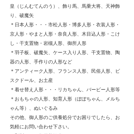
皇（じんむてんのう）、飾り馬、馬乗大将、天神飾
り、破魔矢
＊日本人形・・・市松人形・博多人形・衣装人形・
京人形・やまと人形・奈良人形、木目込人形・こけ
し・干支置物・岩槻人形、御所人形
＊羽子板、破魔矢、ケース入り人形、干支置物、陶
器の人形、手作りの人形など
＊アンティーク人形、フランス人形、民俗人形、ビ
スクドール、お土産
＊着せ替え人形・・・リカちゃん、バービー人形等
＊おもちゃの人形、知育人形（ぽぽちゃん、メルち
ゃん等）、ぬいぐるみ
その他、御人形のご供養処分でお困りでしたら、お
気軽にお問い合わせ下さい。