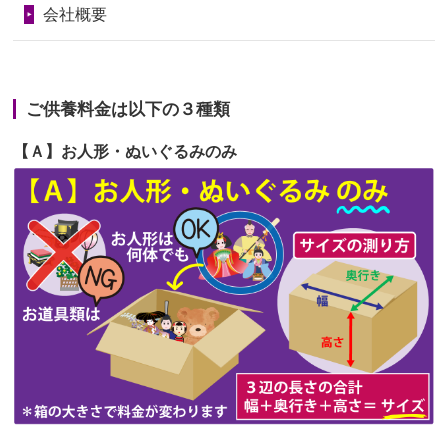
会社概要
2026/06/23
ありがとうね
第67回人形供養祭
令和6年1月31日(水)
2026/06/22
長い間、ありがとうございました。髪
第66回人形供養祭
令和5年12月22日(金)
が伸びた時...
ご供養料金は以下の３種類
第65回人形供養祭
令和5年11月09日(木)
2026/06/22
娘の初めてのひな祭りにあわせて、娘
【Ａ】お人形・ぬいぐるみのみ
第64回人形供養祭
令和5年9月21日(木)
の祖父母か...
第63回人形供養祭
令和5年8月1日(火)
2026/06/20
雛人形をお道具も含め一式で引き取っ
第62回人形供養祭
令和5年6月21日(水)
てくださる...
第61回人形供養祭
令和5年5月19日(金)
第60回人形供養祭
令和5年3月28日(火)
第59回人形供養祭
令和5年2月10日(金)
第58回人形供養祭
令和5年12月21日(水)