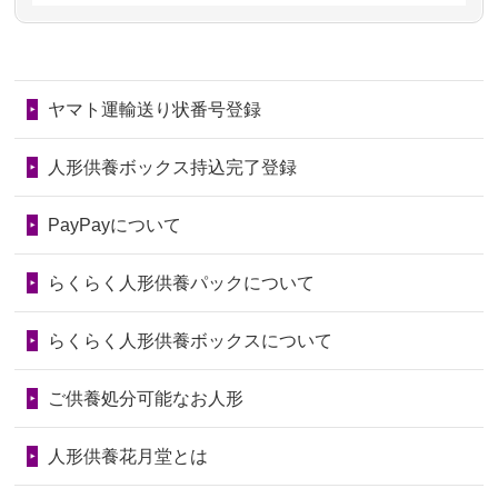
第78回人形供養祭
令和7年6月20日(金)
2026/06/28
子どもの頃、妹と一緒にお雛様を出し
2024/01/11
供養が終わったお人形はどうなるので
第77回人形供養祭
令和7年4月15日(火)
ました。お...
しょうか？
ヤマト運輸送り状番号登録
第76回人形供養祭
令和7年2月28日(金)
2026/06/28
きちんと供養していただけると思った
2024/01/04
ガラスケースは外しても良いですか？
ので、お願...
第75回人形供養祭
令和7年1月17日(金)
人形供養ボックス持込完了登録
2026/06/28
以前和人形やぬいぐるみを供養いただ
第74回人形供養祭
令和6年12月4日(水)
PayPayについて
いたことが...
第73回人形供養祭
令和6年10月17日(木)
らくらく人形供養パックについて
2026/06/28
老後のことを考え体力のあるうちに身
第72回人形供養祭
令和6年9月9日(月)
の回りの物...
らくらく人形供養ボックスについて
第71回人形供養祭
令和6年8月1日(木)
2026/06/28
人形たちに これまで本当にありがとう
第70回人形供養祭
令和6年6月21日(金)
ご供養処分可能なお人形
天...
第69回人形供養祭
令和6年5月9日(木)
2026/06/24
今は亡き両親が孫（私の子供）の初節
人形供養花月堂とは
句に贈って...
第68回人形供養祭
令和6年3月22日(金)