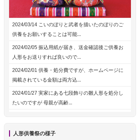
2026/08/01 19:28
東京都の方からお申込み
2026/07/25
供養の内容（料金や送り方等）がとて
2026/08/01 17:10
東京都の方からお申込み
も丁寧に説...
2024/03/14
こいのぼりと武者を描いたのぼりのご
2026/08/01 11:07
さいたの方からお申込み
2026/07/18
つい先日も利用させていただきまし
供養をお願いすることは可能...
た。 手続...
2026/07/31 17:28
栃木県の方からお申込み
2024/02/05
振込用紙が届き、送金確認後ご供養お
2026/07/18
大切にしていたお人形をきちんと供養
2026/07/31 12:32
東京都の方からお申込み
人形をお送りすれば良いので...
してくださ...
2026/07/31 10:29
京都市の方からお申込み
2024/02/01
供養・処分費ですが、ホームページに
2026/07/15
子供の頃から可愛がってきた七段飾り
掲載されている金額は両方込...
の雛人形で...
2024/01/27
実家にある七段飾りの雛人形を処分し
2026/07/15
お客様の声を読み、丁寧に供養してい
たいのですが 母親が高齢...
ただけそう...
2024/01/13
剥製の供養・処分をお願いできます
2026/07/13
遠方からでもご依頼出来る点と申込ま
か？
での方法が...
人形供養祭の様子
2024/01/13
ぬいぐるみを供養・処分して欲しいの