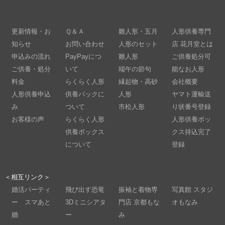
更新情報・お
Ｑ＆Ａ
雛人形・五月
人形供養専門
知らせ
お問い合わせ
人形のセット
店 花月堂とは
申込みの流れ
PayPayにつ
雛人形
ご供養処分可
ご供養・処分
いて
端午の節句
能なお人形
料金
らくらく人形
縁起物・高砂
会社概要
人形供養申込
供養パックに
人形
ヤマト運輸送
み
ついて
市松人形
り状番号登録
お客様の声
らくらく人形
人形供養ボッ
供養ボックス
クス持込完了
について
登録
＜相互リンク＞
婚活パーティ
飛び出す恐竜
振袖と着物専
写真館 スタジ
ー スマあと
3Dミニシアタ
門店 京都もな
オもなみ
婚
ー
み