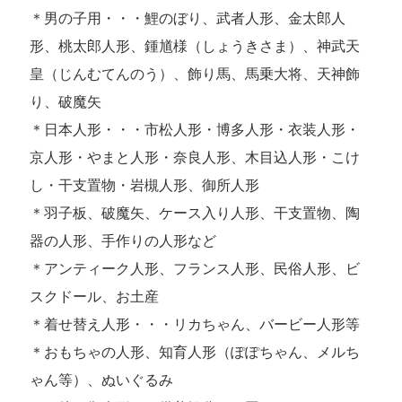
＊男の子用・・・鯉のぼり、武者人形、金太郎人
形、桃太郎人形、鍾馗様（しょうきさま）、神武天
皇（じんむてんのう）、飾り馬、馬乗大将、天神飾
り、破魔矢
＊日本人形・・・市松人形・博多人形・衣装人形・
京人形・やまと人形・奈良人形、木目込人形・こけ
し・干支置物・岩槻人形、御所人形
＊羽子板、破魔矢、ケース入り人形、干支置物、陶
器の人形、手作りの人形など
＊アンティーク人形、フランス人形、民俗人形、ビ
スクドール、お土産
＊着せ替え人形・・・リカちゃん、バービー人形等
＊おもちゃの人形、知育人形（ぽぽちゃん、メルち
ゃん等）、ぬいぐるみ