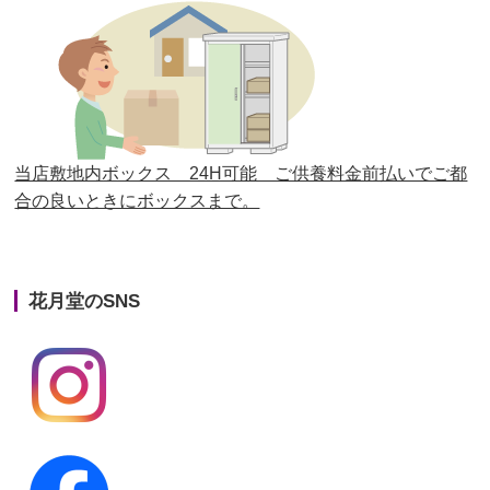
第26回人形供養祭
平成28年12月15日(木)
第25回人形供養祭
平成28年6月16日(木)
第24回人形供養祭
平成27年11月27日
第23回人形供養祭
平成26年12月5日
当店敷地内ボックス 24H可能 ご供養料金前払いでご都
合の良いときにボックスまで。
第22回人形供養祭
平成26年4月28日
第21回人形供養祭
平成25年12月26日
花月堂のSNS
第20回人形供養祭
平成25年5月10日
第19回人形供養祭
平成24年11月27日
第18回人形供養祭
平成24年6月21日
第17回人形供養祭
平成24年2月17日
第16回人形供養祭
平成23年10月4日