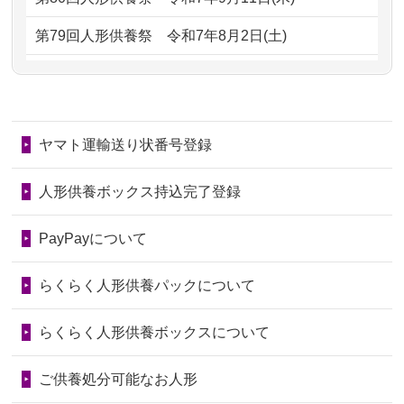
2026/06/28
子どもの頃、妹と一緒にお雛様を出し
2024/01/13
供養が終わったお人形以外はどうして
第79回人形供養祭
令和7年8月2日(土)
ました。お...
るのですか？
第78回人形供養祭
令和7年6月20日(金)
2026/06/28
きちんと供養していただけると思った
2024/01/11
供養が終わったお人形はどうなるので
第77回人形供養祭
令和7年4月15日(火)
ので、お願...
しょうか？
ヤマト運輸送り状番号登録
第76回人形供養祭
令和7年2月28日(金)
2026/06/28
以前和人形やぬいぐるみを供養いただ
2024/01/04
ガラスケースは外しても良いですか？
いたことが...
第75回人形供養祭
令和7年1月17日(金)
人形供養ボックス持込完了登録
2026/06/28
老後のことを考え体力のあるうちに身
第74回人形供養祭
令和6年12月4日(水)
PayPayについて
の回りの物...
第73回人形供養祭
令和6年10月17日(木)
らくらく人形供養パックについて
2026/06/28
人形たちに これまで本当にありがとう
第72回人形供養祭
令和6年9月9日(月)
天...
らくらく人形供養ボックスについて
第71回人形供養祭
令和6年8月1日(木)
2026/06/24
今は亡き両親が孫（私の子供）の初節
第70回人形供養祭
令和6年6月21日(金)
ご供養処分可能なお人形
句に贈って...