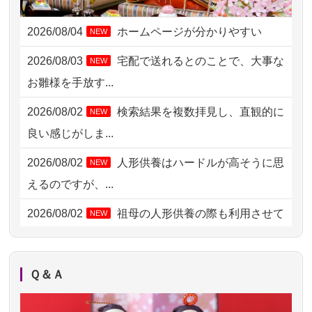
2026/08/04 14:04
東京都の方からお申込み
2026/08/04
ホームページが分かりやすい
NEW
2026/08/04 00:38
中野区の方からお申込み
2026/08/03
宅配で送れるとのことで、大事な
NEW
2026/08/03 21:17
愛知県の方からお申込み
お雛様を手放す...
2026/08/02 18:47
虎ノ門の方からお申込み
2026/08/02
検索結果を複数拝見し、直観的に
NEW
2026/08/02 11:15
千葉県の方からお申込み
良い感じがしま...
2026/08/02 10:39
神奈川の方からお申込み
2026/08/02
人形供養はハードルが高そうに思
NEW
2026/08/02 09:15
神奈川の方からお申込み
えるのですが、...
2026/08/02 06:46
相模原の方からお申込み
2026/08/02
祖母の人形供養の際も利用させて
NEW
いただき安心感がある
2026/08/01 19:28
東京都の方からお申込み
2026/08/01
お人形の仕分けなども丁寧に行う
NEW
2026/08/01 17:10
東京都の方からお申込み
Ｑ＆Ａ
様子から、大切...
2026/08/01 11:07
さいたの方からお申込み