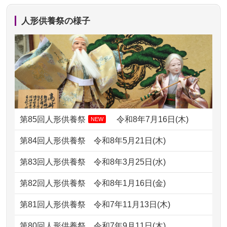
か？
したく、花...
人形供養祭の様子
2024/01/13
ぬいぐるみを供養・処分して欲しいの
2026/07/10
家から近かったので。
ですが？
2026/07/08
誰も住んでいない実家の片付けを始め
2024/01/13
お雛様のセットを供養・処分したいの
ました。 ...
ですが、お雛様とお内裏様だ...
2026/07/06
9年間自由が丘店を見守ってくれてあり
2024/01/13
供養申込みの後、供養祭までお人形は
がとう。
どうなってるのですか？
第85回人形供養祭
令和8年7月16日(木)
NEW
2026/07/05
しっかりとお人形たちの供養をしてい
2024/01/13
会社のようですが、きちんと供養して
第84回人形供養祭
令和8年5月21日(木)
ただけると...
もらえるのですか？
第83回人形供養祭
令和8年3月25日(水)
2026/06/30
長年大事にしてきた雛人形です、供養
2024/01/13
お人形の引取りはお願いできますか？
していただ...
第82回人形供養祭
令和8年1月16日(金)
2024/01/13
お人形を持込みたいのですが？
2026/06/29
ガラスケースのまま引き取ってくださ
第81回人形供養祭
令和7年11月13日(木)
るのが助か...
2024/01/13
供養後の通知はもらえますか？
第80回人形供養祭
令和7年9月11日(木)