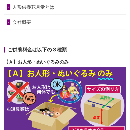
第69回人形供養祭
令和6年5月9日(木)
2026/06/23
ありがとうね
人形供養花月堂とは
第68回人形供養祭
令和6年3月22日(金)
2026/06/22
長い間、ありがとうございました。髪
会社概要
が伸びた時...
第67回人形供養祭
令和6年1月31日(水)
2026/06/22
娘の初めてのひな祭りにあわせて、娘
第66回人形供養祭
令和5年12月22日(金)
の祖父母か...
ご供養料金は以下の３種類
第65回人形供養祭
令和5年11月09日(木)
2026/06/20
雛人形をお道具も含め一式で引き取っ
【Ａ】お人形・ぬいぐるみのみ
第64回人形供養祭
令和5年9月21日(木)
てくださる...
第63回人形供養祭
令和5年8月1日(火)
2026/06/19
インターネット検索でホームページを
第62回人形供養祭
令和5年6月21日(水)
見つけまし...
第61回人形供養祭
令和5年5月19日(金)
第60回人形供養祭
令和5年3月28日(火)
第59回人形供養祭
令和5年2月10日(金)