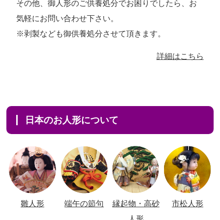
その他、御人形のご供養処分でお困りでしたら、お
気軽にお問い合わせ下さい。
※剥製なども御供養処分させて頂きます。
詳細はこちら
日本のお人形について
雛人形
端午の節句
縁起物・高砂
市松人形
人形