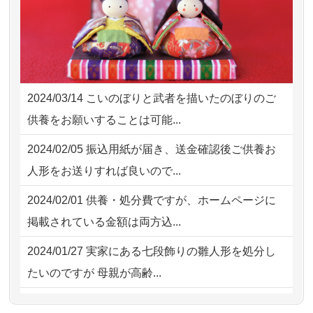
2026/07/25
供養の内容（料金や送り方等）がとて
2026/07/31 17:28
栃木県の方からお申込み
も丁寧に説...
2026/07/31 12:32
東京都の方からお申込み
2026/07/18
つい先日も利用させていただきまし
2026/07/31 10:29
京都市の方からお申込み
た。 手続...
2024/03/14
こいのぼりと武者を描いたのぼりのご
2026/07/31 08:41
埼玉県の方からお申込み
2026/07/18
大切にしていたお人形をきちんと供養
供養をお願いすることは可能...
してくださ...
2026/07/30 22:27
墨田区の方からお申込み
2024/02/05
振込用紙が届き、送金確認後ご供養お
2026/07/15
子供の頃から可愛がってきた七段飾り
2026/07/30 17:02
神奈川の方からお申込み
人形をお送りすれば良いので...
の雛人形で...
2026/07/30 15:59
神奈川の方からお申込み
2024/02/01
供養・処分費ですが、ホームページに
2026/07/15
お客様の声を読み、丁寧に供養してい
掲載されている金額は両方込...
ただけそう...
2024/01/27
実家にある七段飾りの雛人形を処分し
2026/07/13
遠方からでもご依頼出来る点と申込ま
たいのですが 母親が高齢...
での方法が...
2024/01/13
剥製の供養・処分をお願いできます
2026/07/11
思い出のある人形達を、ちゃんと供養