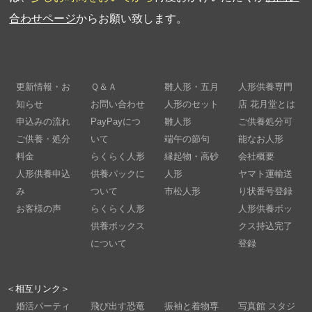
合わせページ
からお願い致します。
更新情報・お
Ｑ＆Ａ
雛人形・五月
人形供養専門
知らせ
お問い合わせ
人形のセット
店 花月堂とは
申込みの流れ
PayPayにつ
雛人形
ご供養処分可
ご供養・処分
いて
端午の節句
能なお人形
料金
らくらく人形
縁起物・高砂
会社概要
人形供養申込
供養パックに
人形
ヤマト運輸送
み
ついて
市松人形
り状番号登録
お客様の声
らくらく人形
人形供養ボッ
供養ボックス
クス持込完了
について
登録
＜相互リンク＞
婚活パーティ
飛び出す恐竜
振袖と着物専
写真館 スタジ