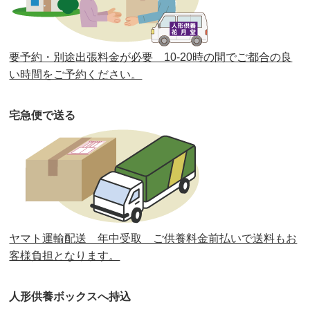
第37回人形供養祭
令和2年6月8日(月)
第36回人形供養祭
令和2年4月16日(木)
要予約・別途出張料金が必要 10-20時の間でご都合の良
第35回人形供養祭
令和2年2月13日(木)
い時間をご予約ください。
第34回人形供養祭
令和元年12月18日(水)
宅急便で送る
第33回人形供養祭
令和元年9月11日(水)
第32回人形供養祭
令和元年6月12日(水)
第31回人形供養祭
平成31年3月13日(水)
第30回人形供養祭
平成30年11月28日(水)
ヤマト運輸配送 年中受取 ご供養料金前払いで送料もお
第29回人形供養祭
平成30年5月23日(水)
客様負担となります。
第28回人形供養祭
平成29年12月8日(金)
人形供養ボックスへ持込
第27回人形供養祭
平成29年6月14日(水)