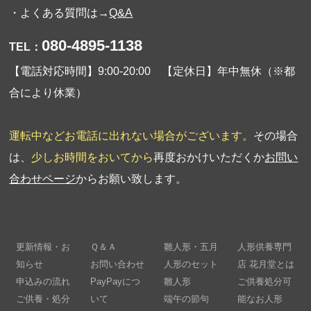
・よくある質問は→
Q&A
080-4895-1138
TEL：
【電話対応時間】9:00-20:00 【定休日】年中無休（※都
合により休業）
運転中などお電話に出れない場合がございます。
その場合
は、
少しお時間をおいてから
再度おかけいただくか
お問い
合わせページ
からお願い致します。
更新情報・お
Ｑ＆Ａ
雛人形・五月
人形供養専門
知らせ
お問い合わせ
人形のセット
店 花月堂とは
申込みの流れ
PayPayにつ
雛人形
ご供養処分可
ご供養・処分
いて
端午の節句
能なお人形