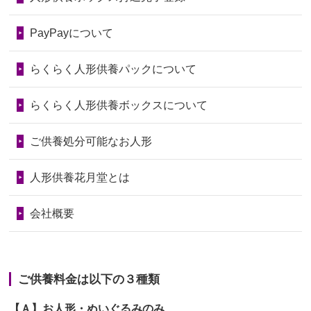
2026/06/28
以前和人形やぬいぐるみを供養いただ
第74回人形供養祭
令和6年12月4日(水)
PayPayについて
いたことが...
第73回人形供養祭
令和6年10月17日(木)
らくらく人形供養パックについて
2026/06/28
老後のことを考え体力のあるうちに身
第72回人形供養祭
令和6年9月9日(月)
の回りの物...
らくらく人形供養ボックスについて
第71回人形供養祭
令和6年8月1日(木)
2026/06/28
人形たちに これまで本当にありがとう
第70回人形供養祭
令和6年6月21日(金)
ご供養処分可能なお人形
天...
第69回人形供養祭
令和6年5月9日(木)
2026/06/24
今は亡き両親が孫（私の子供）の初節
人形供養花月堂とは
句に贈って...
第68回人形供養祭
令和6年3月22日(金)
会社概要
2026/06/23
ありがとうね
第67回人形供養祭
令和6年1月31日(水)
2026/06/22
長い間、ありがとうございました。髪
第66回人形供養祭
令和5年12月22日(金)
が伸びた時...
ご供養料金は以下の３種類
第65回人形供養祭
令和5年11月09日(木)
2026/06/22
娘の初めてのひな祭りにあわせて、娘
【Ａ】お人形・ぬいぐるみのみ