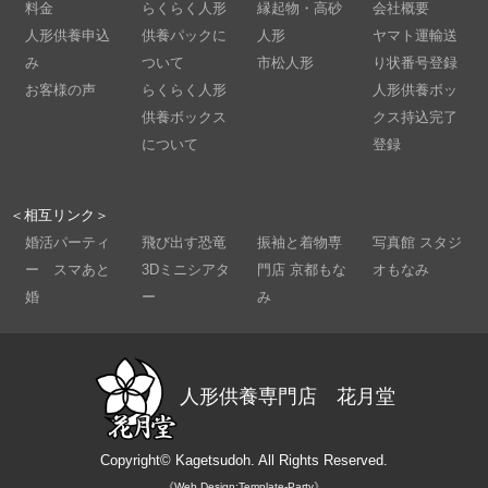
料金
らくらく人形
縁起物・高砂
会社概要
人形供養申込
供養パックに
人形
ヤマト運輸送
み
ついて
市松人形
り状番号登録
お客様の声
らくらく人形
人形供養ボッ
供養ボックス
クス持込完了
について
登録
＜相互リンク＞
婚活パーティ
飛び出す恐竜
振袖と着物専
写真館 スタジ
ー スマあと
3Dミニシアタ
門店 京都もな
オもなみ
婚
ー
み
人形供養専門店 花月堂
Copyright©
Kagetsudoh.
All Rights Reserved.
《Web Design:Template-Party》