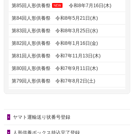
どうなってるのですか？
第85回人形供養祭
令和8年7月16日(木)
NEW
2026/07/06
9年間自由が丘店を見守ってくれてあり
2024/01/13
会社のようですが、きちんと供養して
第84回人形供養祭
令和8年5月21日(木)
がとう。
もらえるのですか？
第83回人形供養祭
令和8年3月25日(水)
2026/07/05
しっかりとお人形たちの供養をしてい
2024/01/13
お人形の引取りはお願いできますか？
ただけると...
第82回人形供養祭
令和8年1月16日(金)
2024/01/13
お人形を持込みたいのですが？
2026/06/30
長年大事にしてきた雛人形です、供養
第81回人形供養祭
令和7年11月13日(木)
していただ...
2024/01/13
供養後の通知はもらえますか？
第80回人形供養祭
令和7年9月11日(木)
2026/06/29
ガラスケースのまま引き取ってくださ
2024/01/13
供養が終わったお人形以外はどうして
第79回人形供養祭
令和7年8月2日(土)
るのが助か...
るのですか？
第78回人形供養祭
令和7年6月20日(金)
2026/06/28
子どもの頃、妹と一緒にお雛様を出し
2024/01/11
供養が終わったお人形はどうなるので
第77回人形供養祭
令和7年4月15日(火)
ました。お...
しょうか？
ヤマト運輸送り状番号登録
第76回人形供養祭
令和7年2月28日(金)
2026/06/28
きちんと供養していただけると思った
2024/01/04
ガラスケースは外しても良いですか？
ので、お願...
第75回人形供養祭
令和7年1月17日(金)
人形供養ボックス持込完了登録