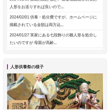
2026/07/18
大切にしていたお人形をきちんと供養
2026/07/31 10:29
京都市の方からお申込み
人形をお送りすれば良いので...
してくださ...
2026/07/31 08:41
埼玉県の方からお申込み
2024/02/01
供養・処分費ですが、ホームページに
2026/07/15
子供の頃から可愛がってきた七段飾り
掲載されている金額は両方込...
の雛人形で...
2024/01/27
実家にある七段飾りの雛人形を処分し
2026/07/15
お客様の声を読み、丁寧に供養してい
たいのですが 母親が高齢...
ただけそう...
2024/01/13
剥製の供養・処分をお願いできます
2026/07/13
遠方からでもご依頼出来る点と申込ま
か？
での方法が...
人形供養祭の様子
2024/01/13
ぬいぐるみを供養・処分して欲しいの
2026/07/11
思い出のある人形達を、ちゃんと供養
ですが？
したく、花...
2024/01/13
お雛様のセットを供養・処分したいの
2026/07/10
家から近かったので。
ですが、お雛様とお内裏様だ...
2026/07/08
誰も住んでいない実家の片付けを始め
2024/01/13
供養申込みの後、供養祭までお人形は
ました。 ...