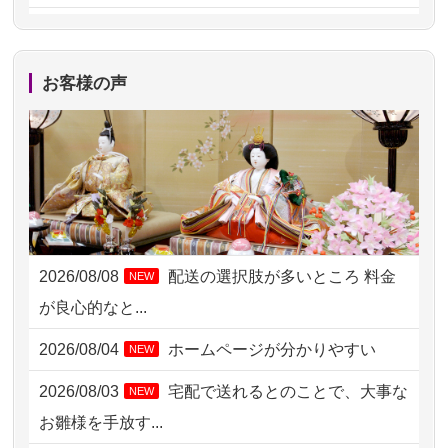
2026/08/06 17:56
藤沢市の方からお申込み
2026/08/06 10:06
茨城県の方からお申込み
お客様の声
2026/08/06 09:17
三重県の方からお申込み
2026/08/06 06:48
横浜市の方からお申込み
2026/08/05 15:07
東京都の方からお申込み
2026/08/05 11:33
神奈川の方からお申込み
2026/08/08
配送の選択肢が多いところ 料金
NEW
2026/08/04 17:34
西亀有の方からお申込み
が良心的なと...
2026/08/04 15:40
千葉県の方からお申込み
2026/08/04
ホームページが分かりやすい
NEW
2026/08/04 14:04
東京都の方からお申込み
2026/08/03
宅配で送れるとのことで、大事な
NEW
2026/08/04 00:38
中野区の方からお申込み
お雛様を手放す...