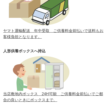
第32回人形供養祭
令和元年6月12日(水)
第31回人形供養祭
平成31年3月13日(水)
第30回人形供養祭
平成30年11月28日(水)
ヤマト運輸配送 年中受取 ご供養料金前払いで送料もお
第29回人形供養祭
平成30年5月23日(水)
客様負担となります。
第28回人形供養祭
平成29年12月8日(金)
人形供養ボックスへ持込
第27回人形供養祭
平成29年6月14日(水)
第26回人形供養祭
平成28年12月15日(木)
第25回人形供養祭
平成28年6月16日(木)
第24回人形供養祭
平成27年11月27日
第23回人形供養祭
平成26年12月5日
当店敷地内ボックス 24H可能 ご供養料金前払いでご都
合の良いときにボックスまで。
第22回人形供養祭
平成26年4月28日