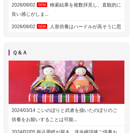
2026/08/03 21:17
愛知県の方からお申込み
2026/08/02
検索結果を複数拝見し、直観的に
NEW
2026/08/02 18:47
虎ノ門の方からお申込み
良い感じがしま...
2026/08/02 11:15
千葉県の方からお申込み
2026/08/02
人形供養はハードルが高そうに思
NEW
えるのですが、...
2026/08/02 10:39
神奈川の方からお申込み
2026/08/02
祖母の人形供養の際も利用させて
NEW
2026/08/02 09:15
神奈川の方からお申込み
Ｑ＆Ａ
いただき安心感がある
2026/08/02 06:46
相模原の方からお申込み
2026/08/01
お人形の仕分けなども丁寧に行う
NEW
2026/08/01 19:28
東京都の方からお申込み
様子から、大切...
2026/08/01 17:10
東京都の方からお申込み
2026/07/25
供養の内容（料金や送り方等）がとて
2026/08/01 11:07
さいたの方からお申込み
も丁寧に説...
2024/03/14
こいのぼりと武者を描いたのぼりのご
2026/07/31 17:28
栃木県の方からお申込み
2026/07/18
つい先日も利用させていただきまし
供養をお願いすることは可能...
た。 手続...
2026/07/31 12:32
東京都の方からお申込み
2024/02/05
振込用紙が届き、送金確認後ご供養お