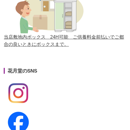
第25回人形供養祭
平成28年6月16日(木)
第24回人形供養祭
平成27年11月27日
第23回人形供養祭
平成26年12月5日
当店敷地内ボックス 24H可能 ご供養料金前払いでご都
合の良いときにボックスまで。
第22回人形供養祭
平成26年4月28日
第21回人形供養祭
平成25年12月26日
花月堂のSNS
第20回人形供養祭
平成25年5月10日
第19回人形供養祭
平成24年11月27日
第18回人形供養祭
平成24年6月21日
第17回人形供養祭
平成24年2月17日
第16回人形供養祭
平成23年10月4日