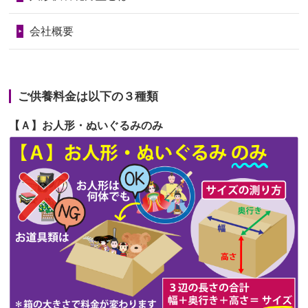
第68回人形供養祭
令和6年3月22日(金)
2026/06/22
長い間、ありがとうございました。髪
会社概要
が伸びた時...
第67回人形供養祭
令和6年1月31日(水)
2026/06/22
娘の初めてのひな祭りにあわせて、娘
第66回人形供養祭
令和5年12月22日(金)
の祖父母か...
ご供養料金は以下の３種類
第65回人形供養祭
令和5年11月09日(木)
2026/06/20
雛人形をお道具も含め一式で引き取っ
【Ａ】お人形・ぬいぐるみのみ
第64回人形供養祭
令和5年9月21日(木)
てくださる...
第63回人形供養祭
令和5年8月1日(火)
2026/06/19
インターネット検索でホームページを
第62回人形供養祭
令和5年6月21日(水)
見つけまし...
第61回人形供養祭
令和5年5月19日(金)
第60回人形供養祭
令和5年3月28日(火)
第59回人形供養祭
令和5年2月10日(金)
第58回人形供養祭
令和5年12月21日(水)