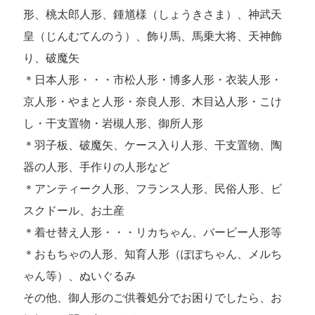
形、桃太郎人形、鍾馗様（しょうきさま）、神武天
皇（じんむてんのう）、飾り馬、馬乗大将、天神飾
り、破魔矢
＊日本人形・・・市松人形・博多人形・衣装人形・
京人形・やまと人形・奈良人形、木目込人形・こけ
し・干支置物・岩槻人形、御所人形
＊羽子板、破魔矢、ケース入り人形、干支置物、陶
器の人形、手作りの人形など
＊アンティーク人形、フランス人形、民俗人形、ビ
スクドール、お土産
＊着せ替え人形・・・リカちゃん、バービー人形等
＊おもちゃの人形、知育人形（ぽぽちゃん、メルち
ゃん等）、ぬいぐるみ
その他、御人形のご供養処分でお困りでしたら、お