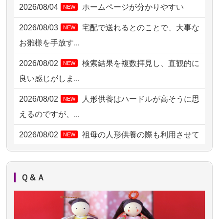
2026/08/04
ホームページが分かりやすい
NEW
2026/08/02 11:15
千葉県の方からお申込み
2026/08/03
宅配で送れるとのことで、大事な
NEW
2026/08/02 10:39
神奈川の方からお申込み
お雛様を手放す...
2026/08/02 09:15
神奈川の方からお申込み
2026/08/02
検索結果を複数拝見し、直観的に
NEW
2026/08/02 06:46
相模原の方からお申込み
良い感じがしま...
2026/08/01 19:28
東京都の方からお申込み
2026/08/02
人形供養はハードルが高そうに思
NEW
2026/08/01 17:10
東京都の方からお申込み
えるのですが、...
2026/08/01 11:07
さいたの方からお申込み
2026/08/02
祖母の人形供養の際も利用させて
NEW
いただき安心感がある
2026/07/31 17:28
栃木県の方からお申込み
2026/08/01
お人形の仕分けなども丁寧に行う
NEW
2026/07/31 12:32
東京都の方からお申込み
Ｑ＆Ａ
様子から、大切...
2026/07/31 10:29
京都市の方からお申込み
2026/07/25
供養の内容（料金や送り方等）がとて
2026/07/31 08:41
埼玉県の方からお申込み