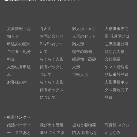
更新情報・お
Ｑ＆Ａ
雛人形・五月
人形供養専門
知らせ
お問い合わせ
人形のセット
店 花月堂とは
申込みの流れ
PayPayにつ
雛人形
ご供養処分可
ご供養・処分
いて
端午の節句
能なお人形
料金
らくらく人形
縁起物・高砂
会社概要
人形供養申込
供養パックに
人形
ヤマト運輸送
み
ついて
市松人形
り状番号登録
お客様の声
らくらく人形
人形供養ボッ
供養ボックス
クス持込完了
について
登録
＜相互リンク＞
婚活パーティ
飛び出す恐竜
振袖と着物専
写真館 スタジ
ー スマあと
3Dミニシアタ
門店 京都もな
オもなみ