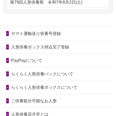
第79回人形供養祭
令和7年8月2日(土)
ました。お...
るのですか？
第78回人形供養祭
令和7年6月20日(金)
2026/06/28
きちんと供養していただけると思った
2024/01/11
供養が終わったお人形はどうなるので
第77回人形供養祭
令和7年4月15日(火)
ので、お願...
しょうか？
ヤマト運輸送り状番号登録
第76回人形供養祭
令和7年2月28日(金)
2026/06/28
以前和人形やぬいぐるみを供養いただ
2024/01/04
ガラスケースは外しても良いですか？
いたことが...
第75回人形供養祭
令和7年1月17日(金)
人形供養ボックス持込完了登録
2026/06/28
老後のことを考え体力のあるうちに身
第74回人形供養祭
令和6年12月4日(水)
PayPayについて
の回りの物...
第73回人形供養祭
令和6年10月17日(木)
らくらく人形供養パックについて
2026/06/28
人形たちに これまで本当にありがとう
第72回人形供養祭
令和6年9月9日(月)
天...
らくらく人形供養ボックスについて
第71回人形供養祭
令和6年8月1日(木)
2026/06/24
今は亡き両親が孫（私の子供）の初節
第70回人形供養祭
令和6年6月21日(金)
ご供養処分可能なお人形
句に贈って...
第69回人形供養祭
令和6年5月9日(木)
2026/06/23
ありがとうね
人形供養花月堂とは