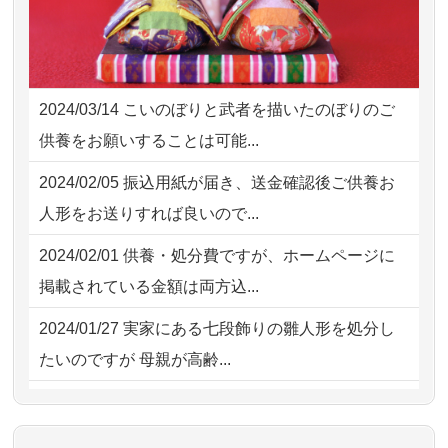
も丁寧に説...
2026/07/30 22:27
墨田区の方からお申込み
2026/07/18
つい先日も利用させていただきまし
2026/07/30 17:02
神奈川の方からお申込み
た。 手続...
2024/03/14
こいのぼりと武者を描いたのぼりのご
2026/07/30 15:59
神奈川の方からお申込み
2026/07/18
大切にしていたお人形をきちんと供養
供養をお願いすることは可能...
してくださ...
2026/07/30 08:46
東京都の方からお申込み
2024/02/05
振込用紙が届き、送金確認後ご供養お
2026/07/15
子供の頃から可愛がってきた七段飾り
2026/07/29 15:08
神奈川の方からお申込み
人形をお送りすれば良いので...
の雛人形で...
2026/07/29 12:23
大阪府の方からお申込み
2024/02/01
供養・処分費ですが、ホームページに
2026/07/15
お客様の声を読み、丁寧に供養してい
掲載されている金額は両方込...
ただけそう...
2024/01/27
実家にある七段飾りの雛人形を処分し
2026/07/13
遠方からでもご依頼出来る点と申込ま
たいのですが 母親が高齢...
での方法が...
2024/01/13
剥製の供養・処分をお願いできます
2026/07/11
思い出のある人形達を、ちゃんと供養
か？
したく、花...