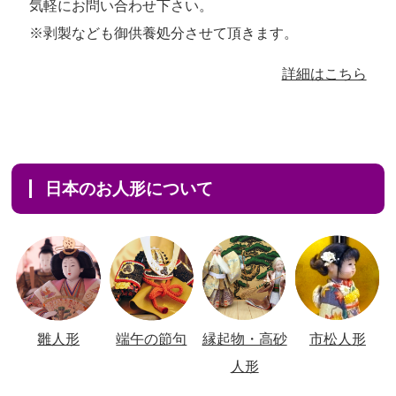
気軽にお問い合わせ下さい。
※剥製なども御供養処分させて頂きます。
詳細はこちら
日本のお人形について
雛人形
端午の節句
縁起物・高砂
市松人形
人形