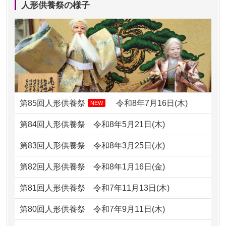
人形供養祭の様子
2024/01/13
ぬいぐるみを供養・処分して欲しいの
2026/07/10
家から近かったので。
ですが？
2026/07/08
誰も住んでいない実家の片付けを始め
2024/01/13
お雛様のセットを供養・処分したいの
ました。 ...
ですが、お雛様とお内裏様だ...
2026/07/06
9年間自由が丘店を見守ってくれてあり
2024/01/13
供養申込みの後、供養祭までお人形は
がとう。
どうなってるのですか？
第85回人形供養祭
令和8年7月16日(木)
NEW
2026/07/05
しっかりとお人形たちの供養をしてい
2024/01/13
会社のようですが、きちんと供養して
第84回人形供養祭
令和8年5月21日(木)
ただけると...
もらえるのですか？
第83回人形供養祭
令和8年3月25日(水)
2026/06/30
長年大事にしてきた雛人形です、供養
2024/01/13
お人形の引取りはお願いできますか？
していただ...
第82回人形供養祭
令和8年1月16日(金)
2024/01/13
お人形を持込みたいのですが？
2026/06/29
ガラスケースのまま引き取ってくださ
第81回人形供養祭
令和7年11月13日(木)
るのが助か...
2024/01/13
供養後の通知はもらえますか？
第80回人形供養祭
令和7年9月11日(木)
2026/06/28
子どもの頃、妹と一緒にお雛様を出し
2024/01/13
供養が終わったお人形以外はどうして