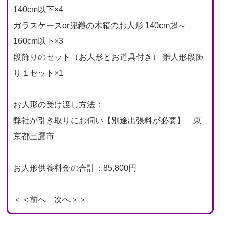
140cm以下×4
ガラスケースor兜鎧の木箱のお人形 140cm超～
160cm以下×3
段飾りのセット（お人形とお道具付き） 雛人形段飾
り１セット×1
お人形の受け渡し方法：
弊社が引き取りにお伺い【別途出張料が必要】 東
京都三鷹市
お人形供養料金の合計：85,800円
＜＜前へ
次へ＞＞