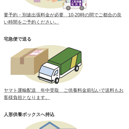
第36回人形供養祭
令和2年4月16日(木)
要予約・別途出張料金が必要 10-20時の間でご都合の良
第35回人形供養祭
令和2年2月13日(木)
い時間をご予約ください。
第34回人形供養祭
令和元年12月18日(水)
宅急便で送る
第33回人形供養祭
令和元年9月11日(水)
第32回人形供養祭
令和元年6月12日(水)
第31回人形供養祭
平成31年3月13日(水)
第30回人形供養祭
平成30年11月28日(水)
ヤマト運輸配送 年中受取 ご供養料金前払いで送料もお
第29回人形供養祭
平成30年5月23日(水)
客様負担となります。
第28回人形供養祭
平成29年12月8日(金)
人形供養ボックスへ持込
第27回人形供養祭
平成29年6月14日(水)
第26回人形供養祭
平成28年12月15日(木)