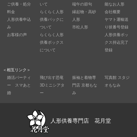
ご供養・処分
いて
端午の節句
能なお人形
料金
らくらく人形
縁起物・高砂
会社概要
人形供養申込
供養パックに
人形
ヤマト運輸送
み
ついて
市松人形
り状番号登録
お客様の声
らくらく人形
人形供養ボッ
供養ボックス
クス持込完了
について
登録
＜相互リンク＞
婚活パーティ
飛び出す恐竜
振袖と着物専
写真館 スタジ
ー スマあと
3Dミニシアタ
門店 京都もな
オもなみ
婚
ー
み
人形供養専門店 花月堂