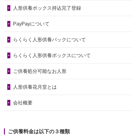
いたことが...
第75回人形供養祭
令和7年1月17日(金)
人形供養ボックス持込完了登録
2026/06/28
老後のことを考え体力のあるうちに身
第74回人形供養祭
令和6年12月4日(水)
PayPayについて
の回りの物...
第73回人形供養祭
令和6年10月17日(木)
らくらく人形供養パックについて
2026/06/28
人形たちに これまで本当にありがとう
第72回人形供養祭
令和6年9月9日(月)
天...
らくらく人形供養ボックスについて
第71回人形供養祭
令和6年8月1日(木)
2026/06/24
今は亡き両親が孫（私の子供）の初節
第70回人形供養祭
令和6年6月21日(金)
ご供養処分可能なお人形
句に贈って...
第69回人形供養祭
令和6年5月9日(木)
2026/06/23
ありがとうね
人形供養花月堂とは
第68回人形供養祭
令和6年3月22日(金)
2026/06/22
長い間、ありがとうございました。髪
会社概要
が伸びた時...
第67回人形供養祭
令和6年1月31日(水)
2026/06/22
娘の初めてのひな祭りにあわせて、娘
第66回人形供養祭
令和5年12月22日(金)
の祖父母か...
ご供養料金は以下の３種類
第65回人形供養祭
令和5年11月09日(木)