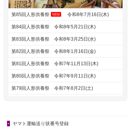
2024/01/13
供養申込みの後、供養祭までお人形は
がとう。
どうなってるのですか？
第85回人形供養祭
令和8年7月16日(木)
NEW
2026/07/05
しっかりとお人形たちの供養をしてい
2024/01/13
会社のようですが、きちんと供養して
第84回人形供養祭
令和8年5月21日(木)
ただけると...
もらえるのですか？
第83回人形供養祭
令和8年3月25日(水)
2026/06/30
長年大事にしてきた雛人形です、供養
2024/01/13
お人形の引取りはお願いできますか？
していただ...
第82回人形供養祭
令和8年1月16日(金)
2024/01/13
お人形を持込みたいのですが？
2026/06/29
ガラスケースのまま引き取ってくださ
第81回人形供養祭
令和7年11月13日(木)
るのが助か...
2024/01/13
供養後の通知はもらえますか？
第80回人形供養祭
令和7年9月11日(木)
2026/06/28
子どもの頃、妹と一緒にお雛様を出し
2024/01/13
供養が終わったお人形以外はどうして
第79回人形供養祭
令和7年8月2日(土)
ました。お...
るのですか？
第78回人形供養祭
令和7年6月20日(金)
2026/06/28
きちんと供養していただけると思った
2024/01/11
供養が終わったお人形はどうなるので
第77回人形供養祭
令和7年4月15日(火)
ので、お願...
しょうか？
ヤマト運輸送り状番号登録
第76回人形供養祭
令和7年2月28日(金)
2026/06/28
以前和人形やぬいぐるみを供養いただ
2024/01/04
ガラスケースは外しても良いですか？