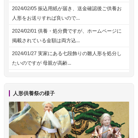
2026/07/30 15:59
神奈川の方からお申込み
2024/02/05
振込用紙が届き、送金確認後ご供養お
2026/07/15
子供の頃から可愛がってきた七段飾り
2026/07/30 08:46
東京都の方からお申込み
人形をお送りすれば良いので...
の雛人形で...
2026/07/29 15:08
神奈川の方からお申込み
2024/02/01
供養・処分費ですが、ホームページに
2026/07/15
お客様の声を読み、丁寧に供養してい
掲載されている金額は両方込...
ただけそう...
2024/01/27
実家にある七段飾りの雛人形を処分し
2026/07/13
遠方からでもご依頼出来る点と申込ま
たいのですが 母親が高齢...
での方法が...
2024/01/13
剥製の供養・処分をお願いできます
2026/07/11
思い出のある人形達を、ちゃんと供養
か？
したく、花...
人形供養祭の様子
2024/01/13
ぬいぐるみを供養・処分して欲しいの
2026/07/10
家から近かったので。
ですが？
2026/07/08
誰も住んでいない実家の片付けを始め
2024/01/13
お雛様のセットを供養・処分したいの
ました。 ...
ですが、お雛様とお内裏様だ...
2026/07/06
9年間自由が丘店を見守ってくれてあり