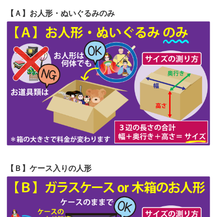
2026/06/20
雛人形をお道具も含め一式で引き取っ
【Ａ】お人形・ぬいぐるみのみ
第64回人形供養祭
令和5年9月21日(木)
てくださる...
第63回人形供養祭
令和5年8月1日(火)
2026/06/19
インターネット検索でホームページを
第62回人形供養祭
令和5年6月21日(水)
見つけまし...
第61回人形供養祭
令和5年5月19日(金)
第60回人形供養祭
令和5年3月28日(火)
第59回人形供養祭
令和5年2月10日(金)
第58回人形供養祭
令和5年12月21日(水)
第57回人形供養祭
令和4年11月22日(火)
【Ｂ】ケース入りの人形
第56回人形供養祭
令和4年10月19日(水)
第55回人形供養祭
令和4年9月8日(木)