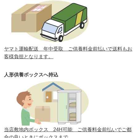
第32回人形供養祭
令和元年6月12日(水)
第31回人形供養祭
平成31年3月13日(水)
第30回人形供養祭
平成30年11月28日(水)
ヤマト運輸配送 年中受取 ご供養料金前払いで送料もお
第29回人形供養祭
平成30年5月23日(水)
客様負担となります。
第28回人形供養祭
平成29年12月8日(金)
人形供養ボックスへ持込
第27回人形供養祭
平成29年6月14日(水)
第26回人形供養祭
平成28年12月15日(木)
第25回人形供養祭
平成28年6月16日(木)
第24回人形供養祭
平成27年11月27日
第23回人形供養祭
平成26年12月5日
当店敷地内ボックス 24H可能 ご供養料金前払いでご都
合の良いときにボックスまで。