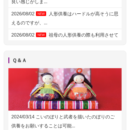
良い感じがしま...
2026/08/02 06:46
相模原の方からお申込み
2026/08/02
人形供養はハードルが高そうに思
NEW
2026/08/01 19:28
東京都の方からお申込み
えるのですが、...
2026/08/01 17:10
東京都の方からお申込み
2026/08/02
祖母の人形供養の際も利用させて
NEW
いただき安心感がある
2026/08/01 11:07
さいたの方からお申込み
2026/08/01
お人形の仕分けなども丁寧に行う
NEW
2026/07/31 17:28
栃木県の方からお申込み
Ｑ＆Ａ
様子から、大切...
2026/07/31 12:32
東京都の方からお申込み
2026/07/25
供養の内容（料金や送り方等）がとて
2026/07/31 10:29
京都市の方からお申込み
も丁寧に説...
2026/07/31 08:41
埼玉県の方からお申込み
2026/07/18
つい先日も利用させていただきまし
2026/07/30 22:27
墨田区の方からお申込み
た。 手続...
2024/03/14
こいのぼりと武者を描いたのぼりのご
2026/07/30 17:02
神奈川の方からお申込み
2026/07/18
大切にしていたお人形をきちんと供養
供養をお願いすることは可能...
してくださ...