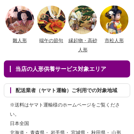
雛人形
端午の節句
縁起物・高砂
市松人形
人形
当店の人形供養サービス対象エリア
配送業者（ヤマト運輸）ご利用での対象地域
※送料はヤマト運輸様のホームページをご覧くださ
い。
日本全国
北海道・ 青森県・ 岩手県・ 宮城県・ 秋田県・ 山形