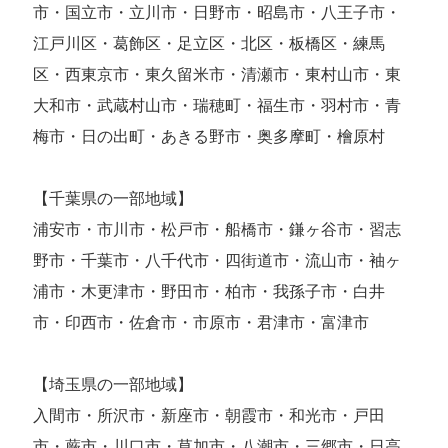
市・国立市・立川市・日野市・昭島市・八王子市・
江戸川区・葛飾区・足立区・北区・板橋区・練馬
区・西東京市・東久留米市・清瀬市・東村山市・東
大和市・武蔵村山市・瑞穂町・福生市・羽村市・青
梅市・日の出町・あきる野市・奥多摩町・檜原村
【千葉県の一部地域】
浦安市・市川市・松戸市・船橋市・鎌ヶ谷市・習志
野市・千葉市・八千代市・四街道市・流山市・袖ヶ
浦市・木更津市・野田市・柏市・我孫子市・白井
市・印西市・佐倉市・市原市・君津市・富津市
【埼玉県の一部地域】
入間市・所沢市・新座市・朝霞市・和光市・戸田
市・蕨市・川口市・草加市・八潮市・三郷市・日高