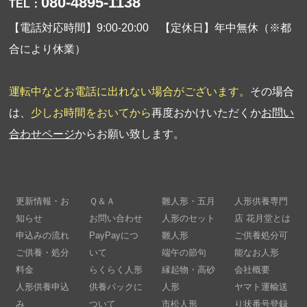
080-4895-1138
TEL：
【電話対応時間】9:00-20:00 【定休日】年中無休（※都
合により休業）
運転中などお電話に出れない場合がございます。
その場合
は、
少しお時間をおいてから
再度おかけいただくか
お問い
合わせページ
からお願い致します。
更新情報・お
Ｑ＆Ａ
雛人形・五月
人形供養専門
知らせ
お問い合わせ
人形のセット
店 花月堂とは
申込みの流れ
PayPayにつ
雛人形
ご供養処分可
ご供養・処分
いて
端午の節句
能なお人形
料金
らくらく人形
縁起物・高砂
会社概要
人形供養申込
供養パックに
人形
ヤマト運輸送
み
ついて
市松人形
り状番号登録