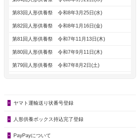
ただけると...
もらえるのですか？
第83回人形供養祭
令和8年3月25日(水)
2026/06/30
長年大事にしてきた雛人形です、供養
2024/01/13
お人形の引取りはお願いできますか？
していただ...
第82回人形供養祭
令和8年1月16日(金)
2024/01/13
お人形を持込みたいのですが？
2026/06/29
ガラスケースのまま引き取ってくださ
第81回人形供養祭
令和7年11月13日(木)
るのが助か...
2024/01/13
供養後の通知はもらえますか？
第80回人形供養祭
令和7年9月11日(木)
2026/06/28
子どもの頃、妹と一緒にお雛様を出し
2024/01/13
供養が終わったお人形以外はどうして
第79回人形供養祭
令和7年8月2日(土)
ました。お...
るのですか？
第78回人形供養祭
令和7年6月20日(金)
2026/06/28
きちんと供養していただけると思った
2024/01/11
供養が終わったお人形はどうなるので
第77回人形供養祭
令和7年4月15日(火)
ので、お願...
しょうか？
ヤマト運輸送り状番号登録
第76回人形供養祭
令和7年2月28日(金)
2026/06/28
以前和人形やぬいぐるみを供養いただ
2024/01/04
ガラスケースは外しても良いですか？
いたことが...
第75回人形供養祭
令和7年1月17日(金)
人形供養ボックス持込完了登録
2026/06/28
老後のことを考え体力のあるうちに身
第74回人形供養祭
令和6年12月4日(水)
PayPayについて
の回りの物...