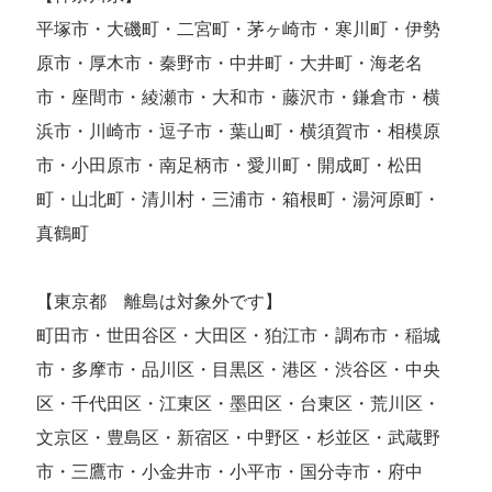
平塚市・大磯町・二宮町・茅ヶ崎市・寒川町・伊勢
原市・厚木市・秦野市・中井町・大井町・海老名
市・座間市・綾瀬市・大和市・藤沢市・鎌倉市・横
浜市・川崎市・逗子市・葉山町・横須賀市・相模原
市・小田原市・南足柄市・愛川町・開成町・松田
町・山北町・清川村・三浦市・箱根町・湯河原町・
真鶴町
【東京都 離島は対象外です】
町田市・世田谷区・大田区・狛江市・調布市・稲城
市・多摩市・品川区・目黒区・港区・渋谷区・中央
区・千代田区・江東区・墨田区・台東区・荒川区・
文京区・豊島区・新宿区・中野区・杉並区・武蔵野
市・三鷹市・小金井市・小平市・国分寺市・府中