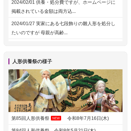
2024/02/01
供養・処分費ですが、ホームページに
2026/07/15
お客様の声を読み、丁寧に供養してい
掲載されている金額は両方込...
ただけそう...
2024/01/27
実家にある七段飾りの雛人形を処分し
2026/07/13
遠方からでもご依頼出来る点と申込ま
たいのですが 母親が高齢...
での方法が...
2024/01/13
剥製の供養・処分をお願いできます
2026/07/11
思い出のある人形達を、ちゃんと供養
か？
したく、花...
人形供養祭の様子
2024/01/13
ぬいぐるみを供養・処分して欲しいの
2026/07/10
家から近かったので。
ですが？
2026/07/08
誰も住んでいない実家の片付けを始め
2024/01/13
お雛様のセットを供養・処分したいの
ました。 ...
ですが、お雛様とお内裏様だ...
2026/07/06
9年間自由が丘店を見守ってくれてあり
2024/01/13
供養申込みの後、供養祭までお人形は
がとう。
どうなってるのですか？
第85回人形供養祭
令和8年7月16日(木)
NEW
2026/07/05
しっかりとお人形たちの供養をしてい
2024/01/13
会社のようですが、きちんと供養して
第84回人形供養祭
令和8年5月21日(木)