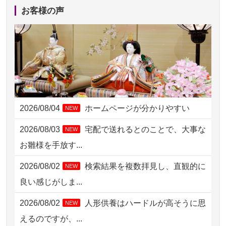
2026/08/04 14:04
東京都の方からお申込み
お客様の声
2026/08/04 00:38
中野区の方からお申込み
2026/08/03 21:17
愛知県の方からお申込み
2026/08/02 18:47
虎ノ門の方からお申込み
2026/08/02 11:15
千葉県の方からお申込み
2026/08/04
ホームページが分かりやすい
NEW
2026/08/02 10:39
神奈川の方からお申込み
2026/08/03
宅配で送れるとのことで、大事な
NEW
2026/08/02 09:15
神奈川の方からお申込み
お雛様を手放す...
2026/08/02 06:46
相模原の方からお申込み
2026/08/02
検索結果を複数拝見し、直観的に
NEW
2026/08/01 19:28
東京都の方からお申込み
良い感じがしま...
2026/08/01 17:10
東京都の方からお申込み
2026/08/02
人形供養はハードルが高そうに思
NEW
2026/08/01 11:07
さいたの方からお申込み
えるのですが、...