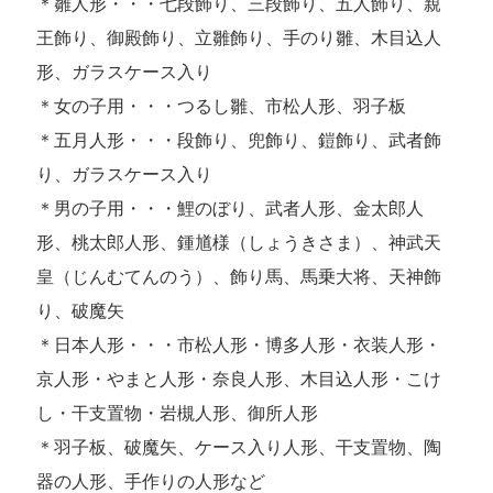
＊雛人形・・・七段飾り、三段飾り、五人飾り、親
王飾り、御殿飾り、立雛飾り、手のり雛、木目込人
形、ガラスケース入り
＊女の子用・・・つるし雛、市松人形、羽子板
＊五月人形・・・段飾り、兜飾り、鎧飾り、武者飾
り、ガラスケース入り
＊男の子用・・・鯉のぼり、武者人形、金太郎人
形、桃太郎人形、鍾馗様（しょうきさま）、神武天
皇（じんむてんのう）、飾り馬、馬乗大将、天神飾
り、破魔矢
＊日本人形・・・市松人形・博多人形・衣装人形・
京人形・やまと人形・奈良人形、木目込人形・こけ
し・干支置物・岩槻人形、御所人形
＊羽子板、破魔矢、ケース入り人形、干支置物、陶
器の人形、手作りの人形など