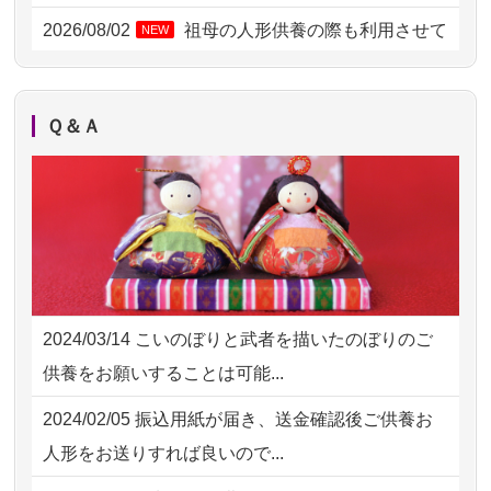
2026/07/31 17:28
栃木県の方からお申込み
2026/08/02
祖母の人形供養の際も利用させて
NEW
いただき安心感がある
2026/07/31 12:32
東京都の方からお申込み
2026/08/01
お人形の仕分けなども丁寧に行う
NEW
2026/07/31 10:29
京都市の方からお申込み
Ｑ＆Ａ
様子から、大切...
2026/07/31 08:41
埼玉県の方からお申込み
2026/07/25
供養の内容（料金や送り方等）がとて
2026/07/30 22:27
墨田区の方からお申込み
も丁寧に説...
2026/07/30 17:02
神奈川の方からお申込み
2026/07/18
つい先日も利用させていただきまし
2026/07/30 15:59
神奈川の方からお申込み
た。 手続...
2024/03/14
こいのぼりと武者を描いたのぼりのご
2026/07/30 08:46
東京都の方からお申込み
2026/07/18
大切にしていたお人形をきちんと供養
供養をお願いすることは可能...
してくださ...
2026/07/29 15:08
神奈川の方からお申込み
2024/02/05
振込用紙が届き、送金確認後ご供養お
2026/07/15
子供の頃から可愛がってきた七段飾り
2026/07/29 12:23
大阪府の方からお申込み
人形をお送りすれば良いので...
の雛人形で...
2026/07/29 11:28
神奈川の方からお申込み