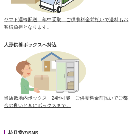
第30回人形供養祭
平成30年11月28日(水)
ヤマト運輸配送 年中受取 ご供養料金前払いで送料もお
第29回人形供養祭
平成30年5月23日(水)
客様負担となります。
第28回人形供養祭
平成29年12月8日(金)
人形供養ボックスへ持込
第27回人形供養祭
平成29年6月14日(水)
第26回人形供養祭
平成28年12月15日(木)
第25回人形供養祭
平成28年6月16日(木)
第24回人形供養祭
平成27年11月27日
第23回人形供養祭
平成26年12月5日
当店敷地内ボックス 24H可能 ご供養料金前払いでご都
合の良いときにボックスまで。
第22回人形供養祭
平成26年4月28日
第21回人形供養祭
平成25年12月26日
花月堂のSNS
第20回人形供養祭
平成25年5月10日