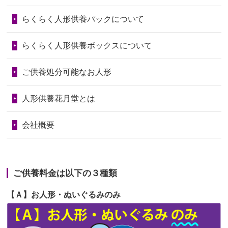
第73回人形供養祭
令和6年10月17日(木)
らくらく人形供養パックについて
2026/06/28
人形たちに これまで本当にありがとう
第72回人形供養祭
令和6年9月9日(月)
天...
らくらく人形供養ボックスについて
第71回人形供養祭
令和6年8月1日(木)
2026/06/24
今は亡き両親が孫（私の子供）の初節
第70回人形供養祭
令和6年6月21日(金)
ご供養処分可能なお人形
句に贈って...
第69回人形供養祭
令和6年5月9日(木)
2026/06/23
ありがとうね
人形供養花月堂とは
第68回人形供養祭
令和6年3月22日(金)
2026/06/22
長い間、ありがとうございました。髪
会社概要
が伸びた時...
第67回人形供養祭
令和6年1月31日(水)
2026/06/22
娘の初めてのひな祭りにあわせて、娘
第66回人形供養祭
令和5年12月22日(金)
の祖父母か...
ご供養料金は以下の３種類
第65回人形供養祭
令和5年11月09日(木)
2026/06/20
雛人形をお道具も含め一式で引き取っ
【Ａ】お人形・ぬいぐるみのみ
第64回人形供養祭
令和5年9月21日(木)
てくださる...
第63回人形供養祭
令和5年8月1日(火)
2026/06/19
インターネット検索でホームページを