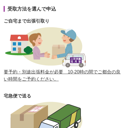
第41回人形供養祭
令和3年1月27日(水)
受取方法を選んで申込
第40回人形供養祭
令和2年12月7日(月)
ご自宅まで出張引取り
第39回人形供養祭
令和2年10月22日(木)
第38回人形供養祭
令和2年8月26日(水)
第37回人形供養祭
令和2年6月8日(月)
第36回人形供養祭
令和2年4月16日(木)
要予約・別途出張料金が必要 10-20時の間でご都合の良
第35回人形供養祭
令和2年2月13日(木)
い時間をご予約ください。
第34回人形供養祭
令和元年12月18日(水)
宅急便で送る
第33回人形供養祭
令和元年9月11日(水)
第32回人形供養祭
令和元年6月12日(水)
第31回人形供養祭
平成31年3月13日(水)