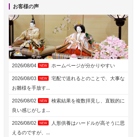
2026/08/04 15:40
千葉県の方からお申込み
お客様の声
2026/08/04 14:04
東京都の方からお申込み
2026/08/04 00:38
中野区の方からお申込み
2026/08/03 21:17
愛知県の方からお申込み
2026/08/02 18:47
虎ノ門の方からお申込み
2026/08/04
ホームページが分かりやすい
NEW
2026/08/02 11:15
千葉県の方からお申込み
2026/08/03
宅配で送れるとのことで、大事な
NEW
2026/08/02 10:39
神奈川の方からお申込み
お雛様を手放す...
2026/08/02 09:15
神奈川の方からお申込み
2026/08/02
検索結果を複数拝見し、直観的に
NEW
2026/08/02 06:46
相模原の方からお申込み
良い感じがしま...
2026/08/01 19:28
東京都の方からお申込み
2026/08/02
人形供養はハードルが高そうに思
NEW
2026/08/01 17:10
東京都の方からお申込み
えるのですが、...