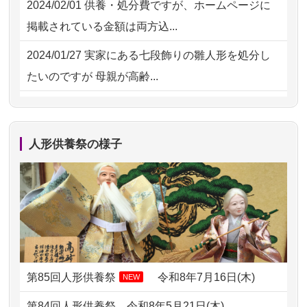
2024/02/01
供養・処分費ですが、ホームページに
2026/07/15
お客様の声を読み、丁寧に供養してい
掲載されている金額は両方込...
ただけそう...
2024/01/27
実家にある七段飾りの雛人形を処分し
2026/07/13
遠方からでもご依頼出来る点と申込ま
たいのですが 母親が高齢...
での方法が...
2024/01/13
剥製の供養・処分をお願いできます
2026/07/11
思い出のある人形達を、ちゃんと供養
か？
したく、花...
人形供養祭の様子
2024/01/13
ぬいぐるみを供養・処分して欲しいの
2026/07/10
家から近かったので。
ですが？
2026/07/08
誰も住んでいない実家の片付けを始め
2024/01/13
お雛様のセットを供養・処分したいの
ました。 ...
ですが、お雛様とお内裏様だ...
2026/07/06
9年間自由が丘店を見守ってくれてあり
2024/01/13
供養申込みの後、供養祭までお人形は
がとう。
どうなってるのですか？
第85回人形供養祭
令和8年7月16日(木)
NEW
2026/07/05
しっかりとお人形たちの供養をしてい
2024/01/13
会社のようですが、きちんと供養して
第84回人形供養祭
令和8年5月21日(木)