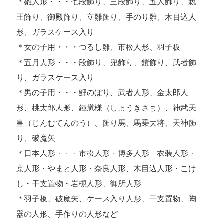
＊雛人形・・・七段飾り、三段飾り、五人飾り、親
王飾り、御殿飾り、立雛飾り、手のり雛、木目込人
形、ガラスケース入り
＊女の子用・・・つるし雛、市松人形、羽子板
＊五月人形・・・段飾り、兜飾り、鎧飾り、武者飾
り、ガラスケース入り
＊男の子用・・・鯉のぼり、武者人形、金太郎人
形、桃太郎人形、鍾馗様（しょうきさま）、神武天
皇（じんむてんのう）、飾り馬、馬乗大将、天神飾
り、破魔矢
＊日本人形・・・市松人形・博多人形・衣装人形・
京人形・やまと人形・奈良人形、木目込人形・こけ
し・干支置物・岩槻人形、御所人形
＊羽子板、破魔矢、ケース入り人形、干支置物、陶
器の人形、手作りの人形など