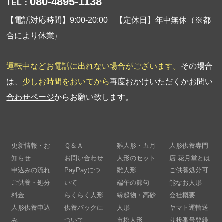
080-4895-1138
TEL：
【電話対応時間】9:00-20:00 【定休日】年中無休（※都
合により休業）
運転中などお電話に出れない場合がございます。
その場合
は、
少しお時間をおいてから
再度おかけいただくか
お問い
合わせページ
からお願い致します。
更新情報・お
Ｑ＆Ａ
雛人形・五月
人形供養専門
知らせ
お問い合わせ
人形のセット
店 花月堂とは
申込みの流れ
PayPayにつ
雛人形
ご供養処分可
ご供養・処分
いて
端午の節句
能なお人形
料金
らくらく人形
縁起物・高砂
会社概要
人形供養申込
供養パックに
人形
ヤマト運輸送
み
ついて
市松人形
り状番号登録