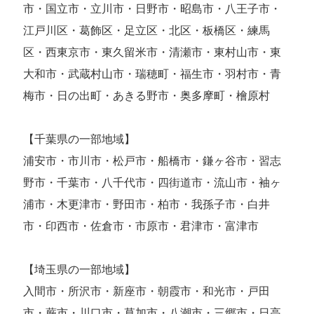
市・国立市・立川市・日野市・昭島市・八王子市・
江戸川区・葛飾区・足立区・北区・板橋区・練馬
区・西東京市・東久留米市・清瀬市・東村山市・東
大和市・武蔵村山市・瑞穂町・福生市・羽村市・青
梅市・日の出町・あきる野市・奥多摩町・檜原村
【千葉県の一部地域】
浦安市・市川市・松戸市・船橋市・鎌ヶ谷市・習志
野市・千葉市・八千代市・四街道市・流山市・袖ヶ
浦市・木更津市・野田市・柏市・我孫子市・白井
市・印西市・佐倉市・市原市・君津市・富津市
【埼玉県の一部地域】
入間市・所沢市・新座市・朝霞市・和光市・戸田
市・蕨市・川口市・草加市・八潮市・三郷市・日高