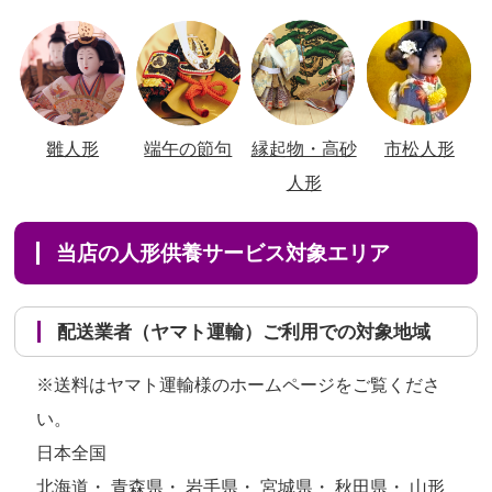
雛人形
端午の節句
縁起物・高砂
市松人形
人形
当店の人形供養サービス対象エリア
配送業者（ヤマト運輸）ご利用での対象地域
※送料はヤマト運輸様のホームページをご覧くださ
い。
日本全国
北海道・ 青森県・ 岩手県・ 宮城県・ 秋田県・ 山形