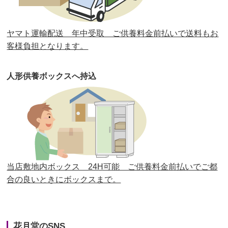
第30回人形供養祭
平成30年11月28日(水)
ヤマト運輸配送 年中受取 ご供養料金前払いで送料もお
第29回人形供養祭
平成30年5月23日(水)
客様負担となります。
第28回人形供養祭
平成29年12月8日(金)
人形供養ボックスへ持込
第27回人形供養祭
平成29年6月14日(水)
第26回人形供養祭
平成28年12月15日(木)
第25回人形供養祭
平成28年6月16日(木)
第24回人形供養祭
平成27年11月27日
第23回人形供養祭
平成26年12月5日
当店敷地内ボックス 24H可能 ご供養料金前払いでご都
合の良いときにボックスまで。
第22回人形供養祭
平成26年4月28日
第21回人形供養祭
平成25年12月26日
花月堂のSNS
第20回人形供養祭
平成25年5月10日