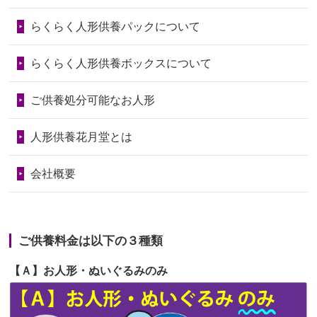
第73回人形供養祭
令和6年10月17日(木)
らくらく人形供養パックについて
2026/06/28
人形たちに これまで本当にありがとう
第72回人形供養祭
令和6年9月9日(月)
天...
らくらく人形供養ボックスについて
第71回人形供養祭
令和6年8月1日(木)
2026/06/24
今は亡き両親が孫（私の子供）の初節
第70回人形供養祭
令和6年6月21日(金)
ご供養処分可能なお人形
句に贈って...
第69回人形供養祭
令和6年5月9日(木)
2026/06/23
ありがとうね
人形供養花月堂とは
第68回人形供養祭
令和6年3月22日(金)
2026/06/22
長い間、ありがとうございました。髪
会社概要
が伸びた時...
第67回人形供養祭
令和6年1月31日(水)
2026/06/22
娘の初めてのひな祭りにあわせて、娘
第66回人形供養祭
令和5年12月22日(金)
の祖父母か...
ご供養料金は以下の３種類
第65回人形供養祭
令和5年11月09日(木)
2026/06/20
雛人形をお道具も含め一式で引き取っ
【Ａ】お人形・ぬいぐるみのみ
第64回人形供養祭
令和5年9月21日(木)
てくださる...
第63回人形供養祭
令和5年8月1日(火)
2026/06/19
インターネット検索でホームページを