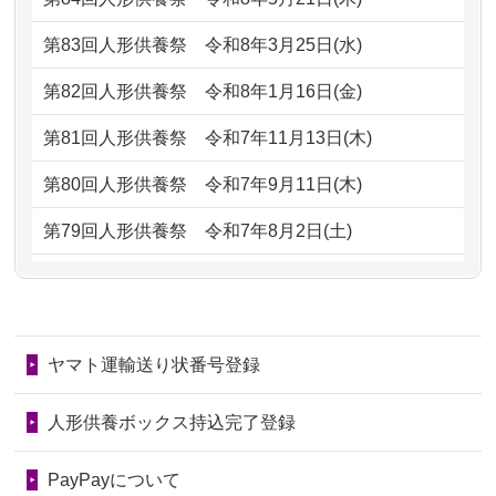
ただけると...
もらえるのですか？
第83回人形供養祭
令和8年3月25日(水)
2026/06/30
長年大事にしてきた雛人形です、供養
2024/01/13
お人形の引取りはお願いできますか？
していただ...
第82回人形供養祭
令和8年1月16日(金)
2024/01/13
お人形を持込みたいのですが？
2026/06/29
ガラスケースのまま引き取ってくださ
第81回人形供養祭
令和7年11月13日(木)
るのが助か...
2024/01/13
供養後の通知はもらえますか？
第80回人形供養祭
令和7年9月11日(木)
2026/06/28
子どもの頃、妹と一緒にお雛様を出し
2024/01/13
供養が終わったお人形以外はどうして
第79回人形供養祭
令和7年8月2日(土)
ました。お...
るのですか？
第78回人形供養祭
令和7年6月20日(金)
2026/06/28
きちんと供養していただけると思った
2024/01/11
供養が終わったお人形はどうなるので
第77回人形供養祭
令和7年4月15日(火)
ので、お願...
しょうか？
ヤマト運輸送り状番号登録
第76回人形供養祭
令和7年2月28日(金)
2026/06/28
以前和人形やぬいぐるみを供養いただ
2024/01/04
ガラスケースは外しても良いですか？
いたことが...
第75回人形供養祭
令和7年1月17日(金)
人形供養ボックス持込完了登録
2026/06/28
老後のことを考え体力のあるうちに身
第74回人形供養祭
令和6年12月4日(水)
PayPayについて
の回りの物...