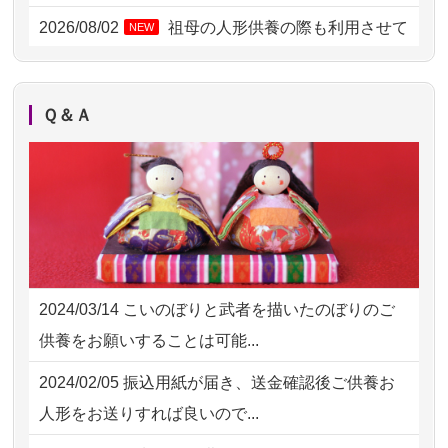
2026/08/01 11:07
さいたの方からお申込み
2026/08/02
祖母の人形供養の際も利用させて
NEW
いただき安心感がある
2026/07/31 17:28
栃木県の方からお申込み
2026/08/01
お人形の仕分けなども丁寧に行う
NEW
2026/07/31 12:32
東京都の方からお申込み
Ｑ＆Ａ
様子から、大切...
2026/07/31 10:29
京都市の方からお申込み
2026/07/25
供養の内容（料金や送り方等）がとて
2026/07/31 08:41
埼玉県の方からお申込み
も丁寧に説...
2026/07/30 22:27
墨田区の方からお申込み
2026/07/18
つい先日も利用させていただきまし
2026/07/30 17:02
神奈川の方からお申込み
た。 手続...
2024/03/14
こいのぼりと武者を描いたのぼりのご
2026/07/30 15:59
神奈川の方からお申込み
2026/07/18
大切にしていたお人形をきちんと供養
供養をお願いすることは可能...
してくださ...
2026/07/30 08:46
東京都の方からお申込み
2024/02/05
振込用紙が届き、送金確認後ご供養お
2026/07/15
子供の頃から可愛がってきた七段飾り
2026/07/29 15:08
神奈川の方からお申込み
人形をお送りすれば良いので...
の雛人形で...
2026/07/29 12:23
大阪府の方からお申込み