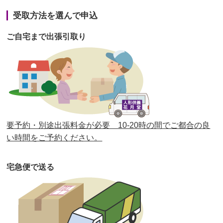
第41回人形供養祭
令和3年1月27日(水)
受取方法を選んで申込
第40回人形供養祭
令和2年12月7日(月)
ご自宅まで出張引取り
第39回人形供養祭
令和2年10月22日(木)
第38回人形供養祭
令和2年8月26日(水)
第37回人形供養祭
令和2年6月8日(月)
第36回人形供養祭
令和2年4月16日(木)
要予約・別途出張料金が必要 10-20時の間でご都合の良
第35回人形供養祭
令和2年2月13日(木)
い時間をご予約ください。
第34回人形供養祭
令和元年12月18日(水)
宅急便で送る
第33回人形供養祭
令和元年9月11日(水)
第32回人形供養祭
令和元年6月12日(水)
第31回人形供養祭
平成31年3月13日(水)