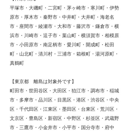
平塚市・大磯町・二宮町・茅ヶ崎市・寒川町・伊勢
原市・厚木市・秦野市・中井町・大井町・海老名
市・座間市・綾瀬市・大和市・藤沢市・鎌倉市・横
浜市・川崎市・逗子市・葉山町・横須賀市・相模原
市・小田原市・南足柄市・愛川町・開成町・松田
町・山北町・清川村・三浦市・箱根町・湯河原町・
真鶴町
【東京都 離島は対象外です】
町田市・世田谷区・大田区・狛江市・調布市・稲城
市・多摩市・品川区・目黒区・港区・渋谷区・中央
区・千代田区・江東区・墨田区・台東区・荒川区・
文京区・豊島区・新宿区・中野区・杉並区・武蔵野
市・三鷹市・小金井市・小平市・国分寺市・府中