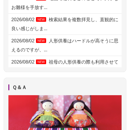
お雛様を手放す...
2026/08/02 09:15
神奈川の方からお申込み
2026/08/02
検索結果を複数拝見し、直観的に
NEW
2026/08/02 06:46
相模原の方からお申込み
良い感じがしま...
2026/08/01 19:28
東京都の方からお申込み
2026/08/02
人形供養はハードルが高そうに思
NEW
2026/08/01 17:10
東京都の方からお申込み
えるのですが、...
2026/08/01 11:07
さいたの方からお申込み
2026/08/02
祖母の人形供養の際も利用させて
NEW
いただき安心感がある
2026/07/31 17:28
栃木県の方からお申込み
2026/08/01
お人形の仕分けなども丁寧に行う
NEW
2026/07/31 12:32
東京都の方からお申込み
Ｑ＆Ａ
様子から、大切...
2026/07/31 10:29
京都市の方からお申込み
2026/07/25
供養の内容（料金や送り方等）がとて
2026/07/31 08:41
埼玉県の方からお申込み
も丁寧に説...
2026/07/30 22:27
墨田区の方からお申込み
2026/07/18
つい先日も利用させていただきまし