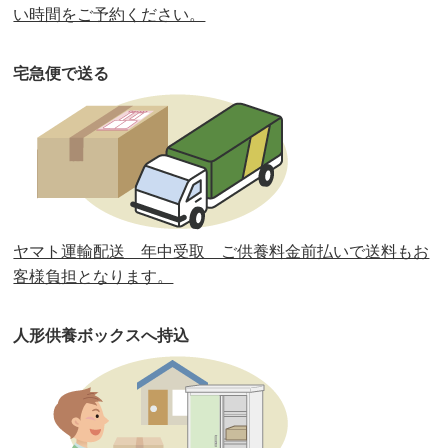
第35回人形供養祭
令和2年2月13日(木)
い時間をご予約ください。
第34回人形供養祭
令和元年12月18日(水)
宅急便で送る
第33回人形供養祭
令和元年9月11日(水)
第32回人形供養祭
令和元年6月12日(水)
第31回人形供養祭
平成31年3月13日(水)
第30回人形供養祭
平成30年11月28日(水)
ヤマト運輸配送 年中受取 ご供養料金前払いで送料もお
第29回人形供養祭
平成30年5月23日(水)
客様負担となります。
第28回人形供養祭
平成29年12月8日(金)
人形供養ボックスへ持込
第27回人形供養祭
平成29年6月14日(水)
第26回人形供養祭
平成28年12月15日(木)
第25回人形供養祭
平成28年6月16日(木)