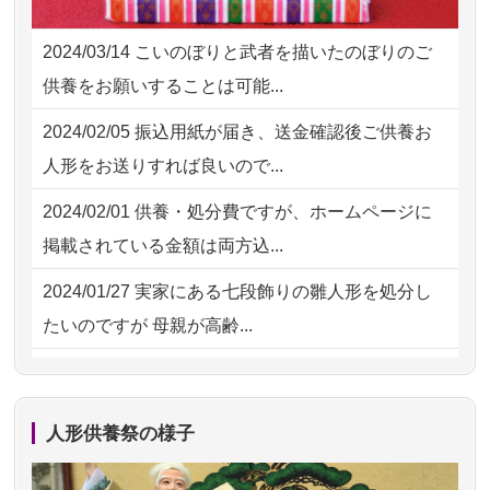
2026/07/30 17:02
神奈川の方からお申込み
た。 手続...
2024/03/14
こいのぼりと武者を描いたのぼりのご
2026/07/30 15:59
神奈川の方からお申込み
2026/07/18
大切にしていたお人形をきちんと供養
供養をお願いすることは可能...
してくださ...
2026/07/30 08:46
東京都の方からお申込み
2024/02/05
振込用紙が届き、送金確認後ご供養お
2026/07/15
子供の頃から可愛がってきた七段飾り
2026/07/29 15:08
神奈川の方からお申込み
人形をお送りすれば良いので...
の雛人形で...
2026/07/29 12:23
大阪府の方からお申込み
2024/02/01
供養・処分費ですが、ホームページに
2026/07/15
お客様の声を読み、丁寧に供養してい
掲載されている金額は両方込...
ただけそう...
2024/01/27
実家にある七段飾りの雛人形を処分し
2026/07/13
遠方からでもご依頼出来る点と申込ま
たいのですが 母親が高齢...
での方法が...
2024/01/13
剥製の供養・処分をお願いできます
2026/07/11
思い出のある人形達を、ちゃんと供養
か？
したく、花...
人形供養祭の様子
2024/01/13
ぬいぐるみを供養・処分して欲しいの
2026/07/10
家から近かったので。
ですが？