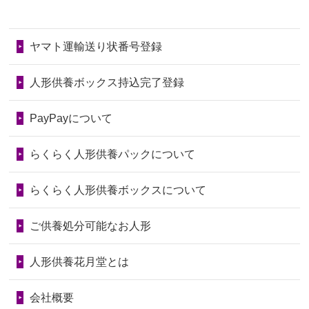
2026/06/28
きちんと供養していただけると思った
2024/01/11
供養が終わったお人形はどうなるので
第77回人形供養祭
令和7年4月15日(火)
ので、お願...
しょうか？
ヤマト運輸送り状番号登録
第76回人形供養祭
令和7年2月28日(金)
2026/06/28
以前和人形やぬいぐるみを供養いただ
2024/01/04
ガラスケースは外しても良いですか？
いたことが...
第75回人形供養祭
令和7年1月17日(金)
人形供養ボックス持込完了登録
2026/06/28
老後のことを考え体力のあるうちに身
第74回人形供養祭
令和6年12月4日(水)
PayPayについて
の回りの物...
第73回人形供養祭
令和6年10月17日(木)
らくらく人形供養パックについて
2026/06/28
人形たちに これまで本当にありがとう
第72回人形供養祭
令和6年9月9日(月)
天...
らくらく人形供養ボックスについて
第71回人形供養祭
令和6年8月1日(木)
2026/06/24
今は亡き両親が孫（私の子供）の初節
第70回人形供養祭
令和6年6月21日(金)
ご供養処分可能なお人形
句に贈って...
第69回人形供養祭
令和6年5月9日(木)
2026/06/23
ありがとうね
人形供養花月堂とは
第68回人形供養祭
令和6年3月22日(金)
2026/06/22
長い間、ありがとうございました。髪
会社概要
が伸びた時...