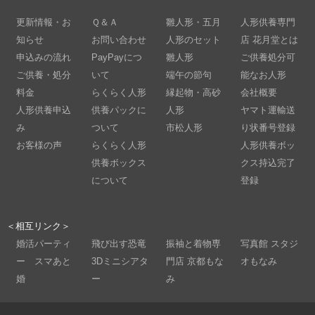
更新情報・お
Ｑ＆Ａ
雛人形・五月
人形供養専門
知らせ
お問い合わせ
人形のセット
店 花月堂とは
申込みの流れ
PayPayにつ
雛人形
ご供養処分可
ご供養・処分
いて
端午の節句
能なお人形
料金
らくらく人形
縁起物・高砂
会社概要
人形供養申込
供養パックに
人形
ヤマト運輸送
み
ついて
市松人形
り状番号登録
お客様の声
らくらく人形
人形供養ボッ
供養ボックス
クス持込完了
について
登録
＜相互リンク＞
婚活パーティ
飛び出す恐竜
振袖と着物専
写真館 スタジ
ー スマあと
3Dミニシアタ
門店 京都もな
オもなみ
婚
ー
み