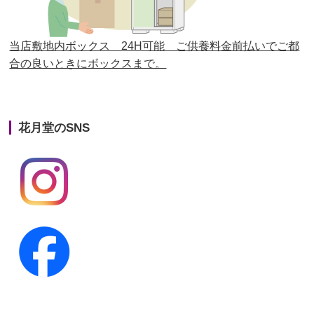
第24回人形供養祭
平成27年11月27日
第23回人形供養祭
平成26年12月5日
当店敷地内ボックス 24H可能 ご供養料金前払いでご都
合の良いときにボックスまで。
第22回人形供養祭
平成26年4月28日
第21回人形供養祭
平成25年12月26日
花月堂のSNS
第20回人形供養祭
平成25年5月10日
第19回人形供養祭
平成24年11月27日
第18回人形供養祭
平成24年6月21日
第17回人形供養祭
平成24年2月17日
第16回人形供養祭
平成23年10月4日
第15回人形供養祭
平成23年5月13日
第14回人形供養祭
平成22年10月27日