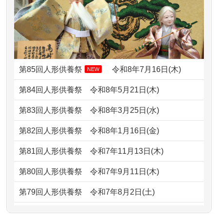
2026/07/08
誰も住んでいない実家の片付けを始め
2024/01/13
お雛様のセットを供養・処分したいの
ました。 ...
ですが、お雛様とお内裏様だ...
2026/07/06
9年間自由が丘店を見守ってくれてあり
2024/01/13
供養申込みの後、供養祭までお人形は
がとう。
どうなってるのですか？
第85回人形供養祭
令和8年7月16日(木)
NEW
2026/07/05
しっかりとお人形たちの供養をしてい
2024/01/13
会社のようですが、きちんと供養して
第84回人形供養祭
令和8年5月21日(木)
ただけると...
もらえるのですか？
第83回人形供養祭
令和8年3月25日(水)
2026/06/30
長年大事にしてきた雛人形です、供養
2024/01/13
お人形の引取りはお願いできますか？
していただ...
第82回人形供養祭
令和8年1月16日(金)
2024/01/13
お人形を持込みたいのですが？
2026/06/29
ガラスケースのまま引き取ってくださ
第81回人形供養祭
令和7年11月13日(木)
るのが助か...
2024/01/13
供養後の通知はもらえますか？
第80回人形供養祭
令和7年9月11日(木)
2026/06/28
子どもの頃、妹と一緒にお雛様を出し
2024/01/13
供養が終わったお人形以外はどうして
第79回人形供養祭
令和7年8月2日(土)
ました。お...
るのですか？
第78回人形供養祭
令和7年6月20日(金)