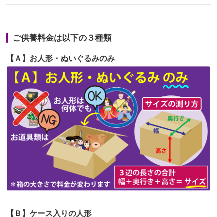
第67回人形供養祭
令和6年1月31日(水)
2026/06/22
娘の初めてのひな祭りにあわせて、娘
第66回人形供養祭
令和5年12月22日(金)
の祖父母か...
ご供養料金は以下の３種類
第65回人形供養祭
令和5年11月09日(木)
2026/06/20
雛人形をお道具も含め一式で引き取っ
【Ａ】お人形・ぬいぐるみのみ
第64回人形供養祭
令和5年9月21日(木)
てくださる...
第63回人形供養祭
令和5年8月1日(火)
2026/06/19
インターネット検索でホームページを
第62回人形供養祭
令和5年6月21日(水)
見つけまし...
第61回人形供養祭
令和5年5月19日(金)
第60回人形供養祭
令和5年3月28日(火)
第59回人形供養祭
令和5年2月10日(金)
第58回人形供養祭
令和5年12月21日(水)
第57回人形供養祭
令和4年11月22日(火)
【Ｂ】ケース入りの人形