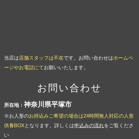
第3回人形供養祭
平成20年3月17日
第2回人形供養祭
平成20年1月10日
第1回人形供養祭
平成19年11月20日
当店は
店舗スタッフは不在
です。お問い合わせは
ホームペ
ージやお電話にて
お願いいたします。
お問い合わせ
神奈川県平塚市
所在地：
※お人形の
お持込みご希望の場合は24時間無人対応の人形
供養BOX
となります。詳しくは
申込みの流れ
をご覧くださ
い