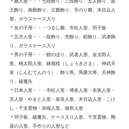
＊雛人形・・・七段飾り、三段飾り、五人飾り、親
王飾り、御殿飾り、立雛飾り、手のり雛、木目込人
形、ガラスケース入り
＊女の子用・・・つるし雛、市松人形、羽子板
＊五月人形・・・段飾り、兜飾り、鎧飾り、武者飾
り、ガラスケース入り
＊男の子用・・・鯉のぼり、武者人形、金太郎人
形、桃太郎人形、鍾馗様（しょうきさま）、神武天
皇（じんむてんのう）、飾り馬、馬乗大将、天神飾
り、破魔矢
＊日本人形・・・市松人形・博多人形・衣装人形・
京人形・やまと人形・奈良人形、木目込人形・こけ
し・干支置物・岩槻人形、御所人形
＊羽子板、破魔矢、ケース入り人形、干支置物、陶
器の人形、手作りの人形など