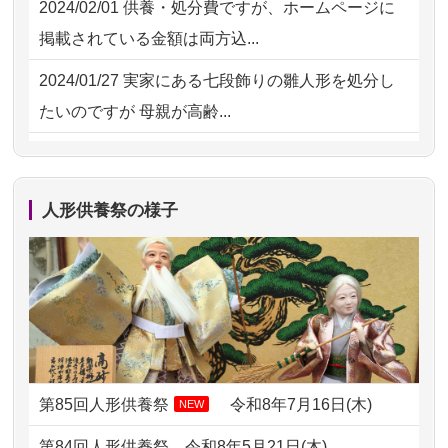
2024/02/01
供養・処分費ですが、ホームページに
2026/07/15
お客様の声を読み、丁寧に供養してい
掲載されている金額は両方込...
ただけそう...
2024/01/27
実家にある七段飾りの雛人形を処分し
2026/07/13
遠方からでもご依頼出来る点と申込ま
たいのですが 母親が高齢...
での方法が...
2024/01/13
剥製の供養・処分をお願いできます
2026/07/11
思い出のある人形達を、ちゃんと供養
か？
したく、花...
人形供養祭の様子
2024/01/13
ぬいぐるみを供養・処分して欲しいの
2026/07/10
家から近かったので。
ですが？
2026/07/08
誰も住んでいない実家の片付けを始め
2024/01/13
お雛様のセットを供養・処分したいの
ました。 ...
ですが、お雛様とお内裏様だ...
2026/07/06
9年間自由が丘店を見守ってくれてあり
2024/01/13
供養申込みの後、供養祭までお人形は
がとう。
どうなってるのですか？
第85回人形供養祭
令和8年7月16日(木)
NEW
2026/07/05
しっかりとお人形たちの供養をしてい
2024/01/13
会社のようですが、きちんと供養して
第84回人形供養祭
令和8年5月21日(木)