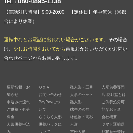
080-4895-1138
TEL：
【電話対応時間】9:00-20:00 【定休日】年中無休（※都
合により休業）
運転中などお電話に出れない場合がございます。
その場合
は、
少しお時間をおいてから
再度おかけいただくか
お問い
合わせページ
からお願い致します。
更新情報・お
Ｑ＆Ａ
雛人形・五月
人形供養専門
知らせ
お問い合わせ
人形のセット
店 花月堂とは
申込みの流れ
PayPayにつ
雛人形
ご供養処分可
ご供養・処分
いて
端午の節句
能なお人形
料金
らくらく人形
縁起物・高砂
会社概要
人形供養申込
供養パックに
人形
ヤマト運輸送
み
ついて
市松人形
り状番号登録