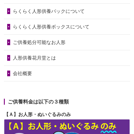
第73回人形供養祭
令和6年10月17日(木)
らくらく人形供養パックについて
2026/06/28
人形たちに これまで本当にありがとう
第72回人形供養祭
令和6年9月9日(月)
天...
らくらく人形供養ボックスについて
第71回人形供養祭
令和6年8月1日(木)
2026/06/24
今は亡き両親が孫（私の子供）の初節
第70回人形供養祭
令和6年6月21日(金)
ご供養処分可能なお人形
句に贈って...
第69回人形供養祭
令和6年5月9日(木)
2026/06/23
ありがとうね
人形供養花月堂とは
第68回人形供養祭
令和6年3月22日(金)
2026/06/22
長い間、ありがとうございました。髪
会社概要
が伸びた時...
第67回人形供養祭
令和6年1月31日(水)
2026/06/22
娘の初めてのひな祭りにあわせて、娘
第66回人形供養祭
令和5年12月22日(金)
の祖父母か...
ご供養料金は以下の３種類
第65回人形供養祭
令和5年11月09日(木)
2026/06/20
雛人形をお道具も含め一式で引き取っ
【Ａ】お人形・ぬいぐるみのみ
第64回人形供養祭
令和5年9月21日(木)
てくださる...
第63回人形供養祭
令和5年8月1日(火)
2026/06/19
インターネット検索でホームページを