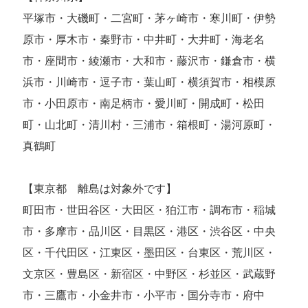
平塚市・大磯町・二宮町・茅ヶ崎市・寒川町・伊勢
原市・厚木市・秦野市・中井町・大井町・海老名
市・座間市・綾瀬市・大和市・藤沢市・鎌倉市・横
浜市・川崎市・逗子市・葉山町・横須賀市・相模原
市・小田原市・南足柄市・愛川町・開成町・松田
町・山北町・清川村・三浦市・箱根町・湯河原町・
真鶴町
【東京都 離島は対象外です】
町田市・世田谷区・大田区・狛江市・調布市・稲城
市・多摩市・品川区・目黒区・港区・渋谷区・中央
区・千代田区・江東区・墨田区・台東区・荒川区・
文京区・豊島区・新宿区・中野区・杉並区・武蔵野
市・三鷹市・小金井市・小平市・国分寺市・府中