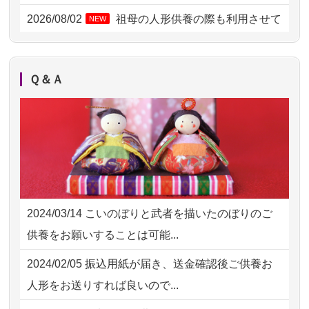
2026/08/01 11:07
さいたの方からお申込み
2026/08/02
祖母の人形供養の際も利用させて
NEW
いただき安心感がある
2026/07/31 17:28
栃木県の方からお申込み
2026/08/01
お人形の仕分けなども丁寧に行う
NEW
2026/07/31 12:32
東京都の方からお申込み
Ｑ＆Ａ
様子から、大切...
2026/07/31 10:29
京都市の方からお申込み
2026/07/25
供養の内容（料金や送り方等）がとて
2026/07/31 08:41
埼玉県の方からお申込み
も丁寧に説...
2026/07/30 22:27
墨田区の方からお申込み
2026/07/18
つい先日も利用させていただきまし
2026/07/30 17:02
神奈川の方からお申込み
た。 手続...
2024/03/14
こいのぼりと武者を描いたのぼりのご
2026/07/30 15:59
神奈川の方からお申込み
2026/07/18
大切にしていたお人形をきちんと供養
供養をお願いすることは可能...
してくださ...
2026/07/30 08:46
東京都の方からお申込み
2024/02/05
振込用紙が届き、送金確認後ご供養お
2026/07/15
子供の頃から可愛がってきた七段飾り
2026/07/29 15:08
神奈川の方からお申込み
人形をお送りすれば良いので...
の雛人形で...
2026/07/29 12:23
大阪府の方からお申込み