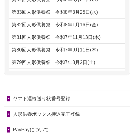
ただけると...
もらえるのですか？
第83回人形供養祭
令和8年3月25日(水)
2026/06/30
長年大事にしてきた雛人形です、供養
2024/01/13
お人形の引取りはお願いできますか？
していただ...
第82回人形供養祭
令和8年1月16日(金)
2024/01/13
お人形を持込みたいのですが？
2026/06/29
ガラスケースのまま引き取ってくださ
第81回人形供養祭
令和7年11月13日(木)
るのが助か...
2024/01/13
供養後の通知はもらえますか？
第80回人形供養祭
令和7年9月11日(木)
2026/06/28
子どもの頃、妹と一緒にお雛様を出し
2024/01/13
供養が終わったお人形以外はどうして
第79回人形供養祭
令和7年8月2日(土)
ました。お...
るのですか？
第78回人形供養祭
令和7年6月20日(金)
2026/06/28
きちんと供養していただけると思った
2024/01/11
供養が終わったお人形はどうなるので
第77回人形供養祭
令和7年4月15日(火)
ので、お願...
しょうか？
ヤマト運輸送り状番号登録
第76回人形供養祭
令和7年2月28日(金)
2026/06/28
以前和人形やぬいぐるみを供養いただ
2024/01/04
ガラスケースは外しても良いですか？
いたことが...
第75回人形供養祭
令和7年1月17日(金)
人形供養ボックス持込完了登録
2026/06/28
老後のことを考え体力のあるうちに身
第74回人形供養祭
令和6年12月4日(水)
PayPayについて
の回りの物...