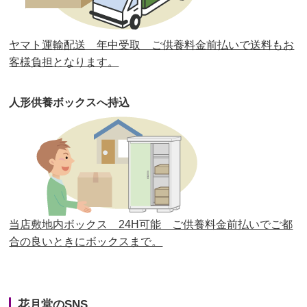
第30回人形供養祭
平成30年11月28日(水)
ヤマト運輸配送 年中受取 ご供養料金前払いで送料もお
第29回人形供養祭
平成30年5月23日(水)
客様負担となります。
第28回人形供養祭
平成29年12月8日(金)
人形供養ボックスへ持込
第27回人形供養祭
平成29年6月14日(水)
第26回人形供養祭
平成28年12月15日(木)
第25回人形供養祭
平成28年6月16日(木)
第24回人形供養祭
平成27年11月27日
第23回人形供養祭
平成26年12月5日
当店敷地内ボックス 24H可能 ご供養料金前払いでご都
合の良いときにボックスまで。
第22回人形供養祭
平成26年4月28日
第21回人形供養祭
平成25年12月26日
花月堂のSNS
第20回人形供養祭
平成25年5月10日