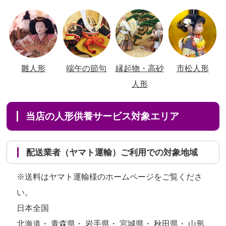
雛人形
端午の節句
縁起物・高砂
市松人形
人形
当店の人形供養サービス対象エリア
配送業者（ヤマト運輸）ご利用での対象地域
※送料はヤマト運輸様のホームページをご覧くださ
い。
日本全国
北海道・ 青森県・ 岩手県・ 宮城県・ 秋田県・ 山形