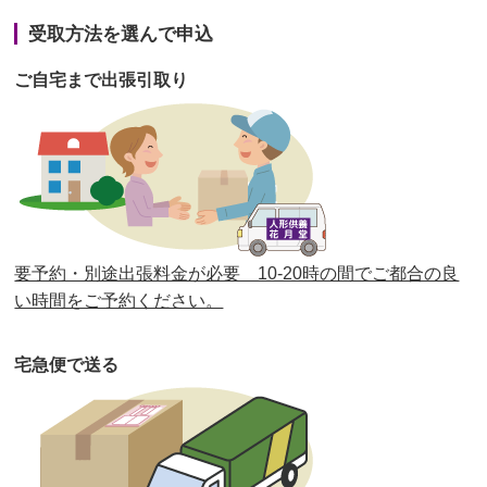
第41回人形供養祭
令和3年1月27日(水)
受取方法を選んで申込
第40回人形供養祭
令和2年12月7日(月)
ご自宅まで出張引取り
第39回人形供養祭
令和2年10月22日(木)
第38回人形供養祭
令和2年8月26日(水)
第37回人形供養祭
令和2年6月8日(月)
第36回人形供養祭
令和2年4月16日(木)
要予約・別途出張料金が必要 10-20時の間でご都合の良
第35回人形供養祭
令和2年2月13日(木)
い時間をご予約ください。
第34回人形供養祭
令和元年12月18日(水)
宅急便で送る
第33回人形供養祭
令和元年9月11日(水)
第32回人形供養祭
令和元年6月12日(水)
第31回人形供養祭
平成31年3月13日(水)