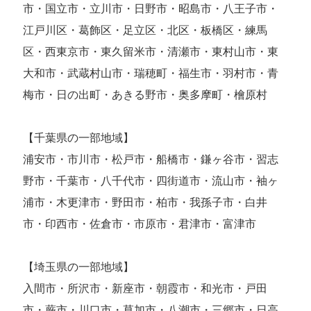
市・国立市・立川市・日野市・昭島市・八王子市・
江戸川区・葛飾区・足立区・北区・板橋区・練馬
区・西東京市・東久留米市・清瀬市・東村山市・東
大和市・武蔵村山市・瑞穂町・福生市・羽村市・青
梅市・日の出町・あきる野市・奥多摩町・檜原村
【千葉県の一部地域】
浦安市・市川市・松戸市・船橋市・鎌ヶ谷市・習志
野市・千葉市・八千代市・四街道市・流山市・袖ヶ
浦市・木更津市・野田市・柏市・我孫子市・白井
市・印西市・佐倉市・市原市・君津市・富津市
【埼玉県の一部地域】
入間市・所沢市・新座市・朝霞市・和光市・戸田
市・蕨市・川口市・草加市・八潮市・三郷市・日高