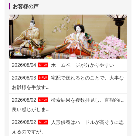
2026/08/04 15:40
千葉県の方からお申込み
お客様の声
2026/08/04 14:04
東京都の方からお申込み
2026/08/04 00:38
中野区の方からお申込み
2026/08/03 21:17
愛知県の方からお申込み
2026/08/02 18:47
虎ノ門の方からお申込み
2026/08/04
ホームページが分かりやすい
NEW
2026/08/02 11:15
千葉県の方からお申込み
2026/08/03
宅配で送れるとのことで、大事な
NEW
2026/08/02 10:39
神奈川の方からお申込み
お雛様を手放す...
2026/08/02 09:15
神奈川の方からお申込み
2026/08/02
検索結果を複数拝見し、直観的に
NEW
2026/08/02 06:46
相模原の方からお申込み
良い感じがしま...
2026/08/01 19:28
東京都の方からお申込み
2026/08/02
人形供養はハードルが高そうに思
NEW
2026/08/01 17:10
東京都の方からお申込み
えるのですが、...