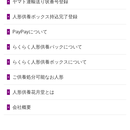
ヤマト運輸送り状番号登録
第76回人形供養祭
令和7年2月28日(金)
2026/06/28
以前和人形やぬいぐるみを供養いただ
2024/01/04
ガラスケースは外しても良いですか？
いたことが...
第75回人形供養祭
令和7年1月17日(金)
人形供養ボックス持込完了登録
2026/06/28
老後のことを考え体力のあるうちに身
第74回人形供養祭
令和6年12月4日(水)
PayPayについて
の回りの物...
第73回人形供養祭
令和6年10月17日(木)
らくらく人形供養パックについて
2026/06/28
人形たちに これまで本当にありがとう
第72回人形供養祭
令和6年9月9日(月)
天...
らくらく人形供養ボックスについて
第71回人形供養祭
令和6年8月1日(木)
2026/06/24
今は亡き両親が孫（私の子供）の初節
第70回人形供養祭
令和6年6月21日(金)
ご供養処分可能なお人形
句に贈って...
第69回人形供養祭
令和6年5月9日(木)
2026/06/23
ありがとうね
人形供養花月堂とは
第68回人形供養祭
令和6年3月22日(金)
2026/06/22
長い間、ありがとうございました。髪
会社概要
が伸びた時...
第67回人形供養祭
令和6年1月31日(水)
2026/06/22
娘の初めてのひな祭りにあわせて、娘
第66回人形供養祭
令和5年12月22日(金)