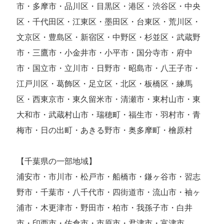
市・多摩市・品川区・目黒区・港区・渋谷区・中央
区・千代田区・江東区・墨田区・台東区・荒川区・
文京区・豊島区・新宿区・中野区・杉並区・武蔵野
市・三鷹市・小金井市・小平市・国分寺市・府中
市・国立市・立川市・日野市・昭島市・八王子市・
江戸川区・葛飾区・足立区・北区・板橋区・練馬
区・西東京市・東久留米市・清瀬市・東村山市・東
大和市・武蔵村山市・瑞穂町・福生市・羽村市・青
梅市・日の出町・あきる野市・奥多摩町・檜原村
【千葉県の一部地域】
浦安市・市川市・松戸市・船橋市・鎌ヶ谷市・習志
野市・千葉市・八千代市・四街道市・流山市・袖ヶ
浦市・木更津市・野田市・柏市・我孫子市・白井
市・印西市・佐倉市・市原市・君津市・富津市