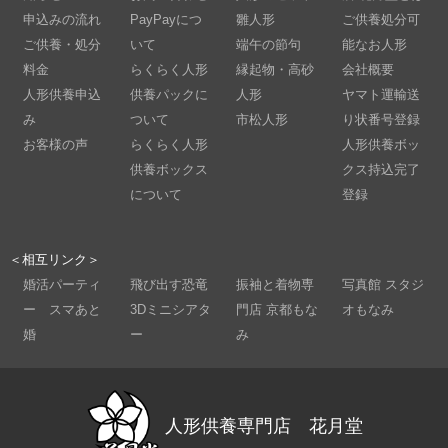
申込みの流れ
PayPayにつ
雛人形
ご供養処分可
ご供養・処分
いて
端午の節句
能なお人形
料金
らくらく人形
縁起物・高砂
会社概要
人形供養申込
供養パックに
人形
ヤマト運輸送
み
ついて
市松人形
り状番号登録
お客様の声
らくらく人形
人形供養ボッ
供養ボックス
クス持込完了
について
登録
＜相互リンク＞
婚活パーティ
飛び出す恐竜
振袖と着物専
写真館 スタジ
ー スマあと
3Dミニシアタ
門店 京都もな
オもなみ
婚
ー
み
人形供養専門店 花月堂