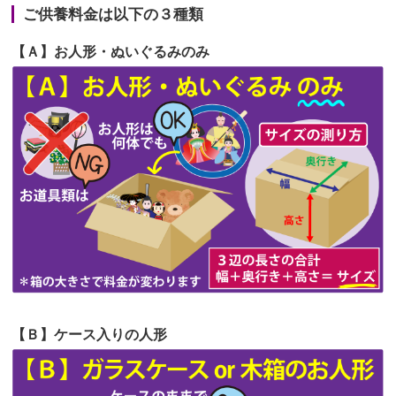
の祖父母か...
ご供養料金は以下の３種類
第65回人形供養祭
令和5年11月09日(木)
2026/06/20
雛人形をお道具も含め一式で引き取っ
【Ａ】お人形・ぬいぐるみのみ
第64回人形供養祭
令和5年9月21日(木)
てくださる...
第63回人形供養祭
令和5年8月1日(火)
2026/06/19
インターネット検索でホームページを
第62回人形供養祭
令和5年6月21日(水)
見つけまし...
第61回人形供養祭
令和5年5月19日(金)
第60回人形供養祭
令和5年3月28日(火)
第59回人形供養祭
令和5年2月10日(金)
第58回人形供養祭
令和5年12月21日(水)
第57回人形供養祭
令和4年11月22日(火)
【Ｂ】ケース入りの人形
第56回人形供養祭
令和4年10月19日(水)
第55回人形供養祭
令和4年9月8日(木)