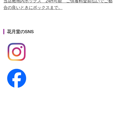
当店敷地内ボックス 24H可能 ご供養料金前払いでご都
合の良いときにボックスまで。
第22回人形供養祭
平成26年4月28日
第21回人形供養祭
平成25年12月26日
花月堂のSNS
第20回人形供養祭
平成25年5月10日
第19回人形供養祭
平成24年11月27日
第18回人形供養祭
平成24年6月21日
第17回人形供養祭
平成24年2月17日
第16回人形供養祭
平成23年10月4日
第15回人形供養祭
平成23年5月13日
第14回人形供養祭
平成22年10月27日
第13回人形供養祭
平成22年6月8日