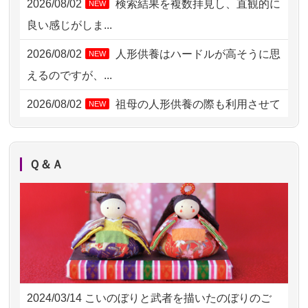
2026/08/02
検索結果を複数拝見し、直観的に
NEW
2026/08/01 17:10
東京都の方からお申込み
良い感じがしま...
2026/08/01 11:07
さいたの方からお申込み
2026/08/02
人形供養はハードルが高そうに思
NEW
2026/07/31 17:28
栃木県の方からお申込み
えるのですが、...
2026/07/31 12:32
東京都の方からお申込み
2026/08/02
祖母の人形供養の際も利用させて
NEW
いただき安心感がある
2026/07/31 10:29
京都市の方からお申込み
2026/08/01
お人形の仕分けなども丁寧に行う
NEW
2026/07/31 08:41
埼玉県の方からお申込み
Ｑ＆Ａ
様子から、大切...
2026/07/30 22:27
墨田区の方からお申込み
2026/07/25
供養の内容（料金や送り方等）がとて
2026/07/30 17:02
神奈川の方からお申込み
も丁寧に説...
2026/07/30 15:59
神奈川の方からお申込み
2026/07/18
つい先日も利用させていただきまし
2026/07/30 08:46
東京都の方からお申込み
た。 手続...
2024/03/14
こいのぼりと武者を描いたのぼりのご
2026/07/29 15:08
神奈川の方からお申込み
2026/07/18
大切にしていたお人形をきちんと供養