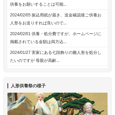
供養をお願いすることは可能...
してくださ...
2026/07/29 12:23
大阪府の方からお申込み
2024/02/05
振込用紙が届き、送金確認後ご供養お
2026/07/15
子供の頃から可愛がってきた七段飾り
2026/07/29 11:28
神奈川の方からお申込み
人形をお送りすれば良いので...
の雛人形で...
2026/07/29 09:23
長野県の方からお申込み
2024/02/01
供養・処分費ですが、ホームページに
2026/07/15
お客様の声を読み、丁寧に供養してい
掲載されている金額は両方込...
ただけそう...
2024/01/27
実家にある七段飾りの雛人形を処分し
2026/07/13
遠方からでもご依頼出来る点と申込ま
たいのですが 母親が高齢...
での方法が...
2024/01/13
剥製の供養・処分をお願いできます
2026/07/11
思い出のある人形達を、ちゃんと供養
か？
したく、花...
人形供養祭の様子
2024/01/13
ぬいぐるみを供養・処分して欲しいの
2026/07/10
家から近かったので。
ですが？
2026/07/08
誰も住んでいない実家の片付けを始め
2024/01/13
お雛様のセットを供養・処分したいの
ました。 ...