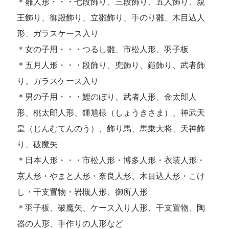
＊雛人形・・・七段飾り、三段飾り、五人飾り、親
王飾り、御殿飾り、立雛飾り、手のり雛、木目込人
形、ガラスケース入り
＊女の子用・・・つるし雛、市松人形、羽子板
＊五月人形・・・段飾り、兜飾り、鎧飾り、武者飾
り、ガラスケース入り
＊男の子用・・・鯉のぼり、武者人形、金太郎人
形、桃太郎人形、鍾馗様（しょうきさま）、神武天
皇（じんむてんのう）、飾り馬、馬乗大将、天神飾
り、破魔矢
＊日本人形・・・市松人形・博多人形・衣装人形・
京人形・やまと人形・奈良人形、木目込人形・こけ
し・干支置物・岩槻人形、御所人形
＊羽子板、破魔矢、ケース入り人形、干支置物、陶
器の人形、手作りの人形など