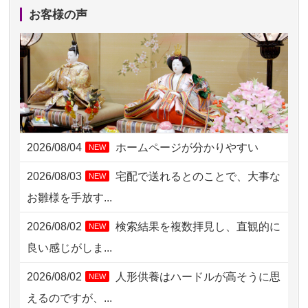
2026/08/04 00:38
中野区の方からお申込み
お客様の声
2026/08/03 21:17
愛知県の方からお申込み
2026/08/02 18:47
虎ノ門の方からお申込み
2026/08/02 11:15
千葉県の方からお申込み
2026/08/02 10:39
神奈川の方からお申込み
2026/08/04
ホームページが分かりやすい
NEW
2026/08/02 09:15
神奈川の方からお申込み
2026/08/03
宅配で送れるとのことで、大事な
NEW
2026/08/02 06:46
相模原の方からお申込み
お雛様を手放す...
2026/08/01 19:28
東京都の方からお申込み
2026/08/02
検索結果を複数拝見し、直観的に
NEW
2026/08/01 17:10
東京都の方からお申込み
良い感じがしま...
2026/08/01 11:07
さいたの方からお申込み
2026/08/02
人形供養はハードルが高そうに思
NEW
2026/07/31 17:28
栃木県の方からお申込み
えるのですが、...