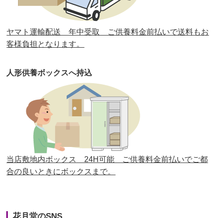
第30回人形供養祭
平成30年11月28日(水)
ヤマト運輸配送 年中受取 ご供養料金前払いで送料もお
第29回人形供養祭
平成30年5月23日(水)
客様負担となります。
第28回人形供養祭
平成29年12月8日(金)
人形供養ボックスへ持込
第27回人形供養祭
平成29年6月14日(水)
第26回人形供養祭
平成28年12月15日(木)
第25回人形供養祭
平成28年6月16日(木)
第24回人形供養祭
平成27年11月27日
第23回人形供養祭
平成26年12月5日
当店敷地内ボックス 24H可能 ご供養料金前払いでご都
合の良いときにボックスまで。
第22回人形供養祭
平成26年4月28日
第21回人形供養祭
平成25年12月26日
花月堂のSNS
第20回人形供養祭
平成25年5月10日