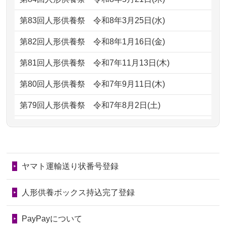
ただけると...
もらえるのですか？
第83回人形供養祭
令和8年3月25日(水)
2026/06/30
長年大事にしてきた雛人形です、供養
2024/01/13
お人形の引取りはお願いできますか？
していただ...
第82回人形供養祭
令和8年1月16日(金)
2024/01/13
お人形を持込みたいのですが？
2026/06/29
ガラスケースのまま引き取ってくださ
第81回人形供養祭
令和7年11月13日(木)
るのが助か...
2024/01/13
供養後の通知はもらえますか？
第80回人形供養祭
令和7年9月11日(木)
2026/06/28
子どもの頃、妹と一緒にお雛様を出し
2024/01/13
供養が終わったお人形以外はどうして
第79回人形供養祭
令和7年8月2日(土)
ました。お...
るのですか？
第78回人形供養祭
令和7年6月20日(金)
2026/06/28
きちんと供養していただけると思った
2024/01/11
供養が終わったお人形はどうなるので
第77回人形供養祭
令和7年4月15日(火)
ので、お願...
しょうか？
ヤマト運輸送り状番号登録
第76回人形供養祭
令和7年2月28日(金)
2026/06/28
以前和人形やぬいぐるみを供養いただ
2024/01/04
ガラスケースは外しても良いですか？
いたことが...
第75回人形供養祭
令和7年1月17日(金)
人形供養ボックス持込完了登録
2026/06/28
老後のことを考え体力のあるうちに身
第74回人形供養祭
令和6年12月4日(水)
PayPayについて
の回りの物...