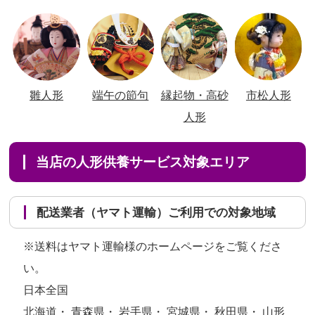
雛人形
端午の節句
縁起物・高砂
市松人形
人形
当店の人形供養サービス対象エリア
配送業者（ヤマト運輸）ご利用での対象地域
※送料はヤマト運輸様のホームページをご覧くださ
い。
日本全国
北海道・ 青森県・ 岩手県・ 宮城県・ 秋田県・ 山形