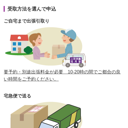
第41回人形供養祭
令和3年1月27日(水)
受取方法を選んで申込
第40回人形供養祭
令和2年12月7日(月)
ご自宅まで出張引取り
第39回人形供養祭
令和2年10月22日(木)
第38回人形供養祭
令和2年8月26日(水)
第37回人形供養祭
令和2年6月8日(月)
第36回人形供養祭
令和2年4月16日(木)
要予約・別途出張料金が必要 10-20時の間でご都合の良
第35回人形供養祭
令和2年2月13日(木)
い時間をご予約ください。
第34回人形供養祭
令和元年12月18日(水)
宅急便で送る
第33回人形供養祭
令和元年9月11日(水)
第32回人形供養祭
令和元年6月12日(水)
第31回人形供養祭
平成31年3月13日(水)