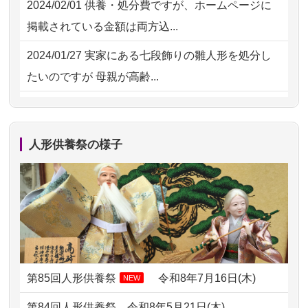
2024/02/01
供養・処分費ですが、ホームページに
2026/07/15
お客様の声を読み、丁寧に供養してい
掲載されている金額は両方込...
ただけそう...
2024/01/27
実家にある七段飾りの雛人形を処分し
2026/07/13
遠方からでもご依頼出来る点と申込ま
たいのですが 母親が高齢...
での方法が...
2024/01/13
剥製の供養・処分をお願いできます
2026/07/11
思い出のある人形達を、ちゃんと供養
か？
したく、花...
人形供養祭の様子
2024/01/13
ぬいぐるみを供養・処分して欲しいの
2026/07/10
家から近かったので。
ですが？
2026/07/08
誰も住んでいない実家の片付けを始め
2024/01/13
お雛様のセットを供養・処分したいの
ました。 ...
ですが、お雛様とお内裏様だ...
2026/07/06
9年間自由が丘店を見守ってくれてあり
2024/01/13
供養申込みの後、供養祭までお人形は
がとう。
どうなってるのですか？
第85回人形供養祭
令和8年7月16日(木)
NEW
2026/07/05
しっかりとお人形たちの供養をしてい
2024/01/13
会社のようですが、きちんと供養して
第84回人形供養祭
令和8年5月21日(木)