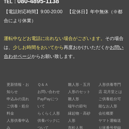
080-4895-1138
TEL：
【電話対応時間】9:00-20:00 【定休日】年中無休（※都
合により休業）
運転中などお電話に出れない場合がございます。
その場合
は、
少しお時間をおいてから
再度おかけいただくか
お問い
合わせページ
からお願い致します。
更新情報・お
Ｑ＆Ａ
雛人形・五月
人形供養専門
知らせ
お問い合わせ
人形のセット
店 花月堂とは
申込みの流れ
PayPayにつ
雛人形
ご供養処分可
ご供養・処分
いて
端午の節句
能なお人形
料金
らくらく人形
縁起物・高砂
会社概要
人形供養申込
供養パックに
人形
ヤマト運輸送
み
ついて
市松人形
り状番号登録