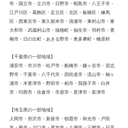
市・国立市・立川市・日野市・昭島市・八王子市・
江戸川区・葛飾区・足立区・北区・板橋区・練馬
区・西東京市・東久留米市・清瀬市・東村山市・東
大和市・武蔵村山市・瑞穂町・福生市・羽村市・青
梅市・日の出町・あきる野市・奥多摩町・檜原村
【千葉県の一部地域】
浦安市・市川市・松戸市・船橋市・鎌ヶ谷市・習志
野市・千葉市・八千代市・四街道市・流山市・袖ヶ
浦市・木更津市・野田市・柏市・我孫子市・白井
市・印西市・佐倉市・市原市・君津市・富津市
【埼玉県の一部地域】
入間市・所沢市・新座市・朝霞市・和光市・戸田
市・蕨市・川口市・草加市・八潮市・三郷市・日高