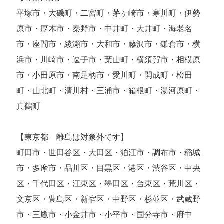
平塚市・大磯町・二宮町・茅ヶ崎市・寒川町・伊勢
原市・厚木市・秦野市・中井町・大井町・海老名
市・座間市・綾瀬市・大和市・藤沢市・鎌倉市・横
浜市・川崎市・逗子市・葉山町・横須賀市・相模原
市・小田原市・南足柄市・愛川町・開成町・松田
町・山北町・清川村・三浦市・箱根町・湯河原町・
真鶴町
【東京都 離島は対象外です】
町田市・世田谷区・大田区・狛江市・調布市・稲城
市・多摩市・品川区・目黒区・港区・渋谷区・中央
区・千代田区・江東区・墨田区・台東区・荒川区・
文京区・豊島区・新宿区・中野区・杉並区・武蔵野
市・三鷹市・小金井市・小平市・国分寺市・府中