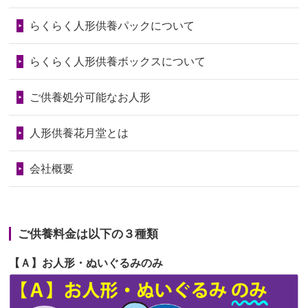
第73回人形供養祭
令和6年10月17日(木)
らくらく人形供養パックについて
2026/06/28
人形たちに これまで本当にありがとう
第72回人形供養祭
令和6年9月9日(月)
天...
らくらく人形供養ボックスについて
第71回人形供養祭
令和6年8月1日(木)
2026/06/24
今は亡き両親が孫（私の子供）の初節
第70回人形供養祭
令和6年6月21日(金)
ご供養処分可能なお人形
句に贈って...
第69回人形供養祭
令和6年5月9日(木)
2026/06/23
ありがとうね
人形供養花月堂とは
第68回人形供養祭
令和6年3月22日(金)
2026/06/22
長い間、ありがとうございました。髪
会社概要
が伸びた時...
第67回人形供養祭
令和6年1月31日(水)
2026/06/22
娘の初めてのひな祭りにあわせて、娘
第66回人形供養祭
令和5年12月22日(金)
の祖父母か...
ご供養料金は以下の３種類
第65回人形供養祭
令和5年11月09日(木)
2026/06/20
雛人形をお道具も含め一式で引き取っ
【Ａ】お人形・ぬいぐるみのみ
第64回人形供養祭
令和5年9月21日(木)
てくださる...
第63回人形供養祭
令和5年8月1日(火)
2026/06/19
インターネット検索でホームページを