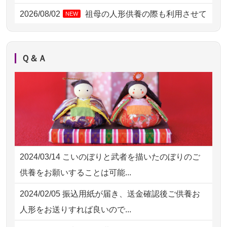
2026/07/31 12:32
東京都の方からお申込み
2026/08/02
祖母の人形供養の際も利用させて
NEW
いただき安心感がある
2026/07/31 10:29
京都市の方からお申込み
2026/08/01
お人形の仕分けなども丁寧に行う
NEW
2026/07/31 08:41
埼玉県の方からお申込み
Ｑ＆Ａ
様子から、大切...
2026/07/30 22:27
墨田区の方からお申込み
2026/07/25
供養の内容（料金や送り方等）がとて
2026/07/30 17:02
神奈川の方からお申込み
も丁寧に説...
2026/07/30 15:59
神奈川の方からお申込み
2026/07/18
つい先日も利用させていただきまし
2026/07/30 08:46
東京都の方からお申込み
た。 手続...
2024/03/14
こいのぼりと武者を描いたのぼりのご
2026/07/29 15:08
神奈川の方からお申込み
2026/07/18
大切にしていたお人形をきちんと供養
供養をお願いすることは可能...
してくださ...
2026/07/29 12:23
大阪府の方からお申込み
2024/02/05
振込用紙が届き、送金確認後ご供養お
2026/07/15
子供の頃から可愛がってきた七段飾り
2026/07/29 11:28
神奈川の方からお申込み
人形をお送りすれば良いので...
の雛人形で...
2026/07/29 09:23
長野県の方からお申込み