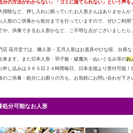
処分の方法がわからない」「ゴミに捨てられない」という声を
大掃除など、押し入れに眠っていたお人形さんはありませんか
お人形のご供養から処分までを行っていますので、ぜひご利用
てや、供養できるお人形かなど、ご不明な点がございましたら
門店 花月堂では、雛人形・五月人形はお道具やひな段、台座
出来ます。また日本人形・羽子板・破魔矢・ぬいぐるみ等の
お
お申し込みは３６５日２４時間毎日、日本全国より受付可能！
形のご供養・処分にお困りの方も、お気軽にお問い合わせ下さ
供養処分可能なお人形