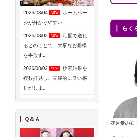
2026/08/05 15:07
東京都の方からお申込み
2026/08/04
ホームペー
NEW
ジが分かりやすい
2026/08/05 11:33
ら
神奈川の方からお申込み
2026/08/03
宅配で送れ
NEW
るとのことで、大事なお雛様
2026/08/04 17:34
を手放す...
西亀有の方からお申込み
2026/08/02
検索結果を
NEW
2026/08/04 15:40
複数拝見し、直観的に良い感
千葉県の方からお申込み
じがしま...
2026/08/04 14:04
2026/08/02
人形供養は
NEW
東京都の方からお申込み
ハードルが高そうに思えるの
2026/08/04 00:38
Ｑ＆Ａ
ですが、...
花月堂の石
中野区の方からお申込み
2026/08/02
祖母の人形
NEW