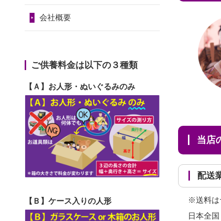
2024/01/11
供養が終わったお
だ...
令和7年1月17日(金)
人形はどうなるのでしょう
会社概要
2026/06/29
ガラスケースのま
第74回人形供養祭
か？
ま引き取ってくださるのが助
令和6年12月4日(水)
2024/01/04
ガラスケースは外
か...
第73回人形供養祭
ご供養料金は以下の３種類
しても良いですか？
2026/06/28
子どもの頃、妹と
令和6年10月17日(木)
【Ａ】お人形・ぬいぐるみのみ
一緒にお雛様を出しました。
第72回人形供養祭
お...
令和6年9月9日(月)
2026/06/28
きちんと供養して
第71回人形供養祭
当
いただけると思ったので、お
令和6年8月1日(木)
願...
第70回人形供養祭
配
2026/06/28
以前和人形やぬい
令和6年6月21日(金)
ぐるみを供養いただいたこと
※送料は
【Ｂ】ケース入りの人形
第69回人形供養祭
が...
日本全国