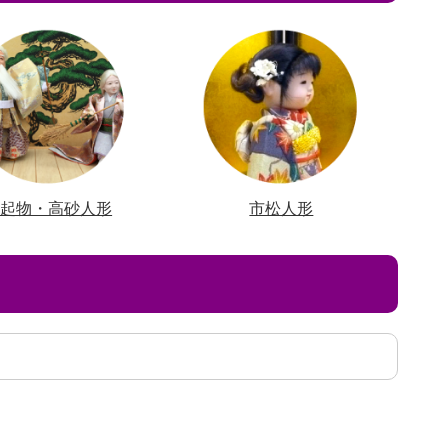
縁起物・高砂人形
市松人形