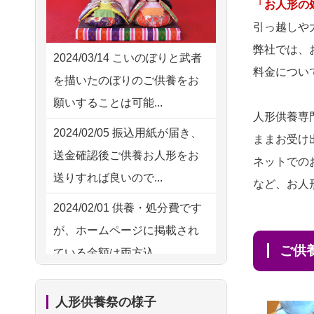
2026/08/03 21:17
「お人形の
供養の際も利用させていただ
愛知県の方からお申込み
引っ越しや
き安心感がある
弊社では、
2026/08/02 18:47
2024/03/14
こいのぼりと武者
2026/08/01
お人形の仕
NEW
料金につい
虎ノ門の方からお申込み
を描いたのぼりのご供養をお
分けなども丁寧に行う様子か
願いすることは可能...
2026/08/02 11:15
ら、大切...
人形供養専
千葉県の方からお申込み
2024/02/05
振込用紙が届き、
ままお受け
2026/07/25
供養の内容（料金
送金確認後ご供養お人形をお
2026/08/02 10:39
ネットでの
や送り方等）がとても丁寧に
送りすれば良いので...
神奈川の方からお申込み
など、お人
説...
2024/02/01
供養・処分費です
2026/08/02 09:15
2026/07/18
つい先日も利用さ
が、ホームページに掲載され
神奈川の方からお申込み
せていただきました。 手続...
ご
ている金額は両方込...
2026/08/02 06:46
2026/07/18
大切にしていたお
2024/01/27
実家にある七段飾
相模原の方からお申込み
人形をきちんと供養してくだ
人形供養祭の様子
りの雛人形を処分したいので