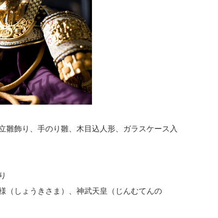
立雛飾り、手のり雛、木目込人形、ガラスケース入
り
様（しょうきさま）、神武天皇（じんむてんの