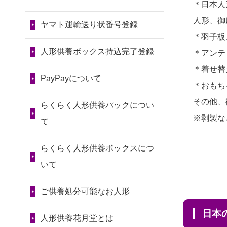
令和7年11月13日(木)
＊日本人
2026/07/31 08:41
2024/01/13
会社のようです
2026/07/10
家から近かったの
人形、御
埼玉県の方からお申込み
が、きちんと供養してもらえ
ヤマト運輸送り状番号登録
第80回人形供養祭
で。
＊羽子板
るのですか？
令和7年9月11日(木)
2026/07/30 22:27
2026/07/08
誰も住んでいない
人形供養ボックス持込完了登録
＊アンテ
墨田区の方からお申込み
2024/01/13
お人形の引取りは
第79回人形供養祭
実家の片付けを始めました。
＊着せ替
お願いできますか？
PayPayについて
令和7年8月2日(土)
2026/07/30 17:02
...
＊おもち
神奈川の方からお申込み
2024/01/13
お人形を持込みた
第78回人形供養祭
その他、
2026/07/06
9年間自由が丘店を
らくらく人形供養パックについ
いのですが？
令和7年6月20日(金)
※剥製な
2026/07/30 15:59
見守ってくれてありがとう。
て
神奈川の方からお申込み
2024/01/13
供養後の通知はも
第77回人形供養祭
2026/07/05
しっかりとお人形
らくらく人形供養ボックスにつ
らえますか？
令和7年4月15日(火)
2026/07/30 08:46
たちの供養をしていただける
いて
東京都の方からお申込み
2024/01/13
供養が終わったお
と...
第76回人形供養祭
人形以外はどうしてるのです
ご供養処分可能なお人形
令和7年2月28日(金)
2026/07/29 15:08
2026/06/30
長年大事にしてき
か？
神奈川の方からお申込み
日
た雛人形です、供養していた
第75回人形供養祭
人形供養花月堂とは