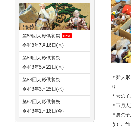
さ...
2026/08/01 19:28
すが 母親が高齢...
東京都の方からお申込み
2026/07/15
子供の頃から可愛
2024/01/13
剥製の供養・処分
がってきた七段飾りの雛人形
2026/08/01 17:10
をお願いできますか？
で...
東京都の方からお申込み
第85回人形供養祭
NEW
2024/01/13
ぬいぐるみを供
2026/07/15
お客様の声を読
令和8年7月16日(木)
2026/08/01 11:07
養・処分して欲しいのです
み、丁寧に供養していただけ
さいたの方からお申込み
第84回人形供養祭
が？
そう...
令和8年5月21日(木)
2026/07/31 17:28
2024/01/13
お雛様のセットを
2026/07/13
遠方からでもご依
栃木県の方からお申込み
＊雛人形
第83回人形供養祭
供養・処分したいのですが、
頼出来る点と申込までの方法
り
令和8年3月25日(水)
2026/07/31 12:32
お雛様とお内裏様だ...
が...
＊女の子
東京都の方からお申込み
第82回人形供養祭
2024/01/13
供養申込みの後、
＊五月人
2026/07/11
思い出のある人形
令和8年1月16日(金)
2026/07/31 10:29
供養祭までお人形はどうなっ
＊男の子
達を、ちゃんと供養したく、
京都市の方からお申込み
てるのですか？
第81回人形供養祭
う）、飾
花...