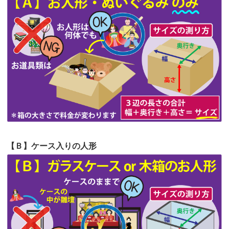
第63回人形供養祭
令和5年8月1日(火)
2026/06/19
インターネット検索でホームページを
第62回人形供養祭
令和5年6月21日(水)
見つけまし...
第61回人形供養祭
令和5年5月19日(金)
第60回人形供養祭
令和5年3月28日(火)
第59回人形供養祭
令和5年2月10日(金)
第58回人形供養祭
令和5年12月21日(水)
第57回人形供養祭
令和4年11月22日(火)
【Ｂ】ケース入りの人形
第56回人形供養祭
令和4年10月19日(水)
第55回人形供養祭
令和4年9月8日(木)
第54回人形供養祭
令和4年8月1日(月)
第53回人形供養祭
令和4年7月1日(金)