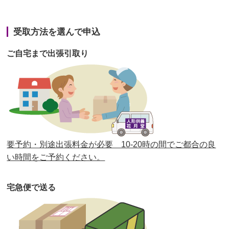
第42回人形供養祭
令和3年3月9日(水)
第41回人形供養祭
令和3年1月27日(水)
受取方法を選んで申込
第40回人形供養祭
令和2年12月7日(月)
ご自宅まで出張引取り
第39回人形供養祭
令和2年10月22日(木)
第38回人形供養祭
令和2年8月26日(水)
第37回人形供養祭
令和2年6月8日(月)
第36回人形供養祭
令和2年4月16日(木)
要予約・別途出張料金が必要 10-20時の間でご都合の良
第35回人形供養祭
令和2年2月13日(木)
い時間をご予約ください。
第34回人形供養祭
令和元年12月18日(水)
宅急便で送る
第33回人形供養祭
令和元年9月11日(水)
第32回人形供養祭
令和元年6月12日(水)